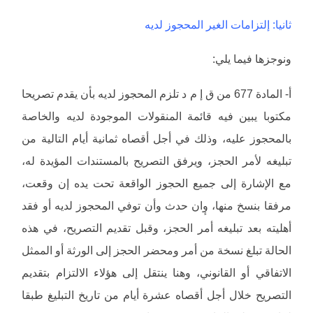
ثانيا: إلتزامات الغير المحجوز لديه
ونوجزها فيما يلي:
أ- المادة 677 من ق إ م د تلزم المحجوز لديه بأن يقدم تصريحا
مكتوبا يبين فيه قائمة المنقولات الموجودة لديه والخاصة
بالمحجوز عليه، وذلك في أجل أقصاه ثمانية أيام التالية من
تبليغه لأمر الحجز، ويرفق التصريح بالمستندات المؤيدة له،
مع الإشارة إلى جميع الحجوز الواقعة تحت يده إن وقعت،
مرفقا بنسخ منها، وٕان حدث وأن توفي المحجوز لديه أو فقد
أهليته بعد تبليغه أمر الحجز، وقبل تقديم التصريح، في هذه
الحالة تبلغ نسخة من أمر ومحضر الحجز إلى الورثة أو الممثل
الاتفاقي أو القانوني، وهنا ينتقل إلى هؤلاء الالتزام بتقديم
التصريح خلال أجل أقصاه عشرة أيام من تاريخ التبليغ طبقا