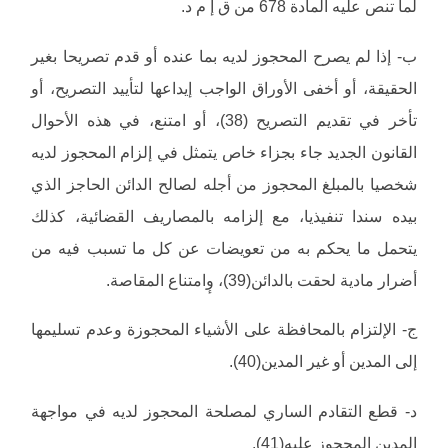
لما تنص عليه المادة 678 من ق إ م د.
ب- إذا لم يصرح المحجوز لديه بما عنده أو قدم تصريحا بغير
الحقيقة، أو أخفى الأوراق الواجب إيداعها لتأييد التصريح، أو
تأخر في تقديم التصريح (38)، أو امتنع، في هذه الأحوال
القانون الجديد جاء بجزاء خاص يتمثل في إلزام المحجوز لديه
شخصيا بالمبلغ المحجوز من أجله لصالح الدائن الحاجز الذي
بيده سندا تنفيذيا، مع إلزامه بالمصاريف القضائية، كذلك
يتحمل ما يحكم به من تعويضات عن كل ما تسبب فيه من
أضرار مادية لحقت بالدائن(39)، وٕامتناع المقاصة.
ج- الإلتزام بالمحافظة على الأشياء المحجوزة وعدم تسليمها
إلى المدين أو غير المدين(40).
د- قطع التقادم الساري لمصلحة المحجوز لديه في مواجهة
المدين المحجوز عليه(41).