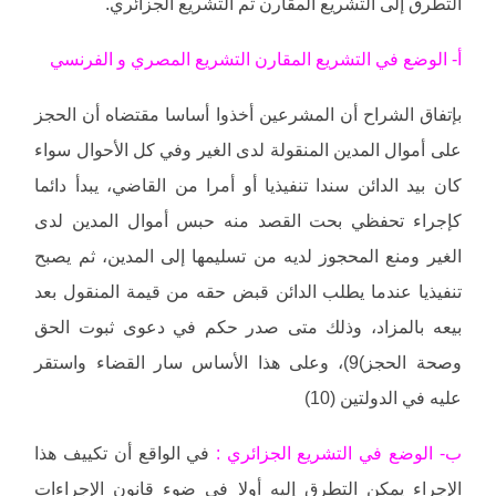
التطرق إلى التشريع المقارن ثم التشريع الجزائري.
أ- الوضع في التشريع المقارن التشريع المصري و الفرنسي
بإتفاق الشراح أن المشرعين أخذوا أساسا مقتضاه أن الحجز
على أموال المدين المنقولة لدى الغير وفي كل الأحوال سواء
كان بيد الدائن سندا تنفيذيا أو أمرا من القاضي، يبدأ دائما
كإجراء تحفظي بحت القصد منه حبس أموال المدين لدى
الغير ومنع المحجوز لديه من تسليمها إلى المدين، ثم يصبح
تنفيذيا عندما يطلب الدائن قبض حقه من قيمة المنقول بعد
بيعه بالمزاد، وذلك متى صدر حكم في دعوى ثبوت الحق
وصحة الحجز)9)، وعلى هذا الأساس سار القضاء واستقر
عليه في الدولتين (10)
ب- الوضع في التشريع الجزائري :
في الواقع أن تكييف هذا
الإجراء يمكن التطرق إليه أولا في ضوء قانون الإجراءات