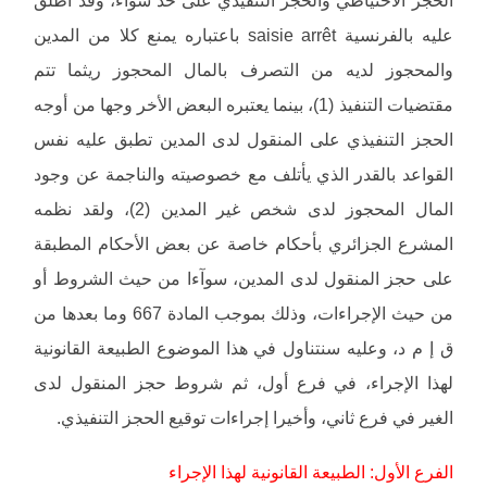
الحجز الاحتياطي والحجز التنفيذي على حد سواء، وقد أطلق
عليه بالفرنسية saisie arrêt باعتباره يمنع كلا من المدين
والمحجوز لديه من التصرف بالمال المحجوز ريثما تتم
مقتضيات التنفيذ (1)، بينما يعتبره البعض الأخر وجها من أوجه
الحجز التنفيذي على المنقول لدى المدين تطبق عليه نفس
القواعد بالقدر الذي يأتلف مع خصوصيته والناجمة عن وجود
المال المحجوز لدى شخص غير المدين (2)، ولقد نظمه
المشرع الجزائري بأحكام خاصة عن بعض الأحكام المطبقة
على حجز المنقول لدى المدين، سوآءا من حيث الشروط أو
من حيث الإجراءات، وذلك بموجب المادة 667 وما بعدها من
ق إ م د، وعليه سنتناول في هذا الموضوع الطبيعة القانونية
لهذا الإجراء، في فرع أول، ثم شروط حجز المنقول لدى
الغير في فرع ثاني، وأخيرا إجراءات توقيع الحجز التنفيذي.
الفرع الأول: الطبيعة القانونية لهذا الإجراء