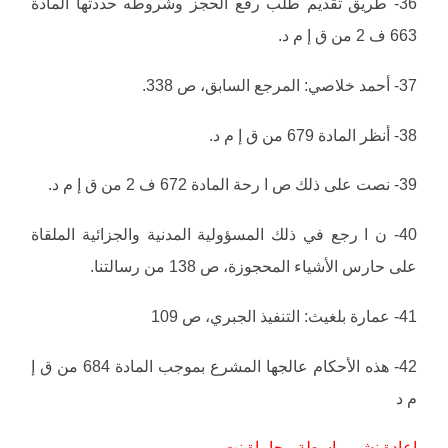
36- طريق تقديم طلب رفع الحجز وشروطه حددتها المادة
663 ف 2 من ق إ م د.
37- أحمد خلاصي: المرجع السابق، ص 338.
38- أنظر المادة 679 من ق إ م د.
39- نصت على ذلك ص ا رحة المادة 672 ف 2 من ق إ م د.
40- ن ا رجع في ذلك المسؤولية المدنية والجزائية الملقاة
على حارس الأشياء المحجوزة، ص 138 من رسالتنا.
41- عمارة بلغيث: التنفيذ الجبري، ص 109
42- هذه الأحكام عالجها المشرع بموجب المادة 684 من ق إ
م د
اعادة نشر بواسطة محاماة نت .