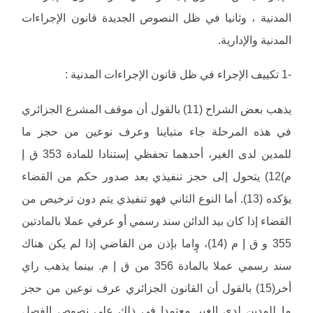
المدنية ، وثانيا في ظل النصوص الجديدة قانون الإجراءات
المدنية والإدارية.
-1 تكييف الإجراء في ظل قانون الإجراءات المدنية :
يذهب بعض الشراح (11) بالقول أن موقف المشرع الجزائري
في هذه المرحلة جاء متباينا وعرف نوعين من حجز ما
للمدين لدى الغير، أحدهما تحفظي إستنادا للمادة 353 ق إ
م)12) يتحول إلى حجز تنفيذي بعد صدور حكم من القضاء
يؤكده (13). أما النوع الثاني فهو تنفيذي يتم دون ترخيص من
القضاء إذا كان بيد الدائن سند رسمي أو عرفي عملا بالمادتين
355 و ق إ م (14)، وٕاما بإذن من القاضي إذا لم يكن هناك
سند رسمي عملا بالمادة 356 من ق إ م. بينما يذهب راي
أخر(15) بالقول أن القانون الجزائري عرف نوعين من حجز
ما للمدين لدى الغير معتمدا في ذلك على نصوص الفصل