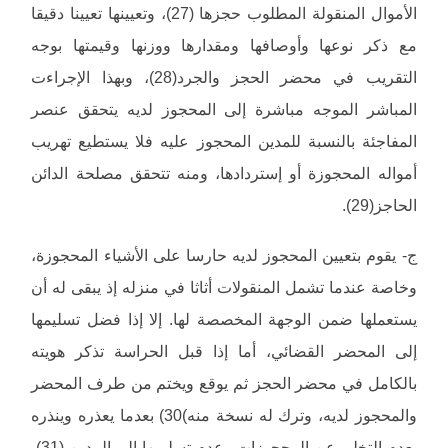
الأموال المنقولة المطلوب حجزها (27)، وتعيينها تعيينا دقيقا
مع ذكر نوعها وأوصافها ومقدارها ووزنها وقيمتها بوجه
التقريب في محضر الحجز والجرد(28)، وبهذا الإجراءت
المباشر الموجه مباشرة إلى المحجوز لديه يتحقق عنصر
المفاجئة بالنسبة للمدين المحجوز عليه فلا يستطيع تهريب
أمواله المحجوزة أو إستردادها، ومنه تتحقق مصلحة الدائن
الحاجز(29).
ج- يقوم بتعيين المحجوز لديه حارسا على الأشياء المحجوزة،
وخاصة عندما تشمل المنقولات أثاثا في منزله إذ يبقى له أن
يستعملها ضمن الوجهة المخصصة لها. إلا إذا فضل تسليمها
إلى المحضر القضائي، أما إذا قبل الحراسة تذكر هويته
بالكامل في محضر الحجز ثم يوقع ويختم من طرف المحضر
والمحجوز لديه، وترك له نسخة منه)30) بعدما يعذره وينذره
بعدم التخلي عن المحجوزات وعدم تسليمها إلى المدين (31)،