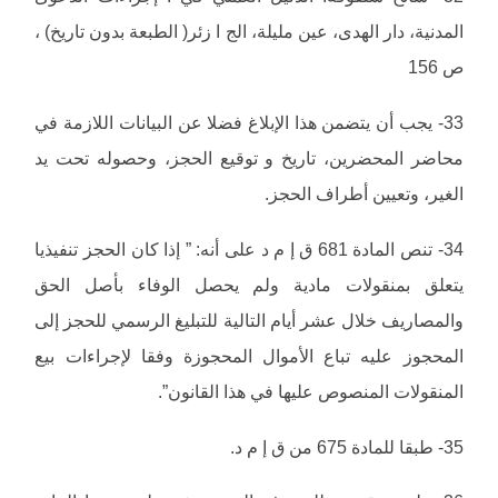
المدنية، دار الهدى، عين مليلة، الج ا زئر( الطبعة بدون تاريخ) ،
ص 156
33- يجب أن يتضمن هذا الإبلاغ فضلا عن البيانات اللازمة في
محاضر المحضرين، تاريخ و توقيع الحجز، وحصوله تحت يد
الغير، وتعيين أطراف الحجز.
34- تنص المادة 681 ق إ م د على أنه: ” إذا كان الحجز تنفيذيا
يتعلق بمنقولات مادية ولم يحصل الوفاء بأصل الحق
والمصاريف خلال عشر أيام التالية للتبليغ الرسمي للحجز إلى
المحجوز عليه تباع الأموال المحجوزة وفقا لإجراءات بيع
المنقولات المنصوص عليها في هذا القانون”.
35- طبقا للمادة 675 من ق إ م د.