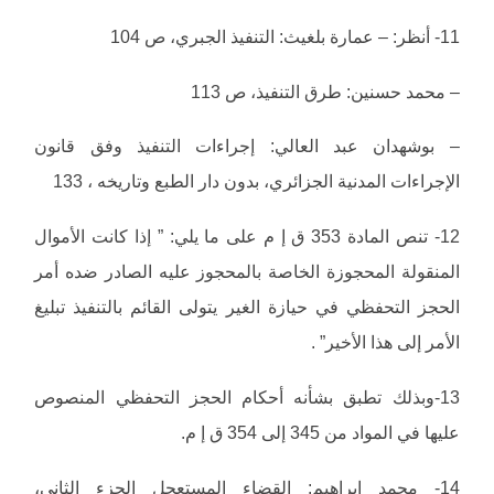
11- أنظر: – عمارة بلغيث: التنفيذ الجبري، ص 104
– محمد حسنين: طرق التنفيذ، ص 113
– بوشهدان عبد العالي: إجراءات التنفيذ وفق قانون
الإجراءات المدنية الجزائري، بدون دار الطبع وتاريخه ، 133
12- تنص المادة 353 ق إ م على ما يلي: ” إذا كانت الأموال
المنقولة المحجوزة الخاصة بالمحجوز عليه الصادر ضده أمر
الحجز التحفظي في حيازة الغير يتولى القائم بالتنفيذ تبليغ
الأمر إلى هذا الأخير” .
13-وبذلك تطبق بشأنه أحكام الحجز التحفظي المنصوص
عليها في المواد من 345 إلى 354 ق إ م.
14- محمد إبراهيم: القضاء المستعجل الجزء الثاني،