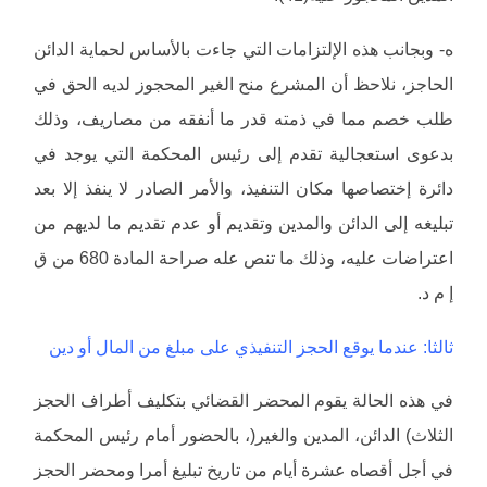
ه- وبجانب هذه الإلتزامات التي جاءت بالأساس لحماية الدائن
الحاجز، نلاحظ أن المشرع منح الغير المحجوز لديه الحق في
طلب خصم مما في ذمته قدر ما أنفقه من مصاريف، وذلك
بدعوى استعجالية تقدم إلى رئيس المحكمة التي يوجد في
دائرة إختصاصها مكان التنفيذ، والأمر الصادر لا ينفذ إلا بعد
تبليغه إلى الدائن والمدين وتقديم أو عدم تقديم ما لديهم من
اعتراضات عليه، وذلك ما تنص عله صراحة المادة 680 من ق
إ م د.
ثالثا: عندما يوقع الحجز التنفيذي على مبلغ من المال أو دين
في هذه الحالة يقوم المحضر القضائي بتكليف أطراف الحجز
الثلاث) الدائن، المدين والغير(، بالحضور أمام رئيس المحكمة
في أجل أقصاه عشرة أيام من تاريخ تبليغ أمرا ومحضر الحجز