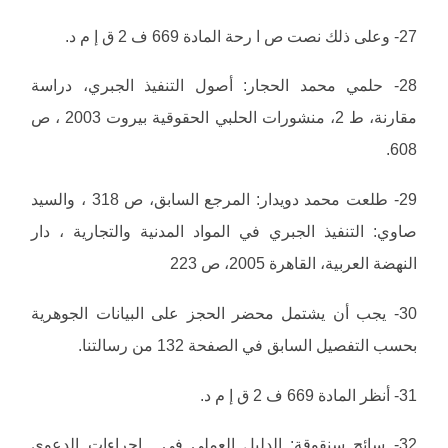
27- وعلى ذلك نصت ص ا رحة المادة 669 ف 2 ق إ م د.
28- حلمي محمد الحجار: أصول التنفيذ الجبري، دراسة
مقارنة، ط 2، منشورات الحلبي الحقوقية بيروت 2003 ، ص
608.
29- طلعت محمد دويدار: المرجع السابق، ص 318 ، والسيد
صاوي: التنفيذ الجبري في المواد المدنية والتجارية ، دار
النهضة العربية، القاهرة 2005، ص 223
30- يجب أن يشتمل محضر الحجز على البيانات الجوهرية
بحسب التفصيل السابق في الصفحة 132 من رسالتنا.
31- أنظر المادة 669 ف 2 ق إ م د.
32- سائح سنقوقة: الدليل العملي في . إجراءات الدعوى