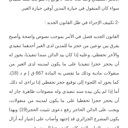
سواء كان المنقول في حيازة المدين أوفي حيازة الغير.
-2 تكييف الإجراء في ظل القانون الجديد :
القانون الجديد فصل في الأمر بموجب نصوص واضحة وأصبح
يفرق بين نوعين من حجز ما للمدين لدى الغير أحدهما تنفيذي
والأخر تحفظي، وعليه إذا كان بيد الدائن سندا تنفيذيا، يجوز له
أن يحجز حجزا تنفيذيا على ما يكون لمدينه لدى الغير من
منقولات مادية وذلك ما تقضي به المادة 667 ق إ م د (18)،
كما يجوز له اللجوء إلى توقيع حجز تحفظي إذا تراءى له ذلك.
أما إذا لم يكن بيده سند تنفيذي وله مصوغات ظاهرة جاز له
أن يحجز حجزا تحفظيا على ما يكون لمدينه من منقولات،
ويجب على الدائن الحاجز رفع دعوى تثبيت الحجز(19) وبهذا
يكون المشرع الجزائري قد إجتهد وأصاب على إعتبار أنه أزال
الغموض والتباين الذي كان يكتنف هذا الموضوع.