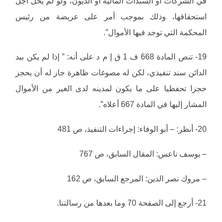
في الشركات أو السندات المالية أو الديون، ولو لم يحل أجل
استحقاقها، وذلك بموجب أمر على عريضة من رئيس
المحكمة التي توجد فيها الأموال”.
19- تنص المادة 668 ف 1 ق إ م د على أنه: ” إذا لم يكن بيد
الدائن سند تنفيذي، لكن له مصوغات ظاهرة جاز له أن يحجز
حجزا تحفظيا على ما يكون لمدينه لدى الغير من الأموال
المشار إليها في المادة 667 أعلاه”.
20- أنظر: – أبو الوفاء: إجراءات التنفيذ، ص 481
– يوسف ناعس: المقال السابق، ص 767
– مروك نصر الدين: المرجع السابق، ص 162
21- أرجع إلى الصفحة 70 وما بعدها من رسالتنا.