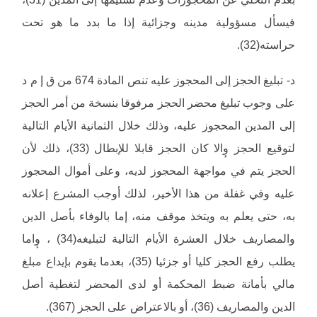
فيسأل مسؤولية مدينه وجزائية إذا ما بدد ما هو تحت
حراسته(32).
د- تبليغ الحجز إلى المحجوز عليه تنص المادة 674 من ق إ م د
على وجوب تبليغ محضر الحجز مرفوقا بنسخة من أمر الحجز
إلى المدين المحجوز عليه، وذلك خلال الثمانية الأيام التالية
لتوقيع الحجز وٕالا كان الحجز قابلا للإبطال (33)، ذلك لأن
الحجز يتم في مواجهة المحجوز لديه، وعلى أموال المحجوز
عليه وفي غفلة من هذا الأخير، لذلك أوجب المشرع إعلانه
به، حتى يعلم به ويتخذ موقف منه، إما بالوفاء بأصل الدين
والمصاريف خلال العشرة الأيام التالية لتبليغه(34) ، وٕاما
يطلب رفع الحجز كليا أو جزئيا (35)، بعدما يقوم بإيداع مبلغ
مالي بأمانة ضبط المحكمة أو لدى المحضر لتغطية أصل
الدين والمصاريف (36)، أو بالاعتراض على الحجز (367).