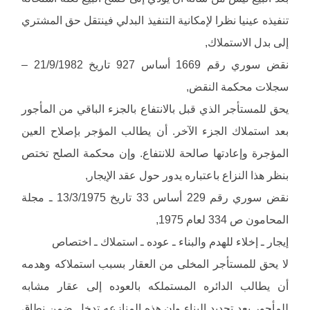
تنفيذه عينيا نظرا لإمكانية التنفيذ البدلي فينتقل حق المشتري
إلى بدل الاستملاك,
نقض سوري رقم 1669 أساس 927 تاريخ 21/9/1982 –
سجلات محكمة النقض,
يحق للمستأجر الذي قبل بالانتفاع بالجزء الباقي من المأجور
بعد استملاك الجزء الآخر. أن يطالب المؤجر بإصلاح العين
المؤجرة وإعادتها صالحة للانتفاع. وإن محكمة الصلح تختص
بنظر هذا النزاع باعتباره يدور حول عقد الإيجار,
نقض سوري رقم 229 أساس 33 تاريخ 13/3/1975 ـ مجلة
المحامون ص 334 لعام 1975,
إيجار ـ إخلاء للهدم والبناء ـ عوده ـ استملاك ـ اختصاص
لا يحق للمستأجر المخلى من العقار بسبب استملاكه وهدمه
أن يطالب الدائره المستملكه بالعوده إلى عقار مشابه
للمأجور بعد تجديد البناء وإن هذه المنازعه تدخل ضمن نطاق