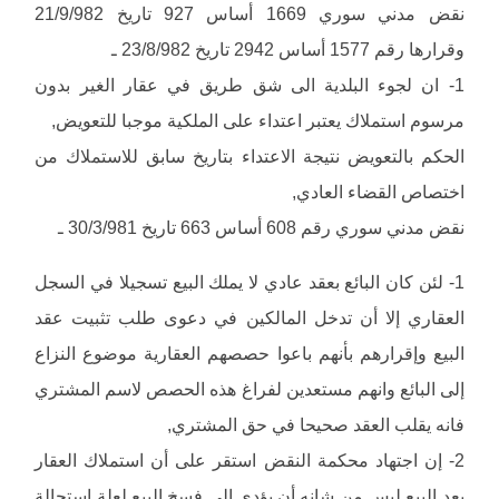
نقض مدني سوري 1669 أساس 927 تاريخ 21/9/982
وقرارها رقم 1577 أساس 2942 تاريخ 23/8/982 ـ
1- ان لجوء البلدية الى شق طريق في عقار الغير بدون
مرسوم استملاك يعتبر اعتداء على الملكية موجبا للتعويض,
الحكم بالتعويض نتيجة الاعتداء بتاريخ سابق للاستملاك من
اختصاص القضاء العادي,
نقض مدني سوري رقم 608 أساس 663 تاريخ 30/3/981 ـ
1- لئن كان البائع بعقد عادي لا يملك البيع تسجيلا في السجل
العقاري إلا أن تدخل المالكين في دعوى طلب تثبيت عقد
البيع وإقرارهم بأنهم باعوا حصصهم العقارية موضوع النزاع
إلى البائع وانهم مستعدين لفراغ هذه الحصص لاسم المشتري
فانه يقلب العقد صحيحا في حق المشتري,
2- إن اجتهاد محكمة النقض استقر على أن استملاك العقار
بعد البيع ليس من شانه أن يؤدي إلى فسخ البيع لعلة استحالة