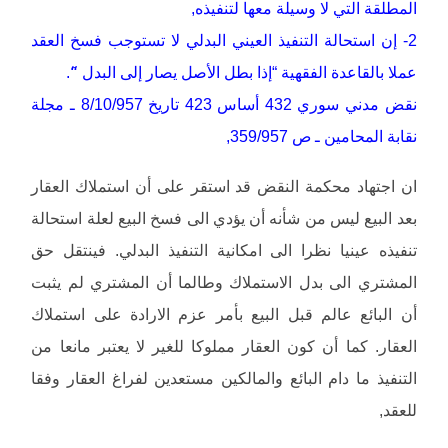
المطلقة التي لا وسيلة معها لتنفيذه,
2- إن استحالة التنفيذ العيني البدلي لا تستوجب فسخ العقد
عملا بالقاعدة الفقهية “إذا بطل الأصل يصار إلى البدل “َ.
نقض مدني سوري 432 أساس 423 تاريخ 8/10/957 ـ مجلة
نقابة المحامين ـ ص 359/957,
ان اجتهاد محكمة النقض قد استقر على أن استملاك العقار
بعد البيع ليس من شأنه أن يؤدي الى فسخ البيع لعلة استحالة
تنفيذه عينيا نظرا الى امكانية التنفيذ البدلي. فينتقل حق
المشتري الى بدل الاستملاك وطالما أن المشتري لم يثبت
أن البائع عالم قبل البيع بأمر عزم الارادة على استملاك
العقار. كما أن كون العقار مملوكا للغير لا يعتبر مانعا من
التنفيذ ما دام البائع والمالكين مستعدين لفراغ العقار وفقا
للعقد,