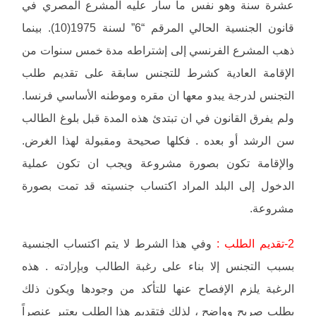
عشرة سنة وهو نفس ما سار عليه المشرع المصري في
قانون الجنسية الحالي المرقم “6” لسنة 1975(10). بينما
ذهب المشرع الفرنسي إلى إشتراطه مدة خمس سنوات من
الإقامة العادية كشرط للتجنس سابقة على تقديم طلب
التجنس لدرجة يبدو معها ان مقره وموطنه الأساسي فرنسا.
ولم يفرق القانون في ان تبتدئ هذه المدة قبل بلوغ الطالب
سن الرشد أو بعده . فكلها صحيحة ومقبولة لهذا الغرض.
والإقامة تكون بصورة مشروعة ويجب ان تكون عملية
الدخول إلى البلد المراد اكتساب جنسيته قد تمت بصورة
مشروعة.
2-تقديم الطلب :
وفي هذا الشرط لا يتم اكتساب الجنسية
بسبب التجنس إلا بناء على رغبة الطالب وبإرادته . هذه
الرغبة يلزم الإفصاح عنها للتأكد من وجودها ويكون ذلك
بطلب صريح وواضح ، لذلك فتقديم هذا الطلب يعتبر عنصراً