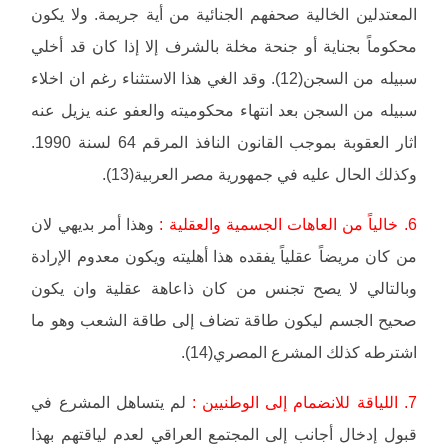
المعتدلين الخالية صحفهم الجنائية من أية جريمة. ولا يكون
محكوماً بجناية أو جنحة مخلة بالشرف إلا إذا كان قد أخلي
سبيله من السجن(12). وقد الغي هذا الاستثناء رغم ان اخلاء
سبيله من السجن بعد انتهاء محكوميته والعفو عنه يزيل عنه
اثار العقوبة بموجب القانون النافذ المرقم 64 لسنة 1990.
وكذلك الحال عليه في جمهورية مصر العربية(13).
6. خالياً من العاهات الجسمية والعقلية :
وهذا أمر بديهي لان
من كان مريضاً عقلياً يفقده هذا أهليته ويكون معدوم الإرادة
وبالتالي لا يصح تجنس من كان ذاعاهة عقلية وان يكون
صحيح الجسم ليكون طاقة تضاف إلى طاقة الشعب وهو ما
اشترطه كذلك المشرع المصري(14).
7. اللياقة للانضمام إلى الوطنيين :
لم يتساهل المشرع في
قبول إدخال أجانب إلى المجتمع العراقي لعدم لياقتهم بهذا