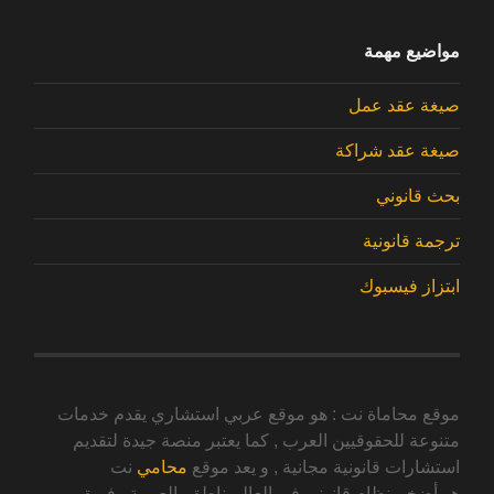
مواضيع مهمة
صيغة عقد عمل
صيغة عقد شراكة
بحث قانوني
ترجمة قانونية
ابتزاز فيسبوك
موقع محاماة نت : هو موقع عربي استشاري يقدم خدمات
متنوعة للحقوقيين العرب , كما يعتبر منصة جيدة لتقديم
استشارات قانونية مجانية , و يعد موقع
محامي
نت
هو أضخم نظام قانوني في العالم ناطق بالعربية . فريق