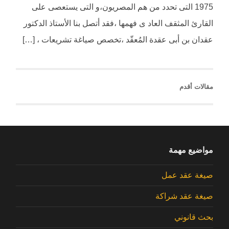
1975 التى تحدد من هم المصريون،و التى يستعصى على
القارئ المثقف العاد ى فهمها ،فقد أتصل بنا الأستاذ الدكتور
عقدان بن أبى عقدة المُعقّد ،تخصص صياغة تشريعات ، […]
مقالات أقدم
مواضيع مهمة
صيغة عقد عمل
صيغة عقد شراكة
بحث قانوني