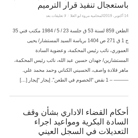
باستعجال تنفيذ قرار الترميم
14 أكتوبر، 2019
المحامية مروة ابو العلا
/
لا تعليقات بعد
الطعن 859 لسنة 53 ق جلسة 23 / 5 / 1984 مكتب فني 35
ج 1 ق 271 ص 1404 برياسة السيد المستشار/ يحيى
العموري، نائب رئيس المحكمة، وعضوية السادة
المستشارين/ جهدان حسين عبد الله، نائب رئيس المحكمة،
ماهر قلادة واصف، الحسيني الكناني وحمد محمد علي.
——— – 1 نقض “الخصوم في الطعن”. إيجار “إيجار […]
أحكام القضاء الاداري بشأن وقف
السادة البكرية ومواعيد اجراء
التعديلات في السجل العيني