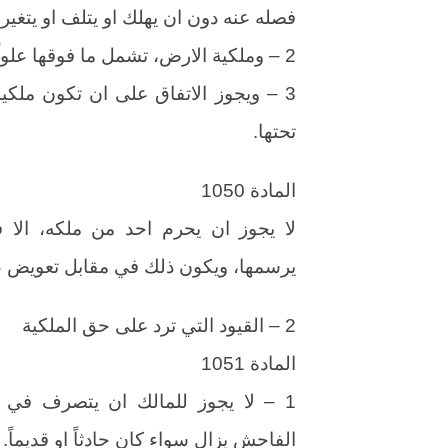
فصله عنه دون ان يهلك او يتلف او يتغير.
2 – وملكية الارض، تشمل ما فوقها علواً وما تحتها سفلاً الى الحد المفيد في التمتع بها.
3 – ويجوز الاتفاق على ان تكون ملك
تحتها.
المادة 1050
لا يجوز ان يحرم احد من ملكه، الا ف
يرسمها، ويكون ذلك في مقابل تعويض عاد
2 – القيود التي ترد على حق الملكية
المادة 1051
1 – لا يجوز للمالك ان يتصرف في مل
الفاحش يزال سواء كان حادثاً او قديماً.