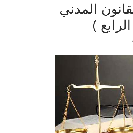
انون المدني
لرابع )