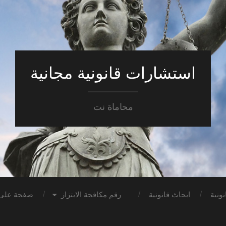
استشارات قانونية مجانية
محاماة نت
ونية
ابحاث قانونية
رقم مكافحة الابتزاز
صفحة على