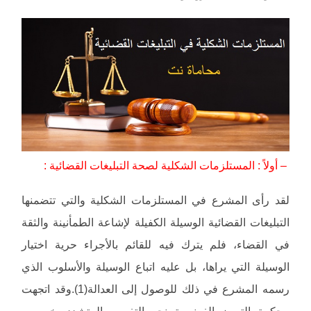
– أولاً : المستلزمات الشكلية لصحة التبليغات القضائية :
لقد رأى المشرع في المستلزمات الشكلية والتي تتضمنها
التبليغات القضائية الوسيلة الكفيلة لإشاعة الطمأنينة والثقة
في القضاء، فلم يترك فيه للقائم بالأجراء حرية اختيار
الوسيلة التي يراها، بل عليه اتباع الوسيلة والأسلوب الذي
رسمه المشرع في ذلك للوصول إلى العدالة(1).وقد اتجهت
محكمة التمييز الفرنسية نحو التفسير المتشدد بخصوص