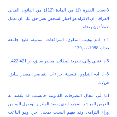
3-نصت الفقرة (1) من المادة (112) من القانون المدني
العراقي ان الاكراه هو اجبار الشخص بغير حق على ان يعمل
عملاً دون رضاه.
4-د. ادم وهيب النداوي، المرافعات المدنية، طبع جامعة
بغداد، 1988، ص139.
5-د. فتحي والي، نظرية البطلان، مصدر سابق، ص421-422.
6- د. ادم النداوي، فلسفة إجراءات التقاضي، مصدر سابق،
ص37.
اما في مجال التصرفات القانونية فالسبب قد يقصد به
الغرض المباشر المجرد الذي يقصد الملتزم الوصول اليه من
وراء التزامه، وقد يفهم السبب بمعنى آخر، وهو الباعث