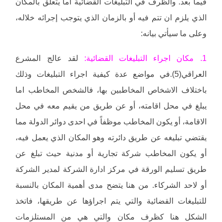
فيما بعد. والظرف في التبليغات القضائية اما يتعلق بالمكان
الذي يلزم ان تتم فيه أو بالزمان الذي يتوجب إجرائه خلاله،
وعلى ما سيأتي بيانه:
1. مكان اجراء التبليغات القضائية:
لقد عالج المشرع
العراقي(5).في مواضع عدة كيفية اجراء التبليغات وذلك
باختلاف الاشخاص المخاطبين بها، فالشخص المخاطب اما
يبلغ في محل اقامته، أو عن طريق من يقيم معه في محل
الاقامة، أو يكون المخاطب موظفاً في احدى دوائر الدولة مما
يقتضي تبليغه عن طريق دائرته وهو المكان الذي يعمل فيه،
أو يكون المخاطب شركة تجارية أو مدنية حيث تبلغ عن
طريق تسليم الورقة في مركز ادارة الشركة لمدير الشركة
أو لاحد الشركاء. من هنا يتضح مدى أهمية المكان بالنسبة
للتبليغات القضائية والتي يتم اجراؤها عن طريقها، فاتخذ
الشكل هنا كظرف مكان والتي هي من المستلزمات