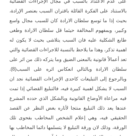
على عدم الاعتداد بالسبب في مجال الإجراءات القضائية
بالاستناد على الفكرة القائلة باقتران السبب بعنصر الإرادة،
بحيث إذا ما توسع سلطان الارادة كان للسبب مجال واسع
وكبير، وبمفهوم المخالفة حيثما قل سلطان الارادة وطغى
طابع الشكلية عليه فان السبب يتلاشى بحيث لا يكون له
اهمية تذكر، وهذا ما يلاحظ بالنسبة للاجراءات القضائية والتي
تعد أعمالاً قانونية بالمعنى الضيق وما يتركه ذلك من اثر على
سلطان الارادة وبالتالي انعكاس اثره على السبب(8).
وبالرجوع إلى التبليغات كاحدى الإجراءات القضائية نجد ان
السبب لا يشكل اهمية كبيرة فيه، فالتبليغ القضائي إذا تمت
فيه مراعاة الأوضاع القانونية وبالشكل الذي حدده المشرع
عندها يعد ذلك التبليغ منتجا لأثاره بغض النظر عن القصد
الحقيقي فيه، وهي إعلام الشخص المخاطب بفحوى تلك
الورقة، وذلك لان ورقة التبليغ لا يتسلمها دائما المخاطب بها