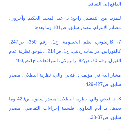
الدافع إلى التعاقد.
للمزيد من التفصيل راجع: د. عبد المجيد الحكيم وآخرون،
مصادر الالتزام، مصدر سابق، ص101 وما بعدها.
7- كارنيلوتي، نظم الخصومة، ج1، رقم 350، ص247،
كالفوزاش، دراسات ردنتي، ج1، ص214، ديلوجو، نظرية عدم
القبول، رقم 70، ص82، زانزوكي، المرافعات، ج1،ص403.
مشار اليه في مؤلف د. فتحي والي، نظرية البطلان، مصدر
سابق، ص427-429.
8- د. فتحي والي، نظرية البطلان، مصدر سابق، ص429 وما
بعدها، د. آدم النداوي، فلسفة إجراءات التقاضي، مصدر
سابق، ص37-38.