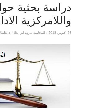
دراسة بحثية حو
واللامركزية الادا
26 أكتوبر، 2018
/
المحامية مروة ابو العلا
/
لا تعليق