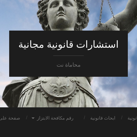
استشارات قانونية مجانية
محاماة نت
ونية
ابحاث قانونية
رقم مكافحة الابتزاز
صفحة على