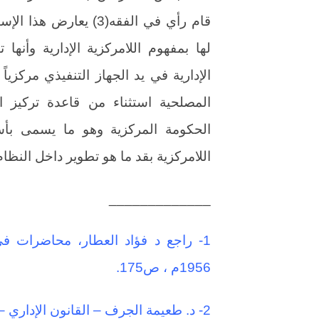
قام رأي في الفقه(3) يع
لها بمفهوم اللامركزية الإدارية وأنه
الإدارية في يد الجهاز التنفيذي مركزياً 
المصلحية استثناء من قاعدة تركيز ا
الحكومة المركزية وهو ما يسمى بأ
اللامركزية بقد ما هو تطوير داخل النظام 
_____________
1- راجع د فؤاد العطار، محاضرات في 
1956م ، ص175.
2- د. طعيمة الجرف – القانون الإداري – دار النهضة العربية ، ط 1978م ، ص 39.