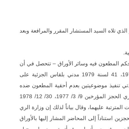
 الذي تلاه السيد المستشار المقرر والمرافعة وبعد
ة.
حكم المطعون فيه وسائر الأوراق – تتحصل في أن
الطاعن أقام الدعويين 201 لسنة 1977، 41 لسنة 1979 مدني بلقاس الجزئية على
 تنفيذ موضوعيتين بعدم أحقية المطعون ضده
الأول في المبالغ المنفذ بها في محضري الحجز المؤرخين 9/ 3/ 1977، 30/ 12/ 1978
ت المترتبة عليهما، وقال بياناً لذلك إن وزارة الري
ين استناداً إلى المحاضر المشار إليها بالأوراق
 الجسور في حين أنه لم يرفع أتربة سوى ما صرح له