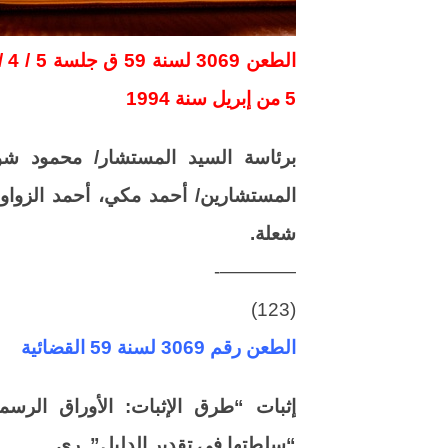
5 من إبريل سنة 1994
برئاسة السيد المستشار/ محمود ش
المستشارين/ أحمد مكي، أحمد الزواو
شعلة.
————-
(123)
الطعن رقم 3069 لسنة 59 القضائية
إثبات “طرق الإثبات: الأوراق الرسم
“سلطتها في تقدير الدليل”. ري.