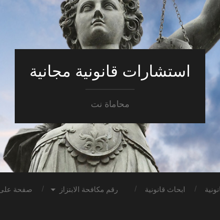
استشارات قانونية مجانية
محاماة نت
ونية
ابحاث قانونية
رقم مكافحة الابتزاز
صفحة على