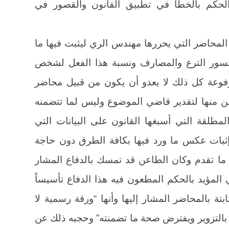
لحكم بالخطأ في تطبيق القانون والقصور في
لمحاضر التي يحررها مهندس الري ليثبت فيها ما
 جسور الترع والمصارف ونسبة هذا الفعل لشخص
رفوعة كل ذلك لا يعدو أن يكون من قبيل محاضر
قن منها لتقدير قاضي الموضوع وليس لما تتضمنه
مطلقة التي أسبغها القانون على البيانات التي
 إثبات عكس ما ورد فيها بكافة الطرق دون حاجة
ما تقدم وكان الطاعن قد تمسك بالدفاع المشار
ي المؤيد بالحكم المطعون فيه هذا الدفاع تأسيساً
بتة بالمحاضر المشار إليها وأنها “ورقة رسمية لا
 بالتزوير ويفترض صحة ما تضمنته” وحجبه ذلك عن