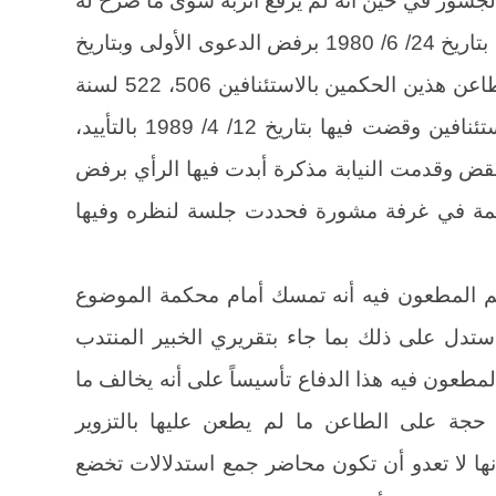
الري بأخذه، ومحكمة أول درجة حكمت بتاريخ 24/ 6/ 1980 برفض الدعوى الأولى وبتاريخ
17/ 6/ 1980 برفض الثانية، استأنف الطاعن هذين الحكمين بالاستئنافين 506، 522 لسنة
32 ق المنصورة، فضمت المحكمة الاستئنافين وقضت فيها بتاريخ 12/ 4/ 1989 بالتأييد،
ض وقدمت النيابة مذكرة أبدت فيها الرأي برفض
ة في غرفة مشورة فحددت جلسة لنظره وفيها
م المطعون فيه أنه تمسك أمام محكمة الموضوع
استدل على ذلك بما جاء بتقريري الخبير المنتدب
طعون فيه هذا الدفاع تأسيساً على أنه يخالف ما
جة على الطاعن ما لم يطعن عليها بالتزوير
ها لا تعدو أن تكون محاضر جمع استدلالات تخضع