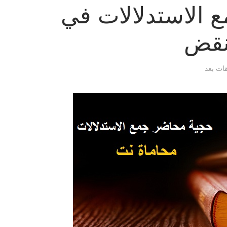
 الاستدلالات في
نقض
قات بعد