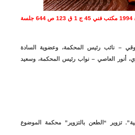
الطعن 3069 لسنة 59 ق جلسة 5 / 4 / 1994 مكتب فني 45 ج 1 ق 123 ص 644 جلسة
وقي – نائب رئيس المحكمة، وعضوية السادة
ي، أنور العاصي – نواب رئيس المحكمة، وسعيد
ية”. تزوير “الطعن بالتزوير” محكمة الموضوع