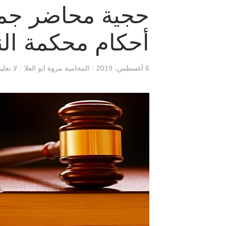
حجية محاضر جمع
أحكام محكمة ال
6 أغسطس، 2019
/
المحامية مروة ابو العلا
/
لا تعلي