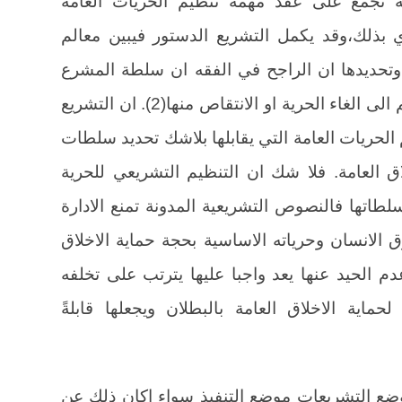
نة تجمع على عقد مهمة تنظيم الحريات العامة
 بذلك،وقد يكمل التشريع الدستور فيبين معالم
 وتحديدها ان الراجح في الفقه ان سلطة المشرع
في ذلك تقديرية على ان لايؤدي التنظيم الى الغاء الحرية او الانتقاص منها(2). ان التشريع
 الحريات العامة التي يقابلها بلاشك تحديد سلطات
اق العامة. فلا شك ان التنظيم التشريعي للحرية
سلطاتها فالنصوص التشريعية المدونة تمنع الادارة
الانسان وحرياته الاساسية بحجة حماية الاخلاق
م الحيد عنها يعد واجبا عليها يترتب على تخلفه
ماية الاخلاق العامة بالبطلان ويجعلها قابلةً
 وضع التشريعات موضع التنفيذ سواء اكان ذلك عن