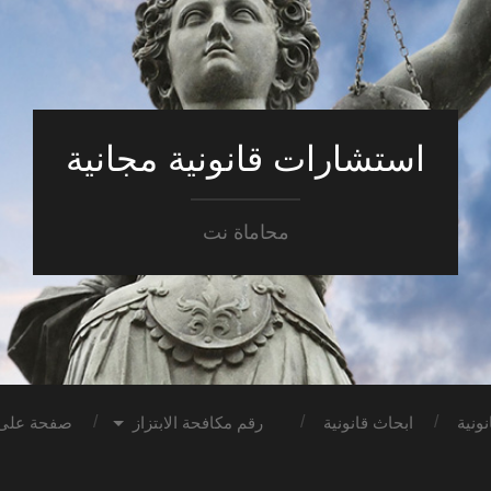
استشارات قانونية مجانية
محاماة نت
ونية
ابحاث قانونية
رقم مكافحة الابتزاز
صفحة على