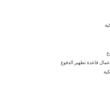
ية
ع
 إعمال قاعدة تطهير الدفوع
كية