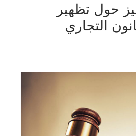
يز حول تظهير
نون التجاري