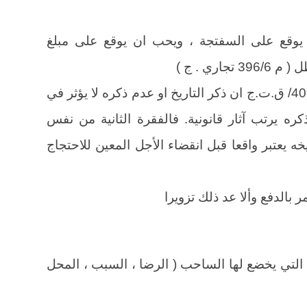
يوقع على السفتجة ، ويحب ان يوقع على مبلغ
اري . ج )
ج – تاريخ التظهير : حسب نص المادة 402/ ق.ت.ج ان ذكر التاريخ او عدم ذكره لا يؤثر في
ه يرتب آثار قانونية. فالفقرة الثانية من نفس
يخه يعتبر واقعا قبل انقضاء الأجل المعين للاحتجاج
ر بالدفع وألا عد ذلك تزويرا
التي يخضع لها الساحب ( الرضا ، السبب ، المحل