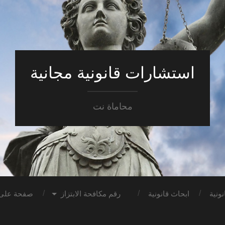
استشارات قانونية مجانية
محاماة نت
ونية
ابحاث قانونية
رقم مكافحة الابتزاز
صفحة على