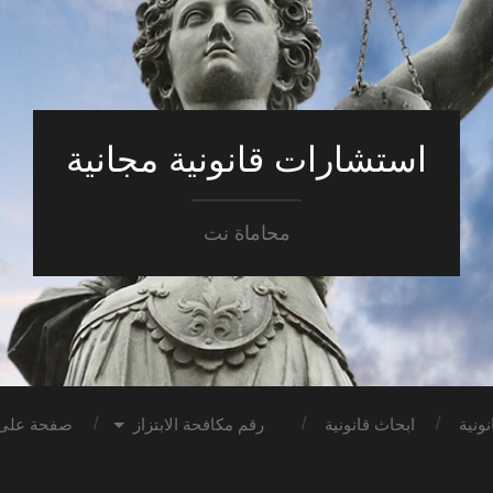
استشارات قانونية مجانية
محاماة نت
ونية
ابحاث قانونية
رقم مكافحة الابتزاز
صفحة على