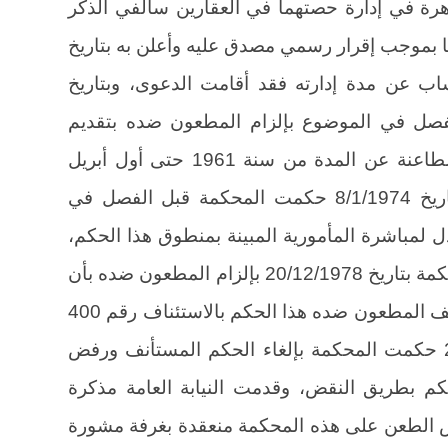
ي عام القاهرة في إدارة حصتهما في العقارين سالفي الذكر
ا بموجب إقرار رسمي مصدق عليه وأعلن به بتاريخ
ف حساب عن مدة إدارته فقد أقامت الدعوى، وبتاريخ
قبل الفصل في الموضوع بإلزام المطعون ضده بتقديم
كشف حساب عن أعمال وكالته عن الطاعنة عن المدة من سنة 1961 حتى أول أبريل
سنة 1973 مدعما بالمستندات، ثم بتاريخ 8/1/1974 حكمت المحكمة قبل الفصل في
 لمباشرة المأمورية المبينة بمنطوق هذا الحكم،
وبعد أن قدم الخبير تقريره حكمت المحكمة بتاريخ 20/12/1978 بإلزام المطعون ضده بأن
يدفع للطاعنة مبلغ 24379.612، واستأنف المطعون ضده هذا الحكم بالاستئناف رقم 400
سنة 96ق القاهرة، وبتاريخ 27/3/1980 حكمت المحكمة بإلغاء الحكم المستأنف ورفض
م بطريق النقض، وقدمت النيابة العامة مذكرة
ض الطعن على هذه المحكمة منعقدة بغرفة مشورة