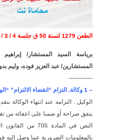
الطعن 1279 لسنة 50 ق جلسة 4 / 3 / 1984 مكتب فني 35 ج 1 ق 114 ص 605
برياسة السيد المستشار/ إبراهيم
المستشارين/ عبد العزيز فوده، وليم ب
————
– 1 وكالة. التزام “انقضاء الالتزام” “الوفاء”.
الوكيل . التزامه عند انتهاء الوكالة 
يتفق صراحة أو ضمنا على اعفائه من تقد
النص في المادة 705
بالمعلومات الضرورية عما وصل إليه في 