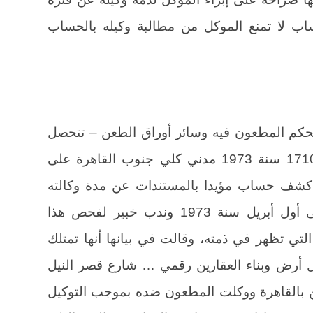
اب لا تمنع الموكل من مطالبة وكيله بالحساب
لحكم المطعون فيه وسائر أوراق الطعن – تتحصل
في أن الطاعنة أقامت الدعوى رقم 1710 سنة 1973 مدني كلي جنوب القاهرة على
 كشف حساب مؤيدا بالمستندات عن مدة وكالته
عنهما في الفترة من سنة 1961 حتى أول أبريل سنة 1973 وندب خبير لفحص هذا
التي تظهر في ذمته، وقالت في بيانها أنها تمتلك
في كامل أرض وبناء العقارين رقمي … شارع قصر النيل
القاهرة ووكلت المطعون ضده بموجب التوكيل