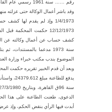
رقم …… سنة 1961 رسم
وقد باشر أعمال الوكالة حتى عزلته منه
1/4/1973 وإذ لم يقدم لها كش
12/12/1973 حكمت المحكمة 
الموضوع بندب مكتب خبراء وزارة العدل
الدعوى، طعنت الطاعنة على هذا الحك
أبدت فيها الرأي بنقض الحكم، وإذ عر