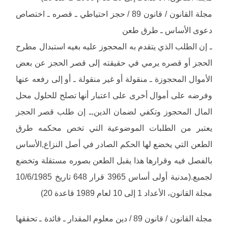
مجلة القانون / قانون 89 / حجز احتياطي ـ قصره ـ اختصاص
دعوى الأساس ـ طرق طعن
ـ إن الطلب الذي يتقدم به المحجوز عليه بغيه استبدال مطرح
الحجز أو قصره يرمي في حقيقته إلى قصر الحجز عن بعض
الأموال المحجوزة ـ منقولة أو غير منقولة ـ أو إلى رفعه عنها
وفرضه على أموال أخرى على اعتبار أنها تصلح للحلول محل
المال المحجوز وتكفي لضمان الدين,ـ إن طلب قصر الحجز
يعتبر من الطلبات الموضوعية التي تخص محكمه طرق
الطعن التي يخضع لها الحكم الصادر في أصل النزاع,الأساس
بالفصل فيه وقرارها هذا يقبل الطعن بصوره مستقلة وتخضع
لجميع.(مدنية أولى أساس 3965 قرار 648 تاريخ 10/6/1985
مجلة القانون، الأعداد 1 إلى 10 لعام 1989 قاعدة 20)
مجلة القانون / قانون 89 / دين معلوم المقدار ـ فائدة ـ تحققها