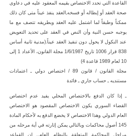
القاعدة التي تحدد الاختصاص بقيمه المعقود عليه في دعاوى
صحة العقد أو إبطاله أو فسخه,العقد ينفذ عيناً متى كان ذلك
ممكناً وطبقاً لما اشتمل عليه العقد وبطريقه تتصف مع ما
يوجبه حسن النية وأن النص في العقد على تحديد التعويض
عند النكول لا يحول دون تنفيذ العقد عيناً.(مدنية ثانية أساس
838 قرار 1006 تاريخ 1/6/1987 مجلة القانون، الأعداد 1 إلى
10 لعام 1989 قاعدة 4)
مجلة القانون / قانون 89 / اختصاص دولي ـ اعتمادات
مستنديه ـ حساب جاري ـ فائدة
ـ إذا كان الدفع بالاختصاص المحلي يفيد عدم اختصاص
القضاء السوري يكون الاختصاص المقصود هو الاختصاص
العام الدولي وهذا الاختصاص لا يخضع الدفع به لأحكام المادة
145 أصول محاكمات وبالتالي يمكن إثارته في أية مرحله من
مراحل المحاكمة المتعلقة بالنظام العام.ـ إن القواعد