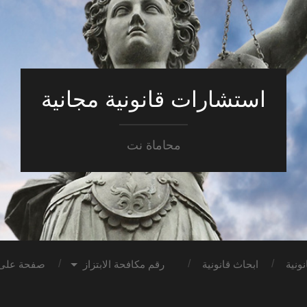
استشارات قانونية مجانية
محاماة نت
ونية
ابحاث قانونية
رقم مكافحة الابتزاز
صفحة على