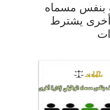
 بنفس مسماه
 أخرى يشترط
ات