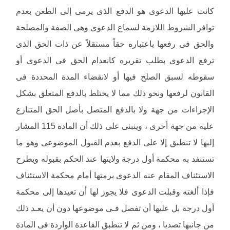
كانت عليها الدعوى هو الدفع الذى يرمى إلى الطعن بعدم
توافر الشروط اللازمة لسماع الدعوى وهى الصفة والمصلحة
والحق فى رفعها باعتباره حقاً مستقلاً عن ذات الحق الذى
ترفع الدعوى بطلب تقريره كانعدام الحق فى الدعوى أو
سقوطه لسبق الصلح فيها أو لانقضاء المدة المحددة فى
القانون لرفعها ونحو ذلك مما لا يختلط بالدفع المتعلق بشكل
الإجراءات من جهة ولا بالدفع المتصل بأصل الحق المتنازع
عليه من جهة أخرى ، وينبنى على ذلك أن المادة 115 المشار
إليها لا تنطبق إلا على الدفع بعدم القبول الموضوعى وهو ما
تستنفد به محكمة أول درجة ولايتها عند الحكم بقبوله ويطرح
الاستئناف المقام عنه الدعوى برمتها أمام محكمة الاستئناف
فإذا ألغته وقبلت الدعوى فلا يجوز لها أن تعيدها إلى محكمة
أول درجة بل عليها أن تفصل فـى موضوعها دون أن يعـد ذلك
من جانبها تصديا ، ومن ثم لا تنطبق القاعدة الواردة فى المادة