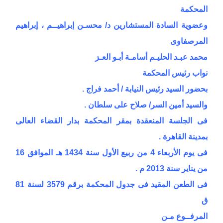
المحكمة
وعضوية السادة المستشارين د/ محسـن إبراهيــم ، إبراهيم
المرصفاوى
محمد عبـد الحليـم أسامـة أبـو العـز
نواب رئيس المحكمة
بحضور السيد رئيس النيابة / أحمد فراج .
والسيد أمين السر/ صلاح على سلطان .
فى الجلسة المنعقدة بمقر المحكمة بدار القضاء العالى
بمدينة القاهرة .
فى يوم الأربعاء 4 من ربيع الأول سنة 1434 هـ الموافق 16
من يناير سنة 2013 م .
فى الطعن المقيد فى جدول المحكمة برقم 3579 لسنة 81
ق
المرفــوع مـن