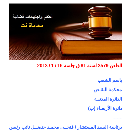
الطعن 3579 لسنة 81 ق جلسة 16 / 1 / 2013
باسم الشعب
محكمة النقـض
الدائرة المدنيـة
دائرة الأربعـاء (ب)
ــــــ
برئاسة السيد المستشار / فتحــى محمـد حنضــل نائب رئيس