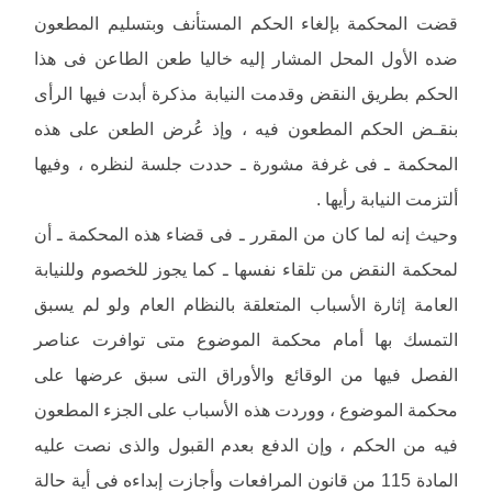
قضت المحكمة بإلغاء الحكم المستأنف وبتسليم المطعون
ضده الأول المحل المشار إليه خاليا طعن الطاعن فى هذا
الحكم بطريق النقض وقدمت النيابة مذكرة أبدت فيها الرأى
بنقـض الحكم المطعون فيه ، وإذ عُرض الطعن على هذه
المحكمة ـ فى غرفة مشورة ـ حددت جلسة لنظره ، وفيها
ألتزمت النيابة رأيها .
وحيث إنه لما كان من المقرر ـ فى قضاء هذه المحكمة ـ أن
لمحكمة النقض من تلقاء نفسها ـ كما يجوز للخصوم وللنيابة
العامة إثارة الأسباب المتعلقة بالنظام العام ولو لم يسبق
التمسك بها أمام محكمة الموضوع متى توافرت عناصر
الفصل فيها من الوقائع والأوراق التى سبق عرضها على
محكمة الموضوع ، ووردت هذه الأسباب على الجزء المطعون
فيه من الحكم ، وإن الدفع بعدم القبول والذى نصت عليه
المادة 115 من قانون المرافعات وأجازت إبداءه فى أية حالة