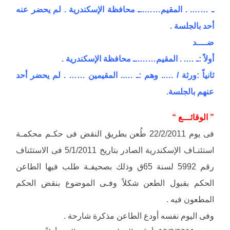
ـ ……. . المقيم……..ـ محافظة الإسكندرية . لم يحضر عنه
أحد بالجلسة .
ضــــد
أولاً :ـ …. . المقيم……..ـ محافظة الإسكندرية .
ثانياً :ورثة / ….. وهم :ـ ….. المقيمين …… . لم يحضر أحد
عنهم بالجلسة.
” الوقائـــع “
فى يوم 22/2/2011 طُعن بطريق النقض فى حكـم محكمـة
استئنـاف الإسكندرية الصادر بتاريخ 5/1/2011 فى الاستئناف
رقم 5992 لسنة 65ق وذلك بصحيفـة طلب فيها الطاعن
الحكم بقبول الطعن شكلاً وفـى الموضوع بنقض الحكم
المطعون فيه .
وفى اليوم نفسه أودع الطاعن مذكرة شارحة .