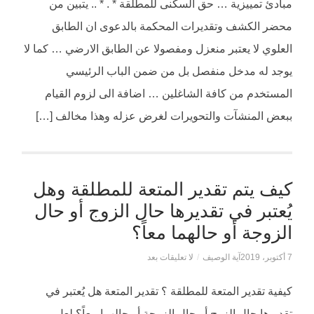
مبادئ تمييزية … حق السكنى للمطلقة * . * .. يتبين من
محضر الكشف وتقديرات المحكمة بالدعوى ان الطابق
العلوي لا يعتبر منعزل ومفصولا عن الطابق الارضي … كما لا
يوجد له مدخل منفصل بل من ضمن الباب الرئيسي
المستخدم من كافة الشاغلين … اضافة الى لزوم القيام
ببعض المنشآت والتحويرات لغرض عزله وهذا مخالف […]
كيف يتم تقدير المتعة للمطلقة وهل
يُعتبر في تقديرها حال الزوج أو حال
الزوجة أو حالهما معاً؟
7 أكتوبر، 2019
آية الوصيف
/
لا تعليقات بعد
كيفية تقدير المتعة للمطلقة ؟ تقدير المتعة هل يُعتبر في
تقديرها حال الزوج أو حال الزوجة أو حالهما معاً؟ لعل