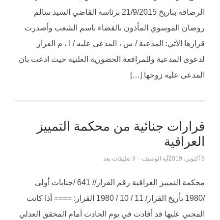
الرصافة بتاريخ 21/9/2015 برئاسة القاضي السيد سالم
روضان الموسوي المأذون بالقضاء باسم الشعب وأصدرت
قرارها الآتي: المدعية / س ، المدعى عليه / ا ، م القرار
لدعوى المدعية وللمرافعة الحضورية العلنية حيث ادعت بان
المدعى عليه زوجها […]
قرارات جنائية من محكمة التمييز
العراقية
9 أكتوبر، 2019
آية الوصيف
/
لا تعليقات بعد
محكمة التمييز العراقية رقم القرار// 641 /جنايات أولى
/1980 تأريخ القرار/ 11 / 10 / 1980 القرار: ==== أذا كانت
المجني عليها قد أفادت في يوم الحادث أمام المحقق العدلي