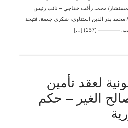
 برئاسة السيد المستشار/ محمد رأفت خفاجي – نائب رئيس
محمد بدر الدين المتناوي، شكري جمعة، فتيحة
———— (157) […]
نونية لعقد تأمين
الح الغير – حكم
ية
 بعد