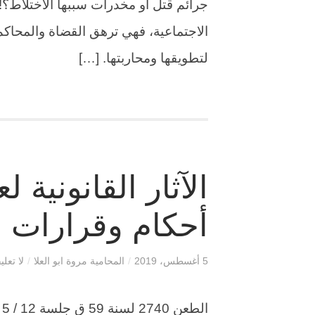
جرائم قتل أو مخدرات سببها الاختلاط؟!. ه
الاجتماعية، فهي ترهق القضاة والمحاكم،
لتطويقها ومحاربتها. […]
الآثار القانونية 
أحكام وقرارات 
5 أغسطس، 2019
/
المحامية مروة ابو العلا
/
لا تعلي