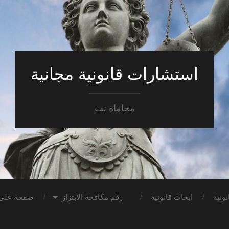
استشارات قانونية مجانية
محاماة نت
ونية
ابحاث قانونية
رقم مكافحة الابتزاز
صفحة على