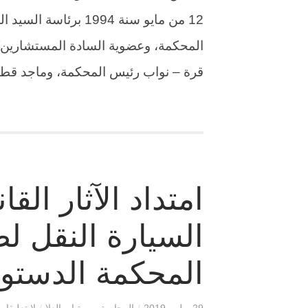
12 من مايو سنة 1994
المحكمة، وعضوية السادة المستشارين/ 
قرة – نواب رئيس المحكمة، وماجد قطب. 
امتداد الآثار القا
السيارة النقل لص
المحكمة الدستور
29 يوليو، 2019
/
المحامية مروة ابو العلا
/
لا تعليقات