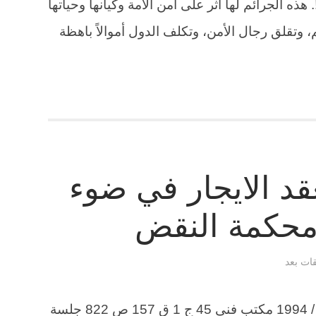
ذه الجرائم لها أثر على أمن الأمة وكيانها وحياتها
 وتقلق رجال الأمن، وتكلف الدول أموالاً باهظة
لعقد الايجار في ضوء
محكمة النقض
قات بعد
الطعن 2740 لسنة 59 ق جلسة 12 / 5 / 1994 مكتب فني 45 ج 1 ق 157 ص 822 جلسة