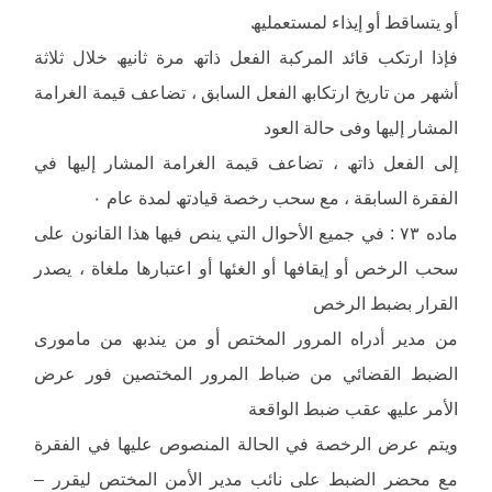
أو یتساقط أو إیذاء لمستعملیھ
فإذا ارتكب قائد المركبة الفعل ذاتھ مرة ثانیھ خلال ثلاثة
أشھر من تاریخ ارتكابھ الفعل السابق ، تضاعف قیمة الغرامة
المشار إلیھا وفى حالة العود
إلى الفعل ذاتھ ، تضاعف قیمة الغرامة المشار إلیھا في
الفقرة السابقة ، مع سحب رخصة قیادتھ لمدة عام ٠
ماده ٧٣ : في جمیع الأحوال التي ینص فیھا ھذا القانون على
سحب الرخص أو إیقافھا أو الغئھا أو اعتبارھا ملغاة ، یصدر
القرار بضبط الرخص
من مدیر أدراه المرور المختص أو من یندبھ من مامورى
الضبط القضائي من ضباط المرور المختصین فور عرض
الأمر علیھ عقب ضبط الواقعة
ویتم عرض الرخصة في الحالة المنصوص علیھا في الفقرة
مع محضر الضبط على نائب مدیر الأمن المختص لیقرر –