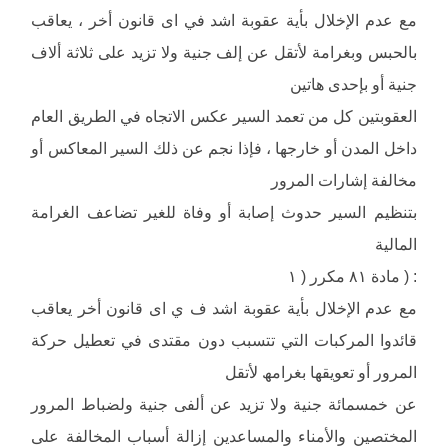
مع عدم الإخلال بأیة عقوبة اشد في اى قانون أخر ، یعاقب
بالحبس وبغرامة لأتقل عن إلف جنیة ولا تزید على ثلاثة ألاف
جنیة أو بإحدى ھاتین
العقوبتین كل من تعمد السیر عكس الاتجاه في الطریق العام
داخل المدن أو خارجھا ، فإذا نجم عن ذلك السیر المعاكس أو
مخالفة إشارات المرور
بتنظیم السیر حدوث إصابة أو وفاة للغیر تضاعف الغرامة
المالیة
: ( مادة ٨١ مكرر ( ١
مع عدم الإخلال بأیة عقوبة اشد ف ي اى قانون أخر یعاقب
قائدوا المركبات التي تتسبب دون مقتدى في تعطیل حركة
المرور أو تعویقھا بغرامھ لأتقل
عن خمسمائة جنیة ولا تزید عن ألفى جنیة ولضباط المرور
المختصین والأمناء والمساعدین إزالة أسباب المخالفة على