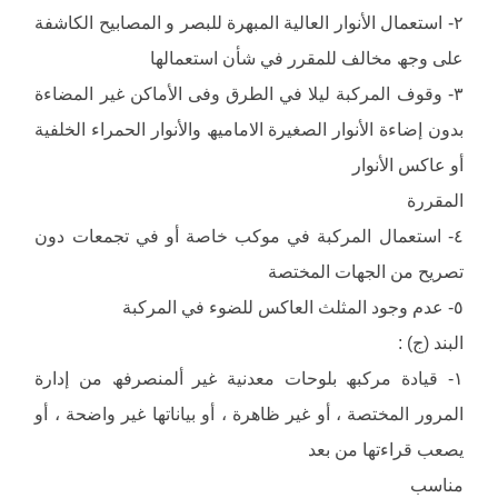
٢- استعمال الأنوار العالیة المبھرة للبصر و المصابیح الكاشفة
على وجھ مخالف للمقرر في شأن استعمالھا
٣- وقوف المركبة لیلا في الطرق وفى الأماكن غیر المضاءة
بدون إضاءة الأنوار الصغیرة الامامیھ والأنوار الحمراء الخلفیة
أو عاكس الأنوار
المقررة
٤- استعمال المركبة في موكب خاصة أو في تجمعات دون
تصریح من الجھات المختصة
٥- عدم وجود المثلث العاكس للضوء في المركبة
البند (ج) :
١- قیادة مركبھ بلوحات معدنیة غیر ألمنصرفھ من إدارة
المرور المختصة ، أو غیر ظاھرة ، أو بیاناتھا غیر واضحة ، أو
یصعب قراءتھا من بعد
مناسب