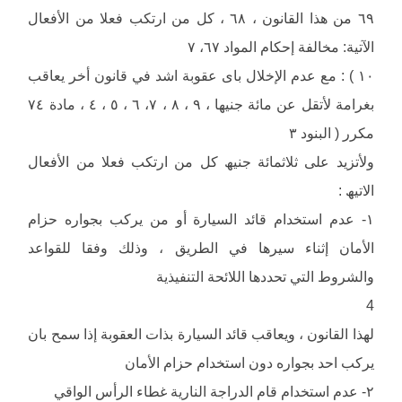
٦٩ من ھذا القانون ، ٦٨ ، كل من ارتكب فعلا من الأفعال
الآتیة: مخالفة إحكام المواد ٦٧، ٧
١٠ ) : مع عدم الإخلال باى عقوبة اشد في قانون أخر یعاقب
بغرامة لأتقل عن مائة جنیھا ، ٩ ، ٨ ، ٧، ٦ ، ٥ ، ٤ ، مادة ٧٤
مكرر ( البنود ٣
ولأتزید على ثلاثمائة جنیھ كل من ارتكب فعلا من الأفعال
الاتیھ :
١- عدم استخدام قائد السیارة أو من یركب بجواره حزام
الأمان إثناء سیرھا في الطریق ، وذلك وفقا للقواعد
والشروط التي تحددھا اللائحة التنفیذیة
4
لھذا القانون ، ویعاقب قائد السیارة بذات العقوبة إذا سمح بان
یركب احد بجواره دون استخدام حزام الأمان
٢- عدم استخدام قام الدراجة الناریة غطاء الرأس الواقي