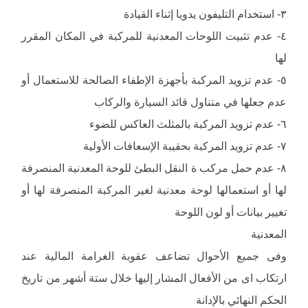
٣- استخدام التلیفون یدویا إثناء القیادة
٤- عدم تثبیت اللوحات المعدنیة للمركبة في المكان المقرر
لھا
٥- عدم تزوید المركبة بأجھزة الإطفاء الصالحة للاستعمال أو
عدم جعلھا في متناول قائد السیارة والركاب
٦- عدم تزوید المركبة بالمثلث العاكس للضوء
٧- عدم تزوید المركبة بحقیبة الإسعافات الأولیة
٨- عدم حمل مركب ة النقل البطئ للوحة المعدنیة المنصرفة
لھا أو استعمالھا لوحة معدنیة لغیر المركبة المنصرفة لھا أو
تغییر بیانات أو لون اللوحة
المعدنیة
وفى جمیع الأحوال تضاعف عقوبة الغرامة المالیة عند
ارتكاب اى من الأفعال المشار إلیھا خلال ستة أشھر من تاریخ
الحكم النھائي بالإدانة