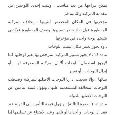
یمكن قراءتھا من بعد مناسب ، وتثبت إحدى اللوحتین في
مقدمة المركبة والثانیة في
مؤخرتھا في المكان المخصص لتثبیتھا ، بخلاف المركبة
المقطورة قبل نفاذ حظر تسییرھا ونصف المقطورة فیكتفي
بتثبیتھا لوحة واحده في مؤخرتھا
، ولا یجوز تغییر مكان تثبیت اللوحات
ماده ١٤ : لا یجوز تسییر المركبة المرخص بھا بغیر لوحاتھا كما
لایجوز استعمال اللوحات ألا ل لمركبة المنصرفة لھا ، أو
إبدال اللوحات ، أو تغییر
ببناتھا ، وإلا سحبت إداریا اللوحات الاصلیھ للمركبة وضبطت
اللوحات المخالفة المستعملة علیھا ، وتؤول قیمة التأمین عن
اللوحات الاصلیھ للدولة
مادة ١٥ ( الفقرة الثالثة) : وتؤول قیمة التأمین إلى الدولة عند
فقد ال لوحات أو أحداھا أو تلفھا وعند الامتناع عن تسلیمھا إذا