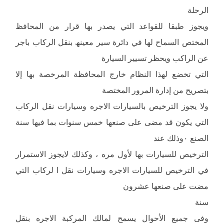
الرحلة
ویجوز طبقا للقواعد التي یصدر بھا قرار من المحافظ
المختص السماح لھا في دائرة سیر معینھ بنقل الركاب باجر
عن الراكب ویحظر تسییر السیارة
التي تخضع لھذا النظام خارج المحافظة المرخصة بھا إلا
بتصریح من إدارة المرور المختصة
ولا یجوز الترخیص بالسیارات الاجره وسیارات نقل الركاب
التي یكون قد مضى على صنعھا خمس سنوات بما فیھا سنة
الصنع ٠وذلك عند
الترخیص للسیارات بھا لأول مره ، وكذلك لایجوز الاستمرار
في الترخیص للسیارات الاجره وسیارات نقل ا لركاب التي
مضت على صنعھا عشرون
سنة
وفى جمیع الأحوال یسمح لمالك المركبة الاجره بنقل