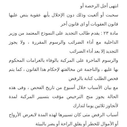
انتھى أجل الرخصة أو
سحبت أو ألغیت وذلك دون الإخلال بأیھ عقوبة بنص علیھا
قانون العقوبات أو اى قانون أخر
مادة ٢٣ : یقدم طالب التجدید على النموذج المعتمد من وزیر
الداخلیة مع أداء الضرائب والرسوم المقررة ، ولا یجوز
التجدید إلا بعد أداء الضرائب
والرسوم الماخرة على المركبة بالوفاء بالغرامات المحكوم
بھا علیھ ، والناجمة عن مخالفتھ لإحكام ھذا القانون ، كما یتم
فحص الطلب كتابة بالرفض
مع بیان الأسباب خلال أسبوع من تاریخ الفحص ، وفى ھذه
الحالة یجوز منح الترخیص مؤقت بتسییر المركبة لمدة
لأتجاوز ثلاثین یوما لتدارك
أسباب الرفض متى كان تسییرھا لھذه المدة لایعرض الأرواح
أو الأموال للخطر أو یقلق الراحة أو یضر بالبیئة