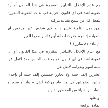
مع عدم الإخلال بالتدابیر المقررة في ھذا القانون أو أیة
عقوبة اشد في اى قانون أخر یعاقب بذات العقوبة المقررة
للفعل كل من سمح بقیادة مركبة
لمن دون الثامنة عشر ، أو لاى شخص غیر مرخص لھ
بالقیادة إذا نجم حدوث إصابة أو وفاة أو ضررا للغیر
: ( مادة ٨١ مكرر ( ٤
مع عدم الإخلال بالتدابیر المقررة في ھذا القانون أو اى
عقوبة اشد في اى قانون أخر یعاقب بالحبس مدة لأتقل عن
ستة اسھر وبغرامة لأتقل عن
عشرین إلف جنیة ولا تجاوز خمسین إلف جنیة أو بإحدى
ھاتین العقوبتین كل من قاد مركبة لنقل م واد أو سلع أو
أدوات أو أشیاء من المحظور تداولھا
أو نقلھا
المادة الرابعة