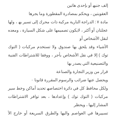
إلف جنیھ أو بإحدى ھاتین
العقوبتین ، ویحكم بمصادرة المقطورة وما یجرھا
مادة ٧ : الدراجة الناریة مركبة ذات محرك إلى تسیر بھ ، ولھا
عجلتان أو أكثر ، لایكون تصمیمھا على شكل السیارة ، ومعده
لنقل الأشخاص أو
الأشیاء وقد یلحق بھا صندوق ولا تستخدم مركبات ( التوك
توك ) إلا في نقل الأشخاص بأجر ، ووفقا للاشتراطات الفنیة
والتصنیعیة التي یصدر بھا
قرار من وزیر التجارة والصناعة
ویحصل عنھا ضرائب والرسوم المقررة قانونا ٠
ولكل محافظ كل في دائرة اختصاصھ تحدید أماكن وخط سیر
مركبات ( التوك توك ) وإعدادھا ، بعد توافر الاشتراطات
المشار إلیھا ، ویحظر
تسییرھا في العواصم والیھا والطرق السریعة أو خارج الأ