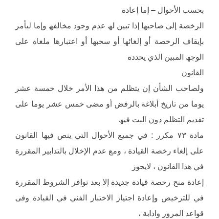
بحسب الأحوال – إما إعادة
الرخصة إلى صاحبھا إذا تبین لھ عدم وجود مخالفھ وإما لیأمر
بإیقاف الرخصة أو إلغائھا أو سحبھا أو اعتبارھا ملغاة على
الوجھ المبین الذي یحدده
القانون
ولصاحب الشأن إن یتظلم من ھذا الأمر خلال خمسة عشر
یوما من تاریخ أبلاغة بالرفض أو مضى خمس عشر یوما على
تقدیم التظلم دون البت فیھ
مادة ٧٣ مكرر : في جمیع الأحوال التي ینص فیھا القانون
على إلغاء رخصة القیادة ، ومع عدم الإخلال بالتدابیر المقررة
في ھذا القانون ، لایجوز
إعادة منح رخصة قیادة جدیدة إلا بعد توافر الشروط المقررة
في للترخیص وإعادة اجتیاز الاختبار الفني في القیادة وفى
قواعد المرور وادابة ،