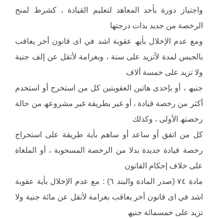
واجتیاز دورة بأحد المعاھد لتعلیم القیادة ، كشرط لمنح
الرخصة من جدید بذات درجتھا
ومع عدم الإخلال بأیھ عقوبة اشد في اى قانون أخر یعاقب
بالحبس لمدة لأتزید على سنة ، وبغرامة لأتقل عن إلف جنیة
ولا تزید على خمسة ألاف
جنیھ ، أو بإحدى ھاتین العقوبتین كل من استخرج أو استخدم
أكثر من رخصة قیادة ، أو غیر بطریقة غیر مشروعھ من حالة
رخصتھ الأولى ، وكذلك
كل من اتفق أو ساعد أو ساھم بأیة طریقة على استخراج
رخصة قیادة جدیدة بدلا من الرخصة المسحوبة ، أو الملغاة
على خلاف إحكام القانون
مادة ٧٤ (صدر المادة والبند ٦) : مع عدم الإخلال بأیة عقوبة
اشد في اى قانون أخر یعاقب بغرامة لأتقل عن مائة جنیة ولا
تزید على خمسمائة جنیھ