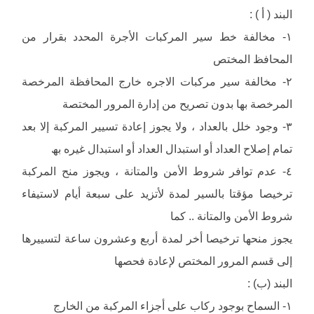
البند ( أ ) :
١- مخالفة خط سیر المركبات الأجرة المحدد بقرار من
المحافظ المختص
٢- مخالفة سیر مركبات الاجره خارج المحافظة المرخصة
المرخصة بھا بدون تصریح من إدارة المرور المختصة
٣- وجود خلل بالعداد ، ولا یجوز إعادة تسییر المركبة إلا بعد
تمام إصلاح العداد أو استبدال العداد أو استبدال غیره بھ
٤- عدم توافر شروط الأمن والمتانة ، ویجوز منح المركبة
ترخیصا مؤقتا بالسیر لمدة لأتزید على سبعة أیام لاستیفاء
شروط الأمن والمتانة .. كما
یجوز منحھا ترخیصا أخر لمدة أربع وعشرون ساعة لتسییرھا
إلى قسم المرور المختص لإعادة فحصھا
البند (ب) :
١- السماح بوجود ركاب على أجزاء المركبة من الخارج