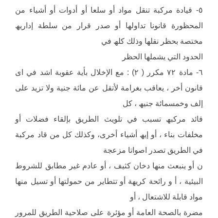
٥- قیادة مركبة تنقل مواد أو سلعا أو أدوات أو أشیاء من
المحظورة قانونا تداولھا أو صدر قرار من سلطة إداریھ
مختصة بحظر نقلھا وذلك كلھ في
الحدود التي یشملھا الحظر
٦- مادة ٧٢ مكرر ( ٢) : مع الإخلال بأیة عقوبة اشد في اى
قانون أخر ، یعاقب بغرامة لأتقل عن مائة جنیة ولا تزید على
إلف وخمسمائة جنیھ ، كل
قائد مركبھ تسبب في تلویث الطریق بإلقاء فضلات أو
مخلفات بناء ، أو إیھ أشیاء أخرى، وكذلك كل من قاد مركبة
في الطریق تصدر اصواتا مزعجة
ن أو ینبعث منھا دخان كثیف ، أو عادم غیر مطابق للشروط
البیئیة ، أ و رائحة كریھة أو تتطایر من حمولتھا أو تسیل منھا
مواد قابلة للاشتعال ، أو
مضرة بالصحة العامة أو مؤئرة على صلاحیة الطریق للمرور