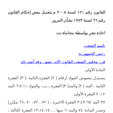
القانون رقم ١٢١ لسنة ٢٠٠٨ م بتعدیل بعض إحكام القانون
رقم ٦٦ لسنة ١٩٧٣ بشأن المرور
اعادة نشر بواسطة محاماة نت
باسم الشعب
رئیس الجمھوریة
قرر مجلس الشعب القانون الاتى نصھ ، وقد أصدرناه:
المادة الأولى
یستبدل بنصوص المواد أرقام ( ٢) الفقره الثانیة ،( ٣) الفقرة
الثانیة ، البند ( ٢) والبند( ٣) الفقرة ،،ب،، والمواد ٦،٧،١١ البند
١٢، ٢ الفقرة الأولى
٣٧ البند ٣،٤٣،٦٥ الفقرة الاخیره ، ( ٧٢ ، ٧٢، ٧٠ ،٦٦ مكرر)
وصدر المادة ٧٤ والبند ٦ منھا ، ، ١٣،١٤،١٥ الفقرة الثالثة ،