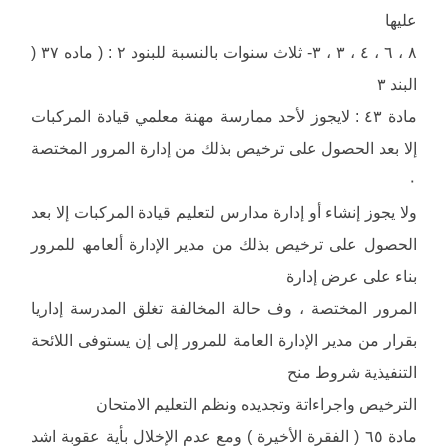
علیھا
٨ ، ٦ ، ٤ ، ٣ ، ٣- ثلاث سنوات بالنسبة للبنود ٢ : ( ماده ٣٧ (
البند ٣
مادة ٤٣ : لایجوز لأحد ممارسة مھنة معلمي قیادة المركبات
إلا بعد الحصول على ترخیص بذلك من إدارة المرور المختصة
٠
ولا یجوز إنشاء أو إدارة مدارس لتعلیم قیادة المركبات إلا بعد
الحصول على ترخیص بذلك من مدیر الإدارة ألعامھ للمرور
بناء على عرض إدارة
المرور المختصة ، وف حالة المخالفة تغلق المدرسة إداریا
بقرار من مدیر الإدارة العامة للمرور إلى إن یستوفى اللائحة
التنفیذیة شروط منح
الترخیص واجراءاتة وتجدیده ونظم التعلیم الامتحان
مادة ٦٥ ( الفقرة الأخیرة ) ومع عدم الإخلال بأیة عقوبة اشد