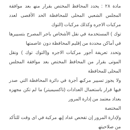
مادة ٢٨ : یحدد المحافظ المختص بقرار منھ بعد موافقة
المجلس الشعبي المحلى للمحافظة الحد الأقصى لعدد
مركبات الاجره وكذلك مركبات (التوك
توك ) المستخدمة في نقل الأشخاص باجر المصرح بتسییرھا
في أماكن محددة من إقلیم المحافظة دون عاصمتھا
وتحدد تعریفة أجور مركبات الاجره و(التوك توك ) ونقل
الموتى بقرار من المحافظ المختص بعد موافقة المجلس
المحلى للمحافظة
ولا یجوز تسییر مركبھ أجرة في دائرة المحافظة التي صدر
فیھا قرار باستعمال العدادات (تاكسیمیتر) ما لم تكن مجھزه
بعداد معتمد من إدارة المرور
المختصة
ولإدارة المرور إن تفحص عداد إیھ مركبة في اى وقت للتأكد
من صلاحیتھ