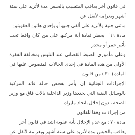
في قانون أخر یعاقب المتسبب بالحبس مدة لأتزید على ستة
أشھر وبغرامة لأتقل عن
مائتي جنیة ولأتزید على ألفى جنیھ أو بإحدى ھاتین العقوبتین
مادة ٦٦ : یحظر قیادة أیة مركبھ على من كان واقعا تحت
تأثیر خمر أو مخدر
وعلى مأموري الضبط القضائي عند التلبس بمخالفة الفقرة
الأولى من ھذه المادة في إحدى الحالات المنصوص علیھا في
المادة ( ٣٠ ) من قانون
الإجراءات الجنائیة إن یأمر بفحص حالة قائد المركبة
بالوسائل الفنیة التي یحددھا وزیر الداخلیة بالات فاق مع وزیر
الصحة ، دون إخلال باتخاذ مایراه
من إجراءات وفقا للقانون
مادة ٧٠ : مع عدم الإخلال بأیة عقوبة اشد في قانون أخر
یعاقب بالحبس مدة لأتزید على ستة أشھر وبغرامة لأتقل عن