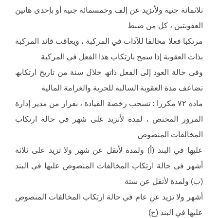
ثلاثمائة جنیة ولأتزید عن إلف وخمسمائة جنیة أو بإحدى ھاتین
العقوبتین ، كل من ضبط
مرتكبا فعلا مخالفا للآداب في المركبة ، ویعاقب قائد المركبة
بذات العقوبة إذا سمح بارتكاب ھذا الفعل في المركبة
وفى حالة العود إلى الفعل ذاتھ خلال سنة من تاریخ ارتكابھ
تضاعف مدة العقوبة السالبة للحریة والغرامة المالیة
مادة ٧٢ مكررا : تسحب رخصة القیادة ، بقرار من مدیر إدارة
المرور المختص ، لمدة لأتزید على شھر في حالة ارتكاب
المخالفات المنصوص
علیھا في البند (أ) ولمدة لأتقل عن شھر ولا تزید على ثلاثة
أشھر في حالة ارتكاب المخالفات المنصوص علیھا في البند
(ب) ولمدة لأتقل عن ستة
أشھر ولا تزید عن عام في حالة ارتكاب المخالفات المنصوص
علیھا في البند (ج)