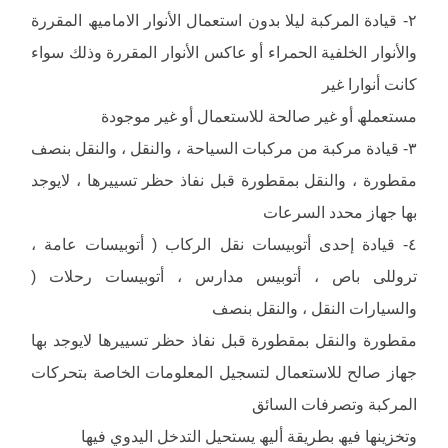
٢- قیادة المركبة لیلا بدون استعمال الأنوار الامامیھ المقررة
والأنوار الخلفیة الحمراء أو عاكس الأنوار المقررة وذلك سواء
كانت أنوارا غیر
مستعملھ أو غیر صالحة للاستعمال أو غیر موجودة
٣- قیادة مركبة من مركبات السیاحة ، والنقل ، والنقل بنصف
مقطورة ، والنقل بمقطورة قبل نفاذ حظر تسییرھا ، لایوجد
بھا جھاز محدد السرعات
٤- قیادة إحدى أتوبیسات نقل الركاب ( أتوبیسات عامة ،
تروللى باص ، أتوبیس مدارس ، أتوبیسات رحلات (
والسیارات النقل ، والنقل بنصف
مقطورة والنقل بمقطورة قبل نفاذ حظر تسییرھا لایوجد بھا
جھاز صالح للاستعمال لتسجیل المعلومات الخاصة بتحركات
المركبة وتصرفات السائق
وتخزینھا فیھ بطریقة ألیھ یستحیل التدخل الیدوي فیھا