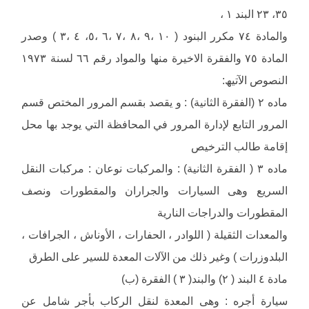
٣٥، ٢٣ البند ١ ،
والمادة ٧٤ مكرر البنود ( ١٠ ،٩ ،٨ ،٧ ،٦ ،٥، ٤ ،٣ ) وصدر
المادة ٧٥ والفقرة الاخیرة منھا والمواد رقم ٦٦ لسنة ١٩٧٣
النصوص الآتیھ:
ماده ٢ (الفقرة الثانیة) : و یقصد بقسم المرور المختص قسم
المرور التابع لإدارة المرور في المحافظة التي یوجد بھا محل
إقامة طالب الترخیص
ماده ٣ ( الفقرة الثانیة) : والمركبات نوعان : مركبات النقل
السریع وھى السیارات والجراران والمقطورات ونصف
المقطورات والدراجات الناریة
والمعدات الثقیلة ( اللوادر ، الحفارات ، الأوناش ، الجرافات ،
البلدوزرات ) وغیر ذلك من الآلات المعدة للسیر على الطرق
مادة ٤ البند ( ٢) والبند( ٣ ) الفقرة (ب)
سیارة أجره : وھى المعدة لنقل الركاب بأجر شامل عن