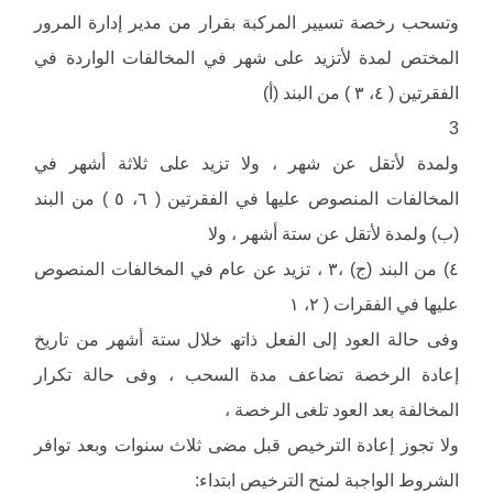
وتسحب رخصة تسییر المركبة بقرار من مدیر إدارة المرور
المختص لمدة لأتزید على شھر في المخالفات الواردة في
الفقرتین ( ٤، ٣ ) من البند (أ)
3
ولمدة لأتقل عن شھر ، ولا تزید على ثلاثة أشھر في
المخالفات المنصوص علیھا في الفقرتین ( ٦، ٥ ) من البند
(ب) ولمدة لأتقل عن ستة أشھر ، ولا
٤) من البند (ج) ،٣ ، تزید عن عام في المخالفات المنصوص
علیھا في الفقرات ( ٢، ١
وفى حالة العود إلى الفعل ذاتھ خلال ستة أشھر من تاریخ
إعادة الرخصة تضاعف مدة السحب ، وفى حالة تكرار
المخالفة بعد العود تلغى الرخصة ،
ولا تجوز إعادة الترخیص قبل مضى ثلاث سنوات وبعد توافر
الشروط الواجبة لمنح الترخیص ابتداء: