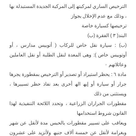
الترخیص الساري لمركبتھ إلى المركبة الجدیدة المستبدلة بھا
، وذلك مع عدم الإخلال بجواز
ترخیصھا كسیارة خاصة
البند( ٣ ) الفقرة (ب)
(ب) : سیارة نقل خاص للركاب ( أتوبیس مدارس ، أو
أوتوبیس خاص ): وھى المعدة لنقل الطلبة أو نقل العاملین
وعائلاتھم ٠
مادة ٦ : یحظر استیراد أو تصدیر أو الترخیص بمقطورة یجرھا
جرار أو سیارة أو إیھ الھ أخرى بعد نفاذ حظر تسییرھا ،
ویستثنى من ذلك
مقطورات الجراران الزراعیة ، وتحدد اللائحة التنفیذیة لھذا
القانون شروط استخدامھا
ویعاقب على تسییر مقطورات بالحبس مدة لأتقل عن شھر
وبغرامة لأتقل عن خمسة ألاف جنیھ ولأتزید على عشرون