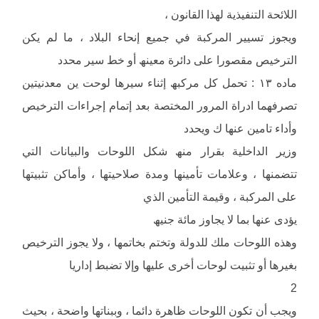
اللائحة التنفیذیة لھذا القانون ،
ویجوز تسییر المركبة في جمیع إنحاء البلاد ، ما لم یكن
الترخیص مقصورا على دائرة معینھ أو خط سیر محدد
ماده ١٣ : تحمل كل مركبھ إثناء سیرھا لوحت ین معدنیتین
تصرفھما ادراة المرور المختصة بعد إتمام إجراءات الترخیص
وأداء تامین عنھا ك ویحدد
وزیر الداخلیة بقرار منھ شكل اللوحات والبیانات التي
تتضمنھا ، وعلامات تأمینھا ومدة صلاحیتھا ، وأماكن تثبیتھا
على المركبة ، وقیمة التأمین الذي
یؤدى عنھا بما لا یجاوز مائة جنیھ
وھذه اللوحات ملك للدولة وتختم بخاتمھا ، ولا یجوز الترخیص
بغیرھا أو تثبیت لوحات أخرى علیھا وإلا تضبط إداریا
2
ویجب أن تكون اللوحات ظاھرة دائما ، وببناتھا واضحة ، بحیث