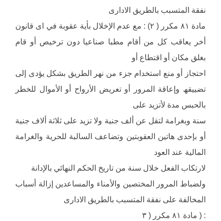
نفقة المتسبب بالطریق الادارى
مادة ٨١ مكرر ( ٢) : مع عدم الإخلال بأیة عقوبة في اى قانون
أخر یعاقب كل من أقام مطبا صناعیا دون ترخیص أو قام
بغلق مكان أو اقتطاع أو
احتجاز أو منع استخدام جزء من نھر الطریق بشكل یؤدى إلى
تضییقھ وإعاقة المرور أو تعریض الأرواح أو الأموال للخطر
بالحبس مدة لأتزید على
سنة وبغرامة لتقل عن ألف جنیة ولا تزید على ثلاثة ألاف جنیة
أو بإحدى ھاتین العقوبتین وتضاعف السالبة للحریة والغرامة
المالیة عند العود
لارتكاب الفعل خلال سنة من تاریخ الحكم النھائي بالإدانة
ولضباط المرور المختصین والأمناء والمساعدین إزالة أسباب
المخالفة على نفقة المتسبب بالطریق الادارى
: ( مادة ٨١ مكرر ( ٣