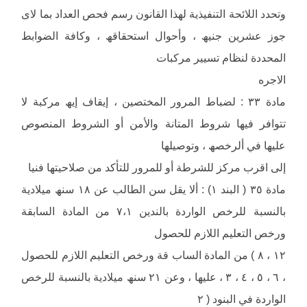
وتحدد اللائحة التنفیذیة لھذا القانون رسم فحص العداد بما لای
جوز عشرین جنیھ ، وأحوال استحقاقھ ، وكافة الضوابط
المحددة لنظام تسییر مركبات
الاجره
مادة ٣٣ : لضباط المرور المختصین ، إیقاف إیھ مركبة لا
تتوافر فیھا شروط المتانة والأمن أو الشروط المنصوص
علیھا في ألرخصھ ، وتوصیلھا
إلى اقرب مركز للشرطة أو للمرور للتأكد من صلاحیتھا فنیا
مادة ٣٥ ( البند ١) : ألا یقل سن الطالب عن ١٨ سنھ میلادیة
بالنسبة للرخص الواردة بالندین ٧،١ من المادة السابقة
ورخص التعلیم اللازم للحصول
١٢ ، ٨ ) من المادة الساب قة ورخص التعلیم اللازم للحصول
، ٦ ، ٥ ، ٤ ، ٣ ، علیھا ، وعن ٢١ سنھ میلادیة بالنسبة للرخص
الواردة في البنود ( ٢