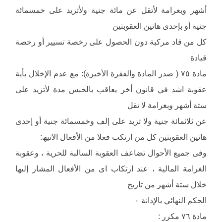
أشھر وبغرامة لأتقل عن مائة جنیة ولأتزید على خمسمائة
جنیة أو بإحدى ھاتین العقوبتین
كل من قاد مركبة دون الحصول على رخصة تسییر أو رخصة
قیادة
مادة ٧٥ ( صدر المادة والفقرة الأخیرة): مع عدم الإخلال بأیة
عقوبة اشد في قانون أخر یعاقب بالحبس مدة لأتزید على
ستة أشھر وبغرامة لا تقل
عن ثلاثمائة جنیة ولا تزید على إلف وخمسمائة جنیة أو إحدى
ھاتین العقوبتین كل من ارتكب فعلا من الأفعال الاتیھ:
وفى جمیع الأحوال تضاعف العقوبة السالبة للحریة ، وعقوبة
الغرامة المالیة ، عند ارتكاب اى من الأفعال المشار إلیھا
خلال ستة أشھر من تاریخ
الحكم النھائي بالإدانة ٠
مادة ٧٦ مكرر :