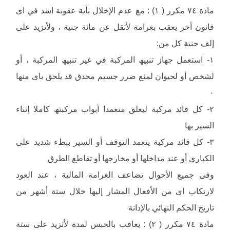
مادة ٧٤ مكرر ( ١) : مع عدم الإخلال بأیة عقوبة اشد في اى
قانون أخر یعقب بغرامة لأتقل عن مائة جنیة ، ولأتزید على
إلف جنیة كل من:
١- استعمل جھاز تنبیھ المركبة في غیر تنبیھ المركبة ، أو
لشخص أو لحیوان لمنع ضرر جسیم محدق قد یلحق باى منھا
٠
٢- كل قائد مركبة لیغلق متعمدا أبواب مركبتھ كاملا إثناء
السیر بھا
٣- كل قائد مركبة یتعمد التوقف أو السیر ببطء شدید على
الكباري أو عند مداخلھا أو مخارجھا أو تقاطع الطرق
وفى جمیع الأحوال تضاعف الغرامة المالیة ، عند العود
لارتكاب اى من الأفعال المشار إلیھا خلال ستة أشھر من
تاریخ الحكم النھائي بالإدانة
مادة ٧٤ مكرر ( ٢) : یعاقب بالحبس لمدة لأتزید على ستة