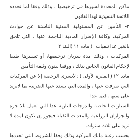
ماكن المحددة لسیرھا في ترخیصھا ، وذلك وفقا لما تحدده
اللائحة التنفیذیة لھذا القانون
٢- التأمین عن المسئولیة المدنیة الناشئة عن حوادث
المركبة، وكافة الإضرار المادیة الناجمة عنھا ، التي تلحق
بالغیر عدا تلفیات : ( ماده ١١ (البند ٢
المركبات ، وذلك مدة سریان ترخیصھا، أو تسییرھا طبقا
لإحكام القانون الخاص بذلك ، ووفقا لبنون وثیقة التأمین
مادة ١٢ ( الفقرة الأولى ) : لأتسرى الرخصة إلا عن المركبات
التي صرفت عنھا ، والمدة التي تسدد عنھا الضریبة بما لایزید
على سنھ ، فیما عدا
السیارات الخاصة والدرجات الناریة عدا التي تعمل بالا جره
والجراران الزراعیة والمعدات الثقیلة فیجوز إن تكون لمدة لا
تزید على ثلاث سنوات
بحسب رغبة مالك المركبة وذلك وفقا للشروط التي تحددھا