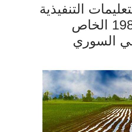
ليمات التنفيذية
للقانون3 لعام 1984 الخاص
ضي السوري