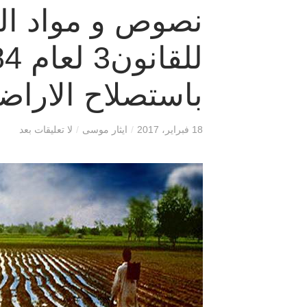
نصوص و مواد التع
باستصلاح الارا
18 فبراير، 2017
/
ايثار موسى
/
لا تعليقات بعد