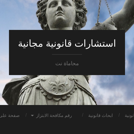
استشارات قانونية مجانية
محاماة نت
ونية
ابحاث قانونية
رقم مكافحة الابتزاز
صفحة على