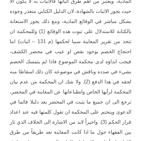
المادية، ويعتبر من اهم طرق اثباتها فالاثبات به لا يكون الا
حيث يجوز الاثبات بالشهادة، لان الدليل الكتابي متعذر وجوده
بشكل مباشر في الوقائع المادية، ومع ذلك يجوز الاستعانة
بالكتابة للاستدلال على ثبوت هذه الوقائع (1) وللمحكمة ان
تتخذ من تقرير المعاينة سببا لحكمها (م 131 – اثبات) اما
احتجاج الخصم بوجود نقص او عيب في محضر الكشف،
فيجب ابداؤه لدى محكمة الموضوع فاذا لم يتمسك الخصم
بشيء في صدده وناقش في موضوعه كان ذلك اسقاطا منه
لحقه في هذا الدفع (2). ولا شك ان المحكمة من عدم بيان
المحكمة لرأيها الخاص وانطباعاتها عن المعاينة في المحضر،
ترجع الى ان جميع ما يثبت في المحضر يعد دليلا قائما في
الدعوى ويتحتم على المحكمة ان تقول كلمتها فيه عند اعداد
قرار الحكم (3). واخيراً لابد من الاشارة الى الخلاف الذي ثار
بين الفقهاء حول ما اذا كانت المعاينة تعد طريقاً من طرق