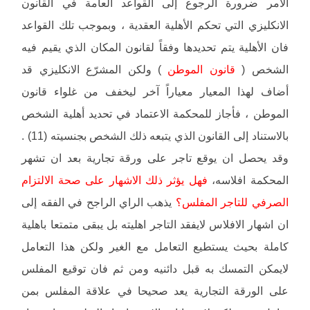
الأمر ضرورة الرجوع إلى القواعد العامة في القانون
الانكليزي التي تحكم الأهلية العقدية ، وبموجب تلك القواعد
فان الأهلية يتم تحديدها وفقاً لقانون المكان الذي يقيم فيه
الشخص (
قانون الموطن
) ولكن المشرّع الانكليزي قد
أضاف لهذا المعيار معياراً آخر ليخفف من غلواء قانون
الموطن ، فأجاز للمحكمة الاعتماد في تحديد أهلية الشخص
بالاستناد إلى القانون الذي يتبعه ذلك الشخص بجنسيته (11) .
وقد يحصل ان يوقع تاجر على ورقة تجارية بعد ان تشهر
المحكمة افلاسه،
فهل يؤثر ذلك الاشهار على صحة الالتزام
الصرفي للتاجر المفلس؟
يذهب الراي الراجح في الفقه إلى
ان اشهار الافلاس لايفقد التاجر اهليته بل يبقى متمتعا باهلية
كاملة بحيث يستطيع التعامل مع الغير ولكن هذا التعامل
لايمكن التمسك به قبل دائنيه ومن ثم فان توقيع المفلس
على الورقة التجارية يعد صحيحا في علاقة المفلس بمن