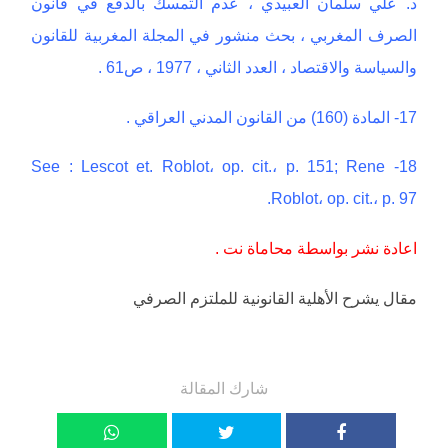
د. علي سلمان العبيدي ، عدم التمسك بالدفع في قانون
الصرف المغربي ، بحث منشور في المجلة المغربية للقانون
والسياسة والاقتصاد ، العدد الثاني ، 1977 ، ص61 .
17- المادة (160) من القانون المدني العراقي .
18- See : Lescot et. Roblot، op. cit.، p. 151; Rene
Roblot، op. cit.، p. 97.
اعادة نشر بواسطة محاماة نت .
مقال يشرح الأهلية القانونية للملتزم الصرفي
شارك المقالة