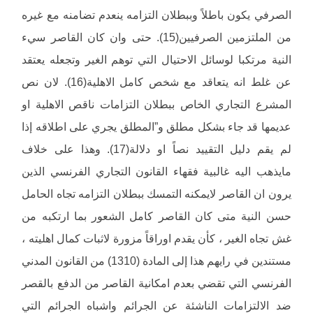
الصرفي يكون باطلاً وببطلان التزامه ينعدم تضامنه مع غيره
من الملتزمين الصرفيين(15). حتى وان كان القاصر سيء
النية مرتكبا لوسائل الاحتيال التي توهم الغير وتجعله يعتقد
عن غلط انه يتعاقد مع شخص كامل الاهلية(16). لان نص
المشرع التجاري الخاص ببطلان التزامات ناقص الاهلية او
عديمها قد جاء بشكل مطلق و”المطلق يجري على اطلاقه إذا
لم يقم دليل التقييد نصاً او دلالة(17). وهذا على خلاف
مايذهب اليه غالبية فقهاء القانون التجاري الفرنسي الذين
يرون ان القاصر لايمكنه التمسك ببطلان التزامه تجاه الحامل
حسن النية متى كان القاصر كامل الشعور بما ارتكبه من
غش تجاه الغير ، كأن يقدم اوراقاً مزورة لاثبات كمال اهليته ،
مستندين في رايهم هذا إلى المادة (1310) من القانون المدني
الفرنسي التي تقضي بعدم امكانية القاصر من الدفع بالقصر
ضد الالتزامات الناشئة عن الجرائم واشباه الجرائم التي