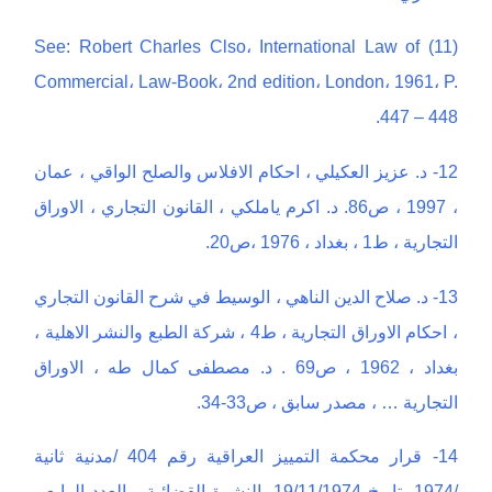
(11) See: Robert Charles Clso، International Law of
Commercial، Law-Book، 2nd edition، London، 1961، P.
447 – 448.
12- د. عزيز العكيلي ، احكام الافلاس والصلح الواقي ، عمان
، 1997 ، ص86. د. اكرم ياملكي ، القانون التجاري ، الاوراق
التجارية ، ط1 ، بغداد ، 1976 ،ص20.
13- د. صلاح الدين الناهي ، الوسيط في شرح القانون التجاري
، احكام الاوراق التجارية ، ط4 ، شركة الطبع والنشر الاهلية ،
بغداد ، 1962 ، ص69 . د. مصطفى كمال طه ، الاوراق
التجارية … ، مصدر سابق ، ص33-34.
14- قرار محكمة التمييز العراقية رقم 404 /مدنية ثانية
/1974 بتاريخ 19/11/1974، النشرة القضائية ، العدد الرابع ،