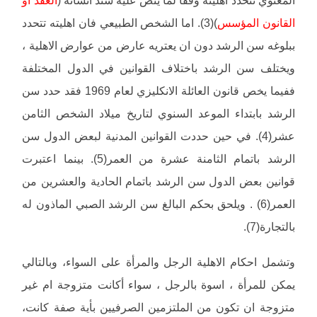
المعنوي تتحدد اهليته وفقاً لما ينص عليه سند انشائه (
العقد او
القانون المؤسس
)(3). اما الشخص الطبيعي فان اهليته تتحدد
ببلوغه سن الرشد دون ان يعتريه عارض من عوارض الاهلية ،
ويختلف سن الرشد باختلاف القوانين في الدول المختلفة
ففيما يخص قانون العائلة الانكليزي لعام 1969 فقد حدد سن
الرشد بابتداء الموعد السنوي لتاريخ ميلاد الشخص الثامن
عشر(4). في حين حددت القوانين المدنية لبعض الدول سن
الرشد باتمام الثامنة عشرة من العمر(5). بينما اعتبرت
قوانين بعض الدول سن الرشد باتمام الحادية والعشرين من
العمر(6) . ويلحق بحكم البالغ سن الرشد الصبي الماذون له
بالتجارة(7).
وتشمل احكام الاهلية الرجل والمرأة على السواء، وبالتالي
يمكن للمرأة ، اسوة بالرجل ، سواء أكانت متزوجة ام غير
متزوجة ان تكون من الملتزمين الصرفيين بأية صفة كانت،