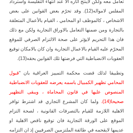
تعامل معه ولكن لاينتج اثاره الا عند انتهاء التفليسة واسترداد
المفلس لامواله(12). وقد تحرّم بعض القوانين على بعض
الاشخاص ، كالموظف او المحامي ، القيام بالأعمال المتعلقة
بالتجارة ومن ضمنها التعامل بالاوراق التجارية ولكن مع ذلك
فان هذا التحريم لايؤثر على صحة الالتزام الصرفي للموقع
المحرّم عليه القيام بالاعمال التجارية وان كان بالامكان توقيع
العقوبات الانضباطية التي فرضتها تلك القوانين بحقه(13).
وتطبيقا لذلك قضت محكمة التمييز العراقية بان “
قبول
المحامي تظهير الكمبيال باسمه يعرضه للعقوبات الانضباطية
المنصوص عليها في قانون المحاماة ، ويبقى التظهير
صحيحا(14).
ولما كان المشرع التجاري قد اشترط توافر
الاهلية اللازمة للقيام بالتصرفات القانونية ، لصحة التزام
الموقع على الورقة التجارية فان توقيع ناقص الاهلية او
عديمها لايقحمه في طائفة الملتزمين الصرفيين إذ ان التزامه