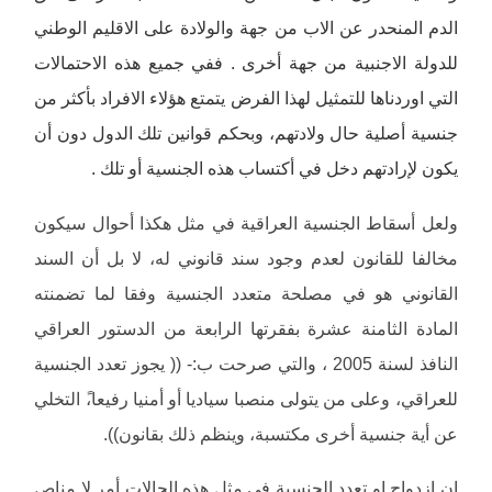
الدم المنحدر عن الاب من جهة والولادة على الاقليم الوطني
للدولة الاجنبية من جهة أخرى . ففي جميع هذه الاحتمالات
التي اوردناها للتمثيل لهذا الفرض يتمتع هؤلاء الافراد بأكثر من
جنسية أصلية حال ولادتهم، وبحكم قوانين تلك الدول دون أن
يكون لإرادتهم دخل في أكتساب هذه الجنسية أو تلك .
ولعل أسقاط الجنسية العراقية في مثل هكذا أحوال سيكون
مخالفا للقانون لعدم وجود سند قانوني له، لا بل أن السند
القانوني هو في مصلحة متعدد الجنسية وفقا لما تضمنته
المادة الثامنة عشرة بفقرتها الرابعة من الدستور العراقي
النافذ لسنة 2005 ، والتي صرحت ب:- (( يجوز تعدد الجنسية
للعراقي، وعلى من يتولى منصبا سياديا أو أمنيا رفيعا،ً التخلي
عن أية جنسية أخرى مكتسبة، وينظم ذلك بقانون)).
ان ازدواج او تعدد الجنسية في مثل هذه الحالات أمر لا مناص