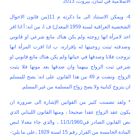
الاسلامية في لبنان، بيروت، 2013
4- ويمكن الاستناد الى ما ذكرته م 11(من قانون الاحوال
الشخصية العراقية لسنة 1959 المعدل) ف ا، من انه: أ اذا اقر
احد لامرأة انها زوجته ولم يكن هناك مانع شرعي او قانوني
وصدقته ثبتت زوجيتها له بإقراره، ب اذا اقرت المرأة انها
تزوجت فلانا وصدقها في حياتها ولم يكن هناك مانع قانوني او
شرعي ثبت الزواج بينهما وان صدقها بعد موتها فلا يثبت
الزواج. ونصت م 49 من هذا القانون على انه: يصح للمسلم
ان يتزوج كتابية ولا يصح زواج المسلمة من غير المسلم.
* ولقد تضمنت كثير من القوانين الإشارة الى ضرورة ان
يكون عقد الزواج عقدا صحيحا ، ومنها القانون اللبناني الذي
نص القانون الصادر في11/1/1960 ، والذي جاء معدلا لنص
المادة الخامسة من القرار رقم 15 لسنة 1929 ،على ما يلي:-