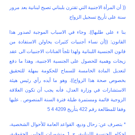
(( أن المرأة الاجنبية التي تقترن بلبناني تصبح لبنانية بعد مرور
سنة على تأريخ تسجيل الزواج
بنا ء على طلبها)). وجاء في الاسباب الموجبة لصدور هذا
القانون: ((أن نساء أجنبيات كثيرات يحاولن الاستفادة من
قانون الجنسية اللبنانية ولهذا تلجأ الفنانات الاجنبيات الى عقد
زيجات وهمية للحصول على الجنسية الاجنبية، وهذا ما دفع
لتعديل المادة الخامسة للسماح للحكومة بمهلة للتحقيق
بخصوص صحة هذا الزواج)). وهو ما أيده رأي رئيس هيئة
الاستشارات في وزارة العدل، فأنه يجب أن تكون العلاقة
الزوجية قائمة ومستمرة طيلة فترة السنة المنصوص . عليها
وفقا للمطالعة رقم 422 بتأريخ 4209 4 5
* بتصرف عن: رحال وديع، القواعد العامة للأحوال الشخصية،
احكام الجنسية اللبنانية، ج 1 منشورات الحلبي الحقوقية،