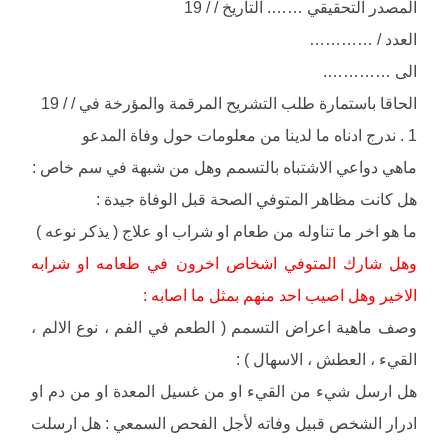
المصدر التحقيقي ……. التاريخ / / 19
العدد / …………
الى ………….
الحاقا باستمارة طلب التشريح المرقمة والمؤرخة في / / 19
1 . ندرج ادناه ما لدينا من معلومات حول وفاة المدعو
ماهي دواعي الاشتباه بالتسمم وهل من شبهة في سم خاص :
هل كانت مظاهر المتوفي الصحة قبل الوفاة جيدة :
ما هو اخر ما تناوله من طعام او شراب او علاج ( يذكر نوعه )
وهل شارك المتوفي اشخاص اخرون في طعامه او شرابه
الاخير وهل اصيب احد منهم بمثل ما اصابه :
وصف ماهية اعراض التسمم ( الطعم في الفم ، نوع الالم ،
القيء ، العطش ، الاسهال ) :
هل ارسل شيء من القيء او من غسيل المعدة او من دم او
ادرار الشخص قبيل وفاته لأجل الفحص السمعي : هل ارسلت