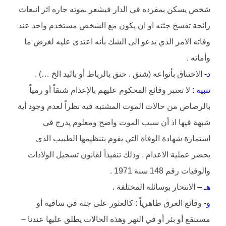
شخص يسكن بمفرده في الدار فيشعر بموته جاره اثر انبعاث
رائحة تفسخ جثته او ان يكون مع الشخص مستخدم واحد عند
وفاته الامر الذي يدعو الى الشك بأنه اعتدى عليه لغرض ما
وأماته .
د-
الاختناق بأنواعه (شنق . خنق بالرباط أو باليد الخ …) .
تنبيه :
لا تعتبر وقائع المحكوم عليهم بالإعدام شنقاً أو رمياً
بالرصاص من حالات الموت المشتبه فيه نظراً لعدم وجود أية
شبهة فيها اذ أن سبب الموت واضح ومعلوم يدرج في
استمارة شهادة الوفاة التي يقوم بتنظيمها الطبيب الذي
يحضر عملية الاعدام . وذلك تنفيذاً لقانون تسجيل الولادات
والوفيات رقم 148 سنة 1971 .
هـ –
الانتحار بوسائله المختلفة .
و-
وقائع الغرق ظاهرياً : كالعثور على جثة في ساقية أو
مستنقع أو بئر أو في النهر وهذه الحالات يطلق عليها عندنا –