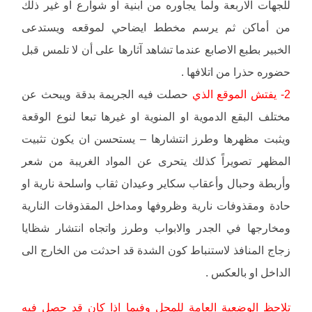
للجهات الاربعة ولما يجاوره من ابنية او شوارع او غير ذلك
من أماكن ثم يرسم مخطط ايضاحي لموقعه ويستدعى
الخبير بطبع الاصابع عندما تشاهد آثارها على أن لا تلمس قبل
حضوره حذرا من اتلافها .
2- يفتش الموقع الذي
حصلت فيه الجريمة بدقة ويبحث عن
مختلف البقع الدموية او المنوية او غيرها تبعا لنوع الوقعة
ويثبت مظهرها وطرز انتشارها – يستحسن ان يكون تثبيت
المظهر تصويراً كذلك يتحرى عن المواد الغريبة من شعر
وأربطة وحبال وأعقاب سكاير وعيدان ثقاب واسلحة نارية او
حادة ومقذوفات نارية وظروفها ومداخل المقذوفات النارية
ومخارجها في الجدر والابواب وطرز واتجاه انتشار شظايا
زجاج المنافذ لاستنباط كون الشدة قد احدثت من الخارج الى
الداخل او بالعكس .
تلاحظ الوضعية العامة للمحل وفيما اذا كان قد حصل فيه