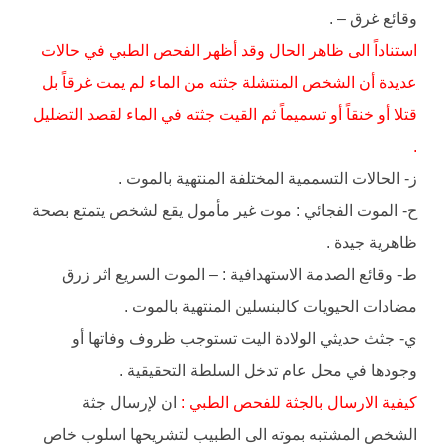
وقائع غرق – .
استناداً الى ظاهر الحال وقد أظهر الفحص الطبي في حالات
عديدة أن الشخص المنتشلة جثته من الماء لم يمت غرقاً بل
قتلا أو خنقاً أو تسميماً ثم القيت جثته في الماء لقصد التضليل
.
ز- الحالات التسممية المختلفة المنتهية بالموت .
ح- الموت الفجائي : موت غير مأمول يقع لشخص يتمتع بصحة
ظاهرية جيدة .
ط- وقائع الصدمة الاستهدافية : – الموت السريع اثر زرق
مضادات الحيويات كالبنسلين المنتهية بالموت .
ي- جثث حديثي الولادة اليت تستوجب ظروف وفاتها أو
وجودها في محل عام تدخل السلطة التحقيقية .
كيفية الارسال بالجثة للفحص الطبي :
ان لإرسال جثة
الشخص المشتبه بموته الى الطبيب لتشريحها اسلوب خاص