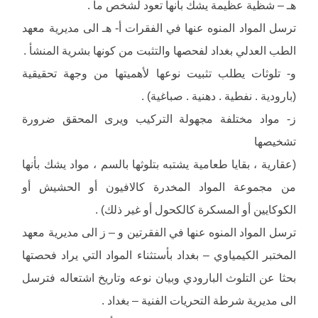
هـ – شظية عظيمة يشك بأنها تعود لشخص ما .
ترسل المواد المنوه عنها في الفقرات أ- هـ الى مديرية معهد
الطب العدلي بغداد لفحصها والتثبت من كونها بشرية المنشأ .
و- تلوثات يطلب تثبيت نوعها لأهميتها من وجهة تحقيقية
(بارودية . نفطية . دهنية . صباغية) .
ز- مواد مختلفة مجهولة التركيب ويرى المحقق ضرورة
تشخيصها
(عقارية ، بقايا طعامية يشتبه بتلوثها بالسم ، مواد يشك بأنها
من مجموعة المواد المخدرة كالافيون أو الحشيش أو
الكوكايين أو المسكرة كالكحول أو غير ذلك) .
ترسل المواد المنوه عنها في الفقرتين و – ز الى مديرية معهد
المختبر الكيمياوي – بغداد بأستثناء المواد التي يراد فحصتها
بحثا عن التلوث البارودي وبيان نوعه وتاريخ اشتعاله فترسل
الى مديرية شرطة التحريات الفنية – بغداد .