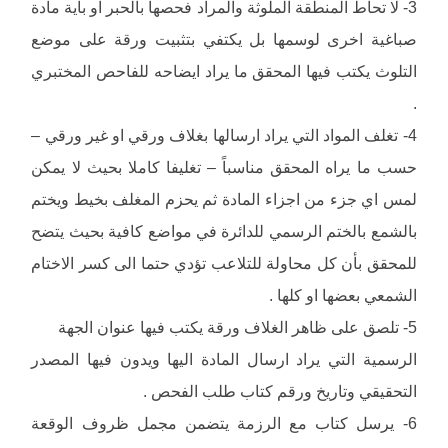
3- لا تحاط المنطقة الملوثة والمراد فحصها بالحبر او بأية مادة
صباغية اخرى لوسمها بل يكتفي بتثبيت ورقة على موضع
التلوث يكتب فيها المحقق ما يراد ايضاحه للفاحص المختبري
.
4- تغلف المواد التي يراد ارسالها بغلاف ورقي او غير ورقي –
حسب ما يراه المحقق مناسباً – تغليفا كاملا بحيث لا يمكن
لمس اي جزء من اجزاء المادة ثم يحزم المغلف بخيط ويختم
بالشمع بالختم الرسمي للدائرة في مواضع كافية بحيث يتضح
للمحقق بأن كل محاولة للتلاعب تؤدي حتما الى كسر الاختام
الشمعي بعضها او كلها .
5- تلصق على ظاهر الغلاف ورقة يكتب فيها عنوان الجهة
الرسمية التي يراد ارسال المادة اليها ويدون فيها المصدر
التحقيقي وتاريخ ورقم كتاب طلب الفحص .
6- يرسل كتاب مع الرزمة يتضمن مجمل ظروف الوقعة