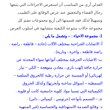
العدلي أرى من المناسب أن استعرض الاجراءات التي يتبعها
رجال القضاء والتحقيق عند عرض الوقائع على الطبيب
وتسهيلاً لذلك فقد قسمتها الى أربع مجموعات تضم كل
مجموعة حالات متنوعة الكيفية متشابهة في اسلوب العرض .
1- مجموعة الاحياء : – وتشمل ما يلي :
أ- الاصابات الجراحية بمختلف الآلات (حادة – قاطعة ، راضة ،
راضة قاطعة ، واخزة ، ونارية) .
ب- الاصابات الحرقية بمختلف أنواعها سواء المحدثة عن
حرارة جافة (لهب ناري ، معادن متوهجة – الكي – تيار
كهربائي) أو المسببة عن حرارة رطبة كالحروق السلقية –
السمطية – (سوائل ساخنة وأبخرتها) وكذلك الحروق
الكيميائية التي تسببا مواد كلوية حامضية كانت أو قلوية .
جـ – التسمم بأنواعه (جرثومي ، كيميائي ، ذاتي) .
د- وقائع الصدمة الاستهدافية والحساسية (غير المنتهية