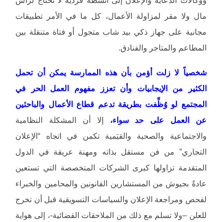
ووكالات الدعاية والإعلان إلى أنشطة فردية لا تحتاج لرأس
مال ولا مقر لمزاولة الأعمال، كل ما في الأمر تطبيقات
مجانية على جهاز ذكي بيد شاب متجول أو فتاة متنقلة بين
المطاعم والمتاجر والفنادق.
شخصياً لا زلت أؤمن بأن هذه الممارسة يمكن أن تحمل
الكثير من الإيجابيات وأن تعزز مفهوم العمل الحر في
المجتمع لو وُظِّفت بطريقة تدعم قطاع الأعمال والباحثين
عن العمل على حد سواء،
إلا أن المشكلة النظامية
والاجتماعية والصحية والقيَمية تكمن في اتجاه “الإعلان
التجاري” من فن مستقل بذاته ومهنة عريقة في الدول
المتقدمة تزاولها كبرى الشركات المتخصصة التي تستعين
عادةً بجيوش من المستشارين القانونين والمحامين والخبراء
لفحص ومراجعة الإعلان والسياسات التسويقية قبل أن تخرج
للعلن –ولا تسلم مع ذلك من الملاحقات القضائية-، إلى هواية