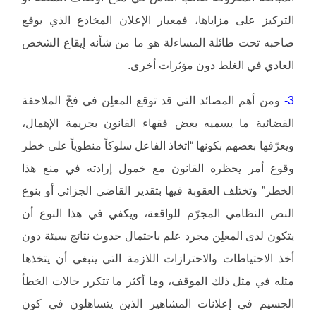
التركيز على مزاياها، فمعيار الإعلان المخادع الذي يوقع
صاحبه تحت طائلة المساءلة هو ما من شأنه إيقاع الشخص
العادي في الغلط دون مؤثرات أخرى.
3-
ومن أهم المصائد التي قد توقع المعلِن في فخّ الملاحقة
القضائية ما يسميه بعض فقهاء القانون بجريمة الإهمال،
ويعرّفها بعضهم بكونها “اتخاذ الفاعل سلوكاً منطوياً على خطر
وقوع أمر يحظره القانون مع خمول إرادته في منع هذا
الخطر” وتختلف العقوبة فيها بتقدير القاضي الجزائي أو بنوع
النص النظامي المجرّم للواقعة، ويكفي في هذا النوع أن
يتكون لدى المعلِن مجرد علم باحتمال حدوث نتائج سيئة دون
أخذ الاحتياطات والاحترازات اللازمة التي ينبغي أن يتخذها
مثله في مثل ذلك الموقف، وما أكثر ما تتكرر حالات الخطأ
الجسيم في إعلانات المشاهير الذين يتساهلون في كون