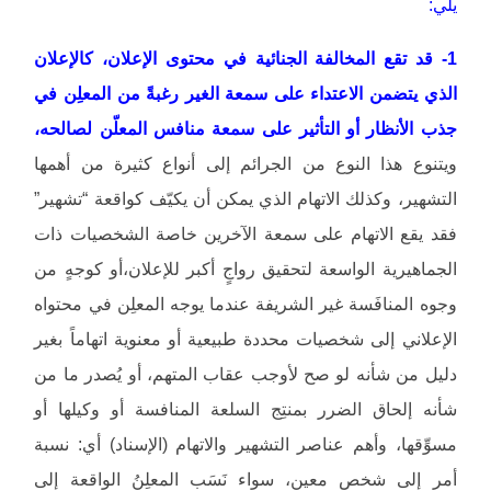
يلي:
1- قد تقع المخالفة الجنائية في محتوى الإعلان، كالإعلان
الذي يتضمن الاعتداء على سمعة الغير رغبةً من المعلِن في
جذب الأنظار أو التأثير على سمعة منافس المعلّن لصالحه،
ويتنوع هذا النوع من الجرائم إلى أنواع كثيرة من أهمها
التشهير، وكذلك الاتهام الذي يمكن أن يكيّف كواقعة “تشهير”
فقد يقع الاتهام على سمعة الآخرين خاصة الشخصيات ذات
الجماهيرية الواسعة لتحقيق رواجٍ أكبر للإعلان،أو كوجهٍ من
وجوه المنافَسة غير الشريفة عندما يوجه المعلِن في محتواه
الإعلاني إلى شخصيات محددة طبيعية أو معنوية اتهاماً بغير
دليل من شأنه لو صح لأوجب عقاب المتهم، أو يُصدر ما من
شأنه إلحاق الضرر بمنتِج السلعة المنافسة أو وكيلها أو
مسوِّقها، وأهم عناصر التشهير والاتهام (الإسناد) أي: نسبة
أمر إلى شخص معين، سواء نَسَب المعلِنُ الواقعة إلى