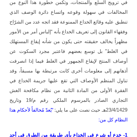
في ترويج السلع والمنتجات، وتكمن خطورة هذا النوع من
المخالفات في سهولة وقوعه واتساع دائرة الوصف الذي
تنطبق عليه وقائع الخداع الممنوعة فقد اتجه عدد من الشرّاح
وفقهاء القانون إلى تعريف الخداع بأنه “إلباس أمر من الأمور
مظهراً يخالف حقيقته حتى يكون من شأنه إيقاع المستهلك
في الغلط” بل توسع بعضهم فاعتبر مجرد السكوت عن
أوصاف المنتج لإيقاع الجمهور في الغلط فيما إذا انصرفت
أذهانهم إلى معلومات أخرى كانت مرتبطة بها مسبقاً، وقد
تناول المنظم الأوصاف التي تقع عليها جريمة الخداع في
الفقرة الأولى من المادة الثانية من نظام مكافحة الغش
التجاري الصادر بالمرسوم الملكي رقم م/19 وتاريخ
23/4/1429هـ حيث نصت على ما يلي:
“يُعدّ مُخالفاً لأحكام هذا
النظام كل من:
1- خدع أو شرع في الخداع بأي طريقة من الطرق في أحد