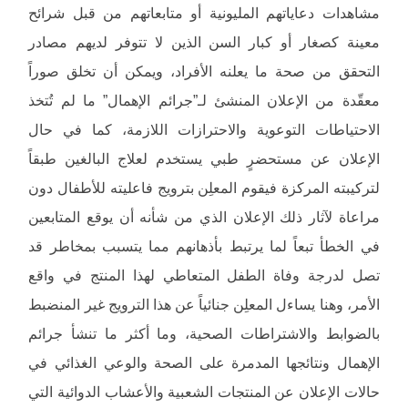
مشاهدات دعاياتهم المليونية أو متابعاتهم من قبل شرائح
معينة كصغار أو كبار السن الذين لا تتوفر لديهم مصادر
التحقق من صحة ما يعلنه الأفراد، ويمكن أن تخلق صوراً
معقّدة من الإعلان المنشئ لـ”جرائم الإهمال” ما لم تُتخذ
الاحتياطات التوعوية والاحترازات اللازمة، كما في حال
الإعلان عن مستحضرٍ طبي يستخدم لعلاج البالغين طبقاً
لتركيبته المركزة فيقوم المعلِن بترويج فاعليته للأطفال دون
مراعاة لآثار ذلك الإعلان الذي من شأنه أن يوقع المتابعين
في الخطأ تبعاً لما يرتبط بأذهانهم مما يتسبب بمخاطر قد
تصل لدرجة وفاة الطفل المتعاطي لهذا المنتج في واقع
الأمر، وهنا يساءل المعلِن جنائياً عن هذا الترويج غير المنضبط
بالضوابط والاشتراطات الصحية، وما أكثر ما تنشأ جرائم
الإهمال ونتائجها المدمرة على الصحة والوعي الغذائي في
حالات الإعلان عن المنتجات الشعبية والأعشاب الدوائية التي