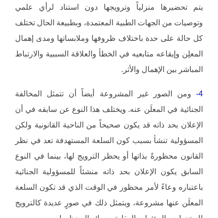
يتم تحضيرها منزلياً وترويجها دون استناد لرأي علمي
وتوصيات من الجهات الطبية المعتمدة، وبطبيعة الحال تختلف
كل حالة على حدة باختلاف ظروفها وملابساتها ومدى إهمال
المعلِن وإيقاعه متابعيه في الخطأ والعلاقة السببية والارتباط
المباشر بين الإهمال والأثر.
4-
ومن الصور غير المشروعة أيضاً أن تتمثل المخالفة
الجنائية في المعلَن عنه. ويختلف هذا النوع عن سابقه في أن
الإعلان بحد ذاته قد يكون صحيحاً من الناحية القانونية ولكن
المسؤولية تنشأ بسبب كون السلعة المستهدفة تعد في نظر
القانون محظورةً بذاتها أو يحظر الترويج لها، بينما في النوع
السابق يكون الإعلان بحد ذاته منشئاً للمسؤولية الجنائية
باعتباره وعاءً لأمر محظور في الوقت الذي قد تكون السلعة
المعلَن عنها مشروعة، ويتمثل ذلك في صورٍ عديدة كالترويج
للمخدرات والمؤثرات العقلية، وسائر المحظورات.