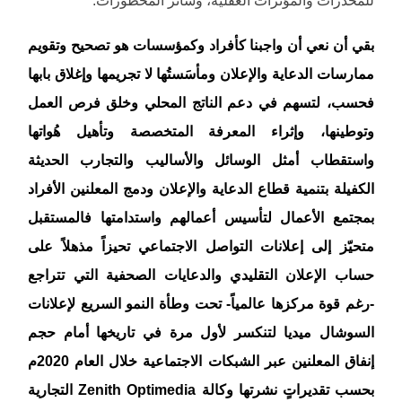
بقي أن نعي أن واجبنا كأفراد وكمؤسسات هو تصحيح وتقويم
ممارسات الدعاية والإعلان ومأسَستُها لا تجريمها وإغلاق بابها
فحسب، لتسهم في دعم الناتج المحلي وخلق فرص العمل
وتوطينها، وإثراء المعرفة المتخصصة وتأهيل هُواتها
واستقطاب أمثل الوسائل والأساليب والتجارب الحديثة
الكفيلة بتنمية قطاع الدعاية والإعلان ودمج المعلنين الأفراد
بمجتمع الأعمال لتأسيس أعمالهم واستدامتها فالمستقبل
متحيّز إلى إعلانات التواصل الاجتماعي تحيزاً مذهلاً على
حساب الإعلان التقليدي والدعايات الصحفية التي تتراجع
-رغم قوة مركزها عالمياً- تحت وطأة النمو السريع لإعلانات
السوشال ميديا لتنكسر لأول مرة في تاريخها أمام حجم
إنفاق المعلنين عبر الشبكات الاجتماعية خلال العام 2020م
بحسب تقديراتٍ نشرتها وكالة Zenith Optimedia التجارية