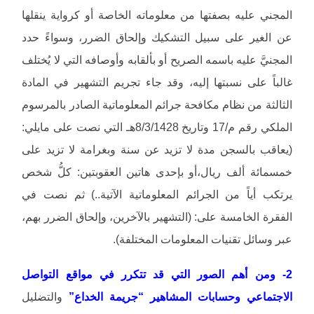
المجني عليه بصفتها من معلوماته الخاصة أو كرواية ينقلها
عن الغير على سبيل التشكيك وإلحاق الضرر، وسواءً حدد
المجنيَّ عليه باسمه الصريح أو بألقابه وأوصافه التي لا يُختلف
غالباً على نسبتها إليه، وقد جاء تجريم التشهير في المادة
الثالثة من نظام مكافحة جرائم المعلوماتية الصادر بالمرسوم
الملكي رقم م/17 وتاريخ 8/3/1428هـ التي نصت على مايلي:
(يعاقب بالسجن مدة لا تزيد عن سنة وبغرامة لا تزيد على
خمسمائة ألف ريال،أو بإحدى هاتين العقوبتين: كلُّ شخص
يرتكب أياً من الجرائم المعلوماتية الآتية..) ثم نصت في
الفقرة الخامسة على: (التشهير بالآخرين، وإلحاق الضرر بهم،
عبر وسائل تقنيات المعلومات المختلفة).
2- ومن أهم الصور التي قد تتكرر في مواقع التواصل
الاجتماعي وحسابات المشاهير “جريمة الخداع”
والتضليل