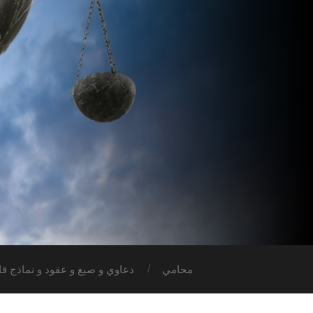
محامي
دعاوي و صيغ و عقود و نماذج قان