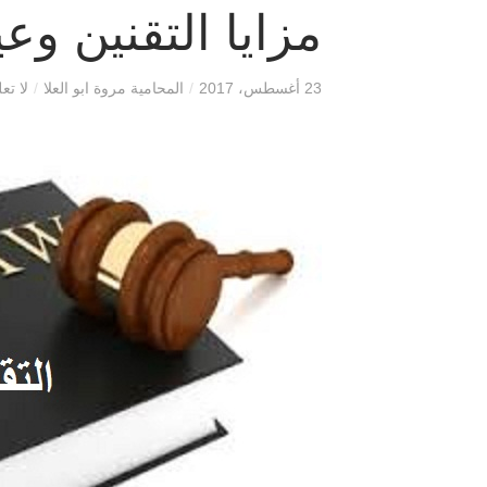
مزايا التقنين وعي
23 أغسطس، 2017
/
المحامية مروة ابو العلا
/
لا تع