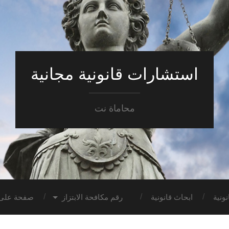
استشارات قانونية مجانية
محاماة نت
ونية
ابحاث قانونية
رقم مكافحة الابتزاز
صفحة على