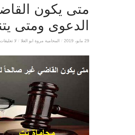
متى يكون القاضي
الدعوى ومتى يت
29 مايو، 2019
/
المحامية مروة ابو العلا
/
لا تعليقات