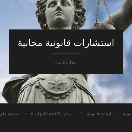
استشارات قانونية مجانية
محاماة نت
ونية
ابحاث قانونية
رقم مكافحة الابتزاز
صفحة على