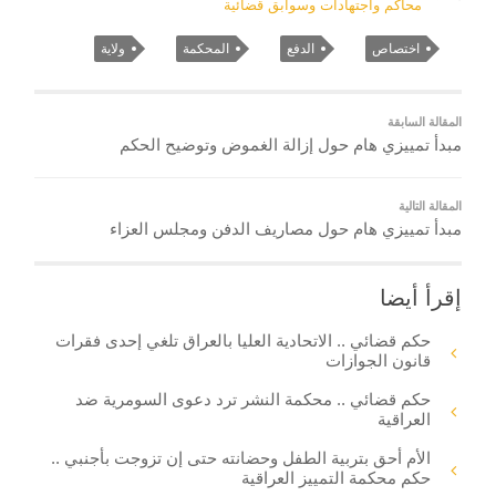
محاكم واجتهادات وسوابق قضائية
اختصاص
الدفع
المحكمة
ولاية
المقالة السابقة
مبدأ تمييزي هام حول إزالة الغموض وتوضيح الحكم
المقالة التالية
مبدأ تمييزي هام حول مصاريف الدفن ومجلس العزاء
إقرأ أيضا
حكم قضائي .. الاتحادية العليا بالعراق تلغي إحدى فقرات
قانون الجوازات
حكم قضائي .. محكمة النشر ترد دعوى السومرية ضد
العراقية
الأم أحق بتربية الطفل وحضانته حتى إن تزوجت بأجنبي ..
حكم محكمة التمييز العراقية