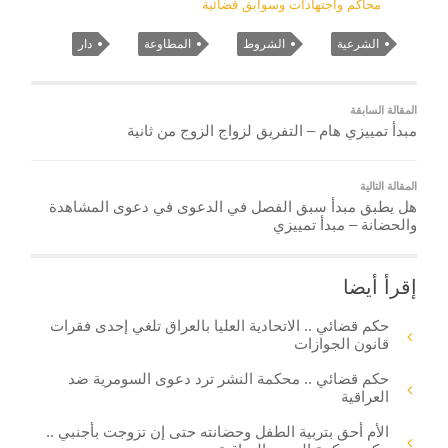
محاكم واجتهادات وسوابق قضائية
الشرعية
الشروط
المطاوعة
دار
المقالة السابقة
مبدأ تمييزي هام – التفريق لزواج الزوج من ثانية
المقالة التالية
هل يطبق مبدأ سبق الفصل في الدعوى في دعوى المشاهدة
والحضانة – مبدأ تمييزي
إقرأ أيضا
حكم قضائي .. الاتحادية العليا بالعراق تلغي إحدى فقرات
قانون الجوازات
حكم قضائي .. محكمة النشر ترد دعوى السومرية ضد
العراقية
الأم أحق بتربية الطفل وحضانته حتى إن تزوجت بأجنبي ..