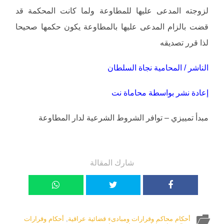
لزوجته المدعى عليها للمطاوعة ولما كانت المحكمة قد
قضت بالزام المدعى عليها بالمطاوعة يكون حكمها صحيحا
لذا قرر تصديقه
الناشر / المحامية نجاة السلطان
إعادة نشر بواسطة محاماة نت
مبدأ تمييزي – توافر الشروط الشرعية لدار المطاوعة
شارك المقالة
أحكام محاكم وقرارات ومبادىء قضائية عراقية
,
أحكام وقرارات