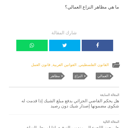
ما هي مظاهر النزاع العمالي؟
شارك المقالة
القانون الفلسطيني
,
القوانين العربية
,
قانون العمل
العمالي
النزاع
مظاهر
المقالة السابقة
هل يحكم القاضي الجزائي بدفع مبلغ الشيك إذا قدمت له
شكوى مضمونها إصدار شيك دون رصيد
المقالة التالية
هل يجوز اللجوء الى مندوب التوفيق اذا لم يحل النزاع