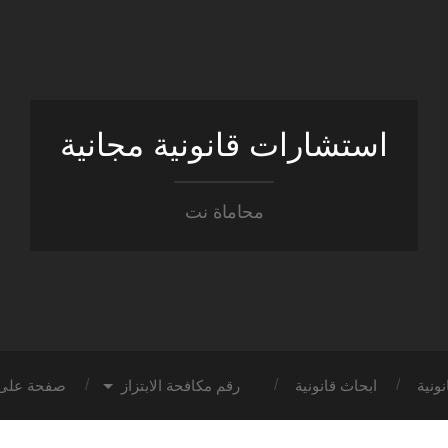
استشارات قانونية مجانية
محاماة نت
ونية
ابحاث قانونية
رقم مكافحة الابتزاز
صفحة على