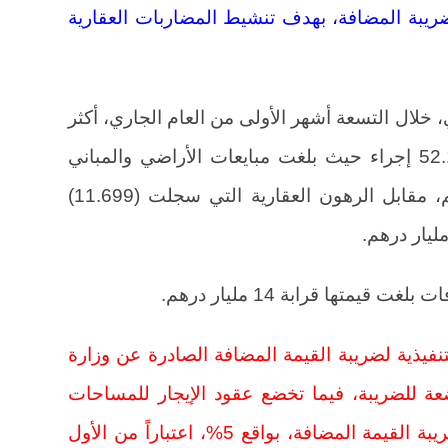
ريبة المضافة، بهدف تنشيط المضاربات العقارية
 خلال التسعة أشهر الأولى من العام الجاري، أكثر
من 204 مليارات درهم من خلال 52.170 إجراء حيث بلغت مبايعات الأراضي والمباني
والوحدات السكنية نحو 88 مليار درهم، مقابل الرهون العقارية التي سجلت (11.699)
تنفيذية لضريبة القيمة المضافة الصادرة عن وزارة
ضعة للضريبة، فيما تخضع عقود الإيجار للمساحات
التجارية، «محال مكاتب»، ستخضع لضريبة القيمة المضافة، بواقع 5%، اعتباراً من الأول