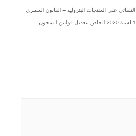
تلقائي على المنتجات البترولية – القانون المصري
نصوص ومواد القانون المصري رقم 19 لسنة 2020 الخاص بتعديل قوانين السجون