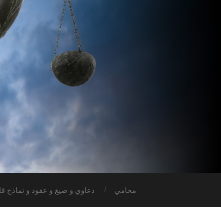
محامي
دعاوي و صيغ و عقود و نماذج قان