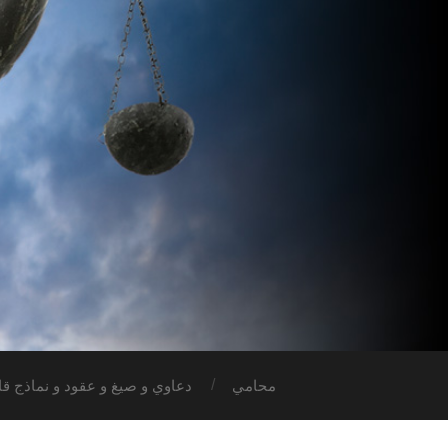
محامي
دعاوي و صيغ و عقود و نماذج قان