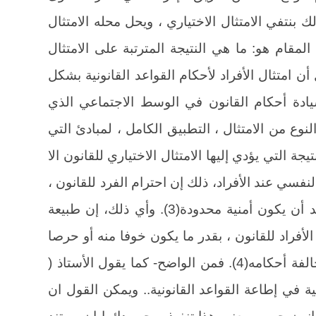
لك بنتفي الامتثال الاختياري ، ويحل محله الامتثال
المقام هو: ما هي النتيجة المترتبة على الامتثال
أن امتثال الأفراد لأحكام القواعد القانونية بشكل
يادة أحكام القانون في الوسط الاجتماعي الذي
ع من الامتثال ، التطبيق الكامل ، لمبادئ التي
يجة التي يؤدي إليها الامتثال الاختياري للقانون الا
لنفسي عند الأفراد، ذلك إن احترام الفرد للقانون ،
من تلقاء نفسه، وحبا في طاعته، لا يعد أن يكون أمنية محدودة(3). وأي ذلك، إن طبيعة
الأفراد للقانون ، بقدر ما يكون خوفا منه أو حرصا
على تفادي الجزاء الذي يترتب على مخالفة أحكامه(4). فمن الواضح- كما يقول الأستاذ (
ية في إطاعة القواعد القانونية.. ويمكن القول ان
نون حب، ومعنى هذا تنفيذه يجب دائما ان يستند