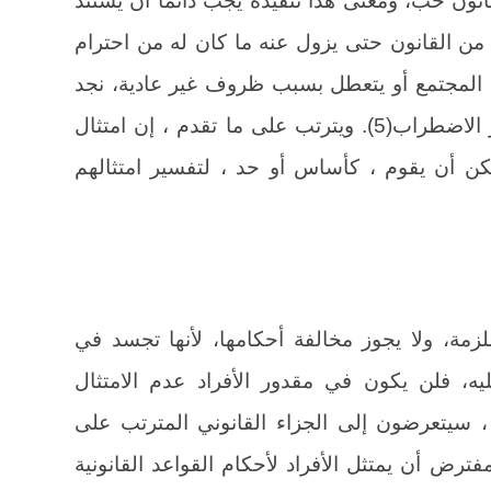
من القانون حتى يزول عنه ما كان له من احترام
 المجتمع أو يتعطل بسبب ظروف غير عادية، نجد
ان الفوضى ستصبح حالة عامة وينتشر الاضطراب(5). ويترتب على ما تقدم ، إن امتثال
يمكن أن يقوم ، كأساس أو حد ، لتفسير امتثالهم
لزمة، ولا يجوز مخالفة أحكامها، لأنها تجسد في
عليه، فلن يكون في مقدور الأفراد عدم الامتثال
 ، سيتعرضون إلى الجزاء القانوني المترتب على
فترض أن يمتثل الأفراد لأحكام القواعد القانونية