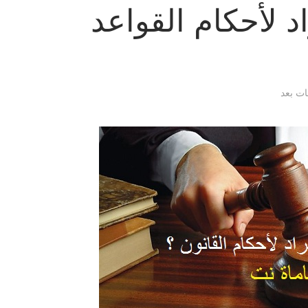
د لأحكام القواعد
قات بعد