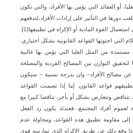
يا، أو العقائد التي يؤمن بها الأفراد، والتي تكون
عب دورها في التأثير على إرادات الأفراد،لتدفعهم
إلى الامتثال لتلك القواعد وتطبيقها دون استعمال القوة المادية أو الإكراه في تطبيقها(1).
ام التي احتوتها القواعد القانونية بشكل اختياري.
مستمدة من المثل العليا التي يؤمن بها غالبية
 لتحقيق التوازن بين المصالح الفردية والمصلحة
عد عن مصالح الأفراد– وان بدرجة نسبية – سيكون
تطبيقهم قواعد القانون. إما إذا تضمنت القواعد
، تتناقض وتتعارض بشكل أو بأخر، تناقضا كبيرا مع
ة لعموم أفراد المجتمع، فعندئذ يكون رد الفعل
 يدفع الأفراد إلى مقاومة تطبيق هذه القواعد، ومحاولة عدم
لا إذا وقع ذلك عن طريق الإكراه الذي تمارسه قوى