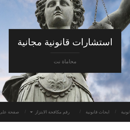
استشارات قانونية مجانية
محاماة نت
ونية
ابحاث قانونية
رقم مكافحة الابتزاز
صفحة على