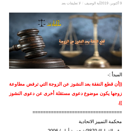
9 أكتوبر، 2019
آية الوصيف
/
لا تعليقات بعد
المبدأ :-
((أن قطع النفقة بعد النشوز عن الزوجة التي ترفض مطاوعة
زوجها يكون موضوع دعوى مستقلة أخرى عن دعوى النشوز
)).
==================================
محكمة التمييز الاتحادية
رقم القرار/// 3870/شخصية أولى/ 2006