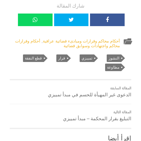
شارك المقالة
أحكام محاكم وقرارات ومبادىء قضائية عراقية
,
أحكام وقرارات
محاكم واجتهادات وسوابق قضائية
النشوز
تمييزي
قرار
قطع النفقة
مطاوعة
المقالة السابقة
الدعوى غير المهيأة للحسم في مبدأ تمييزي
المقالة التالية
التبليغ بقرار المحكمة – مبدأ تمييزي
إقرأ أيضا