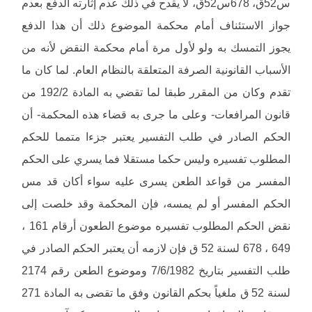
س52ق، 678س52ق، لا يقدح في ذلك عدم إثارته الدفع بعدم
جواز الاستئناف أمام محكمة الموضوع ذلك أن هذا الدفع
يجوز التمسك به ولو لأول مرة أمام محكمة النقض لأنه من
الأسباب القانونية الصرفة المتعلقة بالنظام العام. لما كان ما
تقدم وكان من المقرر طبقا لما تقضي به المادة 192/2 من
قانون المرافعات- وعلى ما جرى به قضاء هذه المحكمة- أن
الحكم الصادر في طلب التفسير يعتبر جزءا متمما للحكم
المطلوب تفسيره وليس حكما مستقلا فما يسري على الحكم
المفسر من قواعد الطعن يسرى عليه سواء أكان قد مس
الحكم المفسر أو لم يمسه، فإن المحكمة وقد خلصت إلى
نقض الحكم المطلوب تفسيره موضوع الطعون أرقام 161 ،
649 ، 678 لسنة 52 ق فإن لازمه أن يعتبر الحكم الصادر في
طلب التفسير بتاريخ 7/6/1982 وموضوع الطعن رقم 2174
لسنة 52 ق ملغياً بحكم القانون وفق ما تقضى به المادة 271