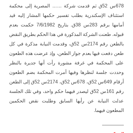
678س 52ق ثم قدمت شركة …… المصرية إلى محكمة
استئناف الإسكندرية بطلب تفسير حكمها المشار إليه قيد
أمامها برقم 283س 38ق. بتاريخ 7/6/1982 حكمت بعدم
قبوله. طعنت الشركة المذكورة في هذا الحكم بطريق النقض
بالطعن رقم 2174س 52ق، وقدمت النيابة مذكرة في كل
طعن دفعت فيها بعدم جواز الطعن، وإذ عرضت هذه الطعون
على المحكمة في غرفة مشورة رأت أنها جديرة بالنظر
وحددت جلسة لنظرها وفيها أمرت المحكمة بضم الطعون
أرقام 649س 52ق، 678س 52ق، 2174س 52ق إلى الطعن
رقم 161س 52ق ليصدر فيهما حكم واحد، وفي تلك الجلسة
عدلت النيابة عن رأيها السابق وطلبت نقض الحكمين
المطعون فيهما.
————–