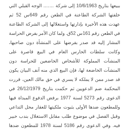
ببيعها بتاريخ 10/6/1963 إلى شركة ……. الوجه القبلي التي
خلفتها الشركة الطاعنة في الطعن رقم 649س 52 ثم
عهدت هذه الأخيرة بإدارتها واستغلالها إلى الشركة الطاعنة
في الطعن رقم 161س 52ق. ولما كان الأمر بفرض الحراسة
المشار إليه قد صدر بفرضها على المنشأة دون صاحبها،
وكانت سلطات الحارس العام في البيع قاصرة على
المنشآت المملوكة للأشخاص الخاضعين للحراسة دون
المنشآت الخاضعة لها، فإن البيع الذي منه آنف البيان يكون
قد صدر ممن لا يملكه لا يسري في حق مالك العين، قررت
المحكمة ضم الدعويين ثم حكمت بتاريخ 26/12/1979 في
الدعوى رقم 5273 لسنة 1977 برفض الدفوع المبداة فيها
وللمطعون ضدها الأولى بثبوت ملكيتها للعقار محل التداعي
وقبل الفصل في موضوع طلب مقابل الاستغلال بندب خبير
فيه. وفي الدعوى رقم 5186 لسنة 1978 للمطعون ضدها