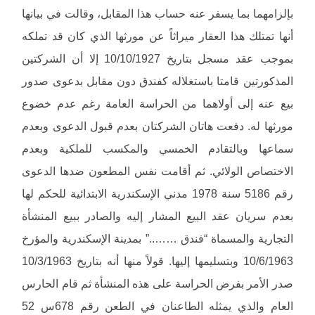
بإلزامهما بما يسفر عنه حساب هذا المقابل، وقالت في بيانها
أنها تمتلك هذا العقار ميراثاً عن مورثها الذي كان قد تملكه
بموجب عقد مسجل بتاريخ 10/10/1927 إلا أن الشركتين
المذكورتين قامتا باستغلاله كفندق دون مقابل بدعوى صدور
بيع عنه إلى أولاهما من الحراسة العامة رغم عدم خضوع
مورثها له. دفعت هاتان الشركتان بعدم قبول الدعوى وبعدم
سماعها وبالتقادم الخمسي والمكسب للملكية وبعدم
الاختصاص الولائي. ثم أقامت نفس المطعون ضدها الدعوى
رقم 5186 سنة 1978 مدني الإسكندرية الابتدائية للحكم لها
بعدم سريان عقد البيع المشار إليه والصادر ببيع المنشأة
التجارية والمسماة “فندق ……..” بمدينة الإسكندرية والمؤرخ
10/6/1963 وبتسليمها إليها. قولاً منها أنه بتاريخ 10/3/1963
صدر الأمر بفرض الحراسة على هذه المنشأة ثم قام الحارس
العام والذي يمثله الطاعنان في الطعن رقم 678س 52