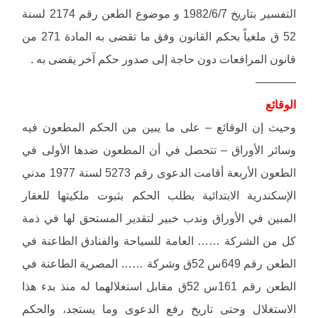
التفسير بتاريخ 1982/6/7 و موضوع الطعن رقم 2174 لسنة
52 ق ملغياً بحكم القانون وفق ما تقضى به المادة 271 من
قانون المرافعات دون حاجة إلى صدور حكم آخر يقضى به .
———–
الوقائع
وحيث إن الوقائع – على ما يبين من الحكم المطعون فيه
وسائر الأوراق – تتحصل في أن المطعون ضدها الأولى في
الطعون الأربعة أقامت الدعوى رقم 5273 لسنة 1977 مدني
الإسكندرية الابتدائية بطلب الحكم بثبوت ملكيتها للعقار
المبين في الأوراق وندب خبير لتقدير المستحق لها في ذمة
كل من الشركة …… العامة للسياحة والفنادق الطاعنة في
الطعن رقم 649س 52ق وشركة …… المصرية الطاعنة في
الطعن رقم 161س 52ق مقابل استغلالهما له منذ بدء هذا
الاستغلال وحتى تاريخ رفع الدعوى وما يستجد، والحكم