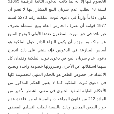
الخصوم فيها إلا أنه لما كانت الدعوى الثانية الرقيمة 51865
لسنة 78 بطلب عدم سريان البيع المشار إليها لا تعدو أن
تكون دفاعاً وارداً في دعوى ثبوت الملكية رقم 5273 لسنة
1977 قوامه أن تصرف الحارس العام ببيع المنشأة تصرف
غير نافذ في حق مورث المطعون ضدها الأولى لا يخرج المبيع
عن ملكه بما مؤداه أن يكون النزاع الدائر حول الملكية هو
أساس المنازعة في الدعويين فإنه ينبني على ذلك اندماج
دعوى عدم سريان البيع في دعوى ثبوت الملكية وفقدان كل
منهما استقلالها عن الأخرى وصيرورتها خصومة واحدة ويصبح
الاعتداد في خصوص الطعن هو بالحكم المنهي للخصومة كلها
في دعوى ثبوت الملكية كما لا يعتبر الحكم المذكور من
الأحكام القابلة للتنفيذ الجبري في معنى الشطر الأخير من
المادة 212 من قانون المرافعات والمستثناه من قاعدة عدم
جواز الطعن المباشر وذلك بالنسبة لطلب التسليم المقضي