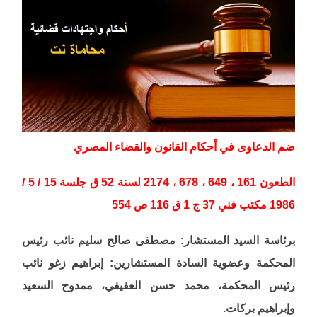
ضم الدعاوى في أحكام القانون والقضاء المصري
الطعون 161 ، 649 ، 678 ، 2174 لسنة 52 ق جلسة 15 / 5 /
1986 مكتب فني 37 ج 1 ق 116 ص 554
برئاسة السيد المستشار: مصطفى صالح سليم نائب رئيس
المحكمة وعضوية السادة المستشارين: إبراهيم زغو نائب
رئيس المحكمة، محمد حسن العفيفي، ممدوح السعيد
وإبراهيم بركات.