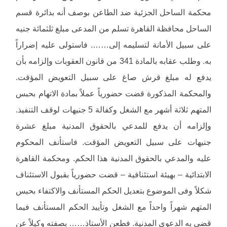
محكمة الساحل الجزئية ضد الطاعن بوصف أنه بدائرة قسم
الساحل محافظة القاهرة تسلم من المدعى مبلغ ثلثمائة جنيه
على سبيل الأمانة لتسليمه إلى……. فاستولى عليه إضراراً
به. وطلب عقابه بالمادة 341 من قانون العقوبات وإلزامه بأن
يدفع له مبلغ قرش صاغ على سبيل التعويض المؤقت.
والمحكمة المذكورة قضت حضورياً عملاً بمادة الاتهام بحبس
المتهم ثلاثة أشهر مع الشغل وكفالة 5 جنيهات لوقف التنفيذ.
وإلزامه أن يدفع للمدعي بالحقوق المدنية مبلغ عشرة
جنيهات على سبيل التعويض المؤقت. فاستأنف المحكوم
عليه والمدعي بالحقوق المدنية هذا الحكم. ومحكمة القاهرة
الابتدائية – بهيئة استئنافية – قضت حضورياً بقبول الاستئناف
شكلاً وفى الموضوع بتعديل الحكم المستأنف والاكتفاء بحبس
المتهم شهراً واحداً مع الشغل وتأييد الحكم المستأنف فيما
قضى به الدعوى المدنية. فطعن الأستاذ…… بصفته وكيلاً عن