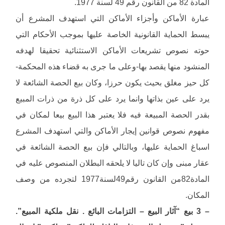
المادة 82 من القانون رقم 49 لسنة 1977.
عبارة الأماكن وأجزاء الأماكن التي استهدف المشرع أن
يبسط الحماية القانونية الخاصة عليها بموجب الأحكام التي
حوته نصوص تشريعات الأماكن الاستثنائية تحقيقا لهدفه
المنشود منها يقصد بها-وعلى ما جرى به قضاء هذه المحكمة-
كل حيز مغلق بحيث يكون حرزا، وكان بيع الحصة الشائعة لا
يرد على عين بذاتها وانما يرد على كل ذرة من ذرات المبيع
بقدر الحصة المبيعة فيه فلا يعتبر هذا البيع بيعا لمكان في
مفهوم نصوص قوانين إيجار الأماكن والتي استهدف المشرع
اسباغ الحماية عليها، وبالتالي فإن بيع الحصة الشائعة في
عقار مبنى وإن كان تاليا لا يلحقه البطلان المنصوص عليه في
المادة82من القانون رقم49لسنة1977 لتجرده من وصف
المكان.
– 3 بيع “آثار البيع – التزامات البائع . نقل ملكية المبيع”.