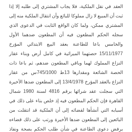
العقد في نقل الملكية، فلا يجاب المشتري إلى طلبه إلا إذا
ثبت أن المبيع لا زال مملوكا للبائع وأن انتقال الملكية منه إلى
المشتري ممكن، ولما كان الواقع الثابت في الدعوى الذي
سجله الحكم المطعون فيه أن المطعون ضدهما الأول
والخامس باعا للطاعنة بعقد البيع الابتدائي المؤرخ
15/11/1977 حصتهما الميراثية في كامل أرض وبناء عقار
النزاع المملوك لهما وباقي المطعون ضدهم، ثم باعا ذات
الحصة الشائعة ومقدارها 13ط 745/1000س من عقار
النزاع بالعقد المؤرخ 13/4/1978 إلى المطعون ضدها الأخيرة
التي سجلت عقد شرائها برقم 4816 لسنة 1980 شمال
القاهرة فإن الحكم المطعون فيه إذ خلص بناء على ذلك في
أسبابه التي أنشأها لقضائه إلى أن الملكية قد انتقلت من
البائعين إلى المطعون ضدها الأخيرة ورتب على ذلك قضاءه
برفض دعوى الطاعنة في شأن طلب الحكم بصحة ونفاذ