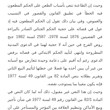
وحيث إن الطاعنة تنعى بأسباب الطعن على الحكم المطعون
فيه الخطأ في تطبيق القانون والقصور في التسبيب
والغموض، وفي بيان ذلك تقول إن الحكم المطعون فيه إذ
عول في قضائه على حجية الحكم الجنائي الصادر بالبراءة
في القضيتين 1876 لسنة 1978، 2587 لسنة 1982 جنح
روض الفرج في حين أنه لا حجية لهما في الدعوى المدنية
المطروحة وانتهى لتأييد الحكم الابتدائي في قضائه برفض
الدعوى رغم أنه أقيم على دعامة وحيدة تتعارض مع أسبابه
من غير أن يبين أخذه بها فضلا عن خطئها لتأثيم البيع الثاني
وتقرير بطلانه بنص المادة 82 من القانون 49 لسنة 1977
فإنه يكون معيبا بما يستوجب نقضه.
وحيث إن هذا النعي غير مقبول، ذلك أنه لما كان النص في
المادة 82/1 من القانون رقم 49 لسنة 1977 في شأن تأجير
وبيع الأماكن وتنظيم العلاقة بين المؤجر والمستأجر على أن