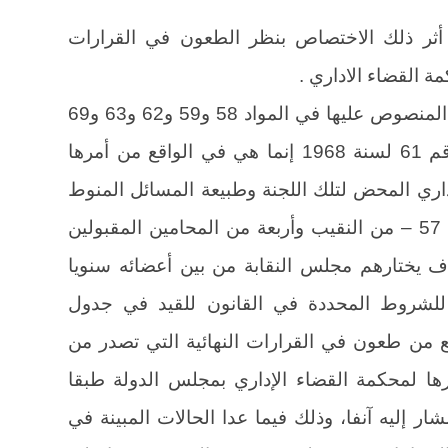
. أثر ذلك الاختصاص بنظر الطعون في القرارات
مة القضاء الاداري .
لما كانت قرارات لجنة قبول المحامين المنصوص عليها في المواد 58 و59 و62 و63 و69
و73 و77 و162 من قانون المحاماة رقم 61 لسنة 1968 إنما هي في الواقع من أمرها
داري المحض لتلك اللجنة وطبيعة المسائل المنوط
بها نظرها، إذ أنها تؤلف – طبقا للمادة 57 – من النقيب وأربعة من المحامين المقبولين
ف يختارهم مجلس النقابة من بين أعضائه سنويا
للشروط المحددة في القانون للقيد في جدول
 من طعون في القرارات النهائية التي تصدر من
رها لمحكمة القضاء الإداري بمجلس الدولة طبقا
1، من قانونه المشار إليه آنفا، وذلك فيما عدا الحالات المبينة في