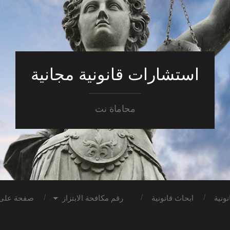
استشارات قانونية مجانية
محاماة نت
ونية
ابحاث قانونية
رقم مكافحة الابتزاز
صفحة على