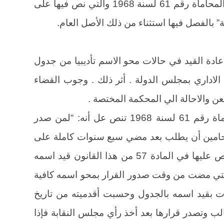
المواد 59، 62، 69، 73، 77 من قانون المحاماة رقم 61 لسنة 1968 والتي نص فيها على
 بالفصل فيها استثناء من ذلك الأصل العام.
دة القيد في حالات محو الاسم تأديبيا من جدول
لاداري بمجلس الدولة . أثر ذلك . وجوب القضاء
 والاحالة الي المحكمة المختصة .
لما كانت المادة 162 من قانون المحاماة رقم 61 لسنة 1968 تنص عل أنه: “لمن صدر
محامين أن يطلب بعد مضي سبع سنوات كاملة على
الأقل من لجنة قبول المحامين المنصوص عليها في المادة 57 من هذا القانون قيد اسمه
التي مضت من وقت صدور القرار بمحو اسمه كافية
مرت بقيد اسمه بالجدول وحسبت أقدميته من تاريخ
الب وتصدر قرارها بعد أخذ رأي مجلس النقابة فإذا