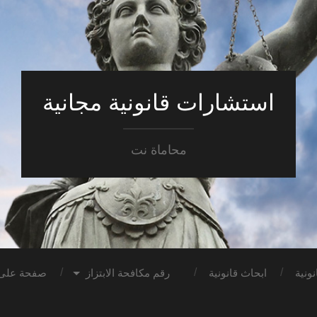
استشارات قانونية مجانية
محاماة نت
ونية
ابحاث قانونية
رقم مكافحة الابتزاز
صفحة على