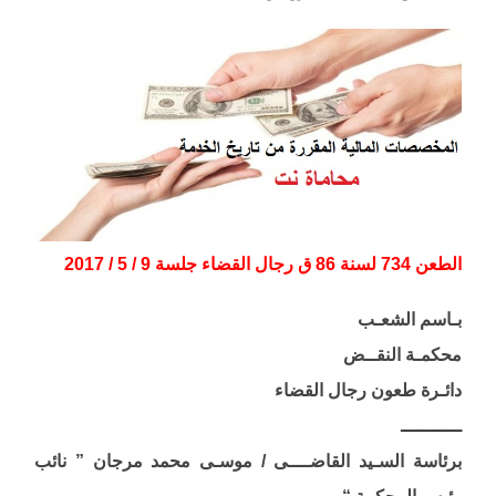
الطعن 734 لسنة 86 ق رجال القضاء جلسة 9 / 5 / 2017
بـاسم الشعـب
محكمـة النقــض
دائـرة طعون رجال القضاء
ـــــــــــ
برئاسة السـيد القاضــــى / موسـى محمد مرجان ” نائب
رئيس المحكمة “