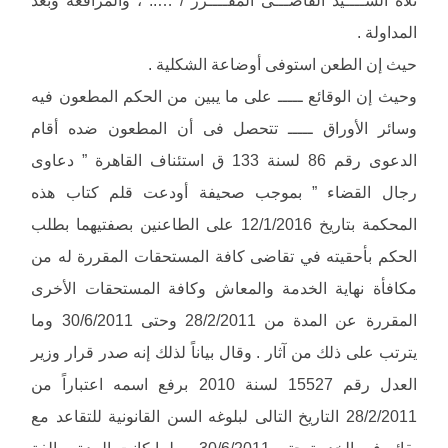
المداولة .
حيث إن الطعن استوفى أوضاعة الشكلية .
وحيث إن الوقائع ـــــ على ما يبين من الحكم المطعون فيه
وسائر الأوراق ـــــ تتحصل فى أن المطعون ضده أقام
الدعوى رقم 86 لسنة 133 ق استئناف القاهرة ” دعاوى
رجال القضاء ” بموجب صحيفة أودعت قلم كتاب هذه
المحكمة بتاريخ 12/1/2016 على الطاعنين بصفتيهما بطلب
الحكم بأحقيته في تقاضى كافة المستحقات المقررة له من
مكافأة نهاية الخدمة والمعاش وكافة المستحقات الأخرى
المقررة عن المدة من 28/2/2011 وحتى 30/6/2011 وما
يترتب على ذلك من آثار . وقال بياناً لذلك إنه صدر قرار وزير
العدل رقم 15527 لسنة 2010 برفع اسمه اعتباراً من
28/2/2011 التاريخ التالى لبلوغه السن القانونية للتقاعد مع
بقائه في الخدمة حتى 30/6/2011 ، ولما كانت المدة سالفة