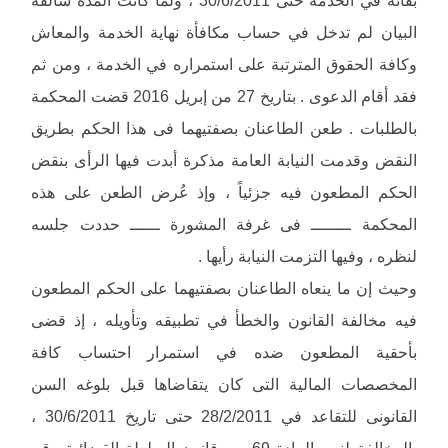
البيان لم تدخل في حساب مكافأة نهاية الخدمة والمعاش
وكافة الحقوق المترتبة على استمراره في الخدمة ، ومن ثم
فقد أقام الدعوى . بتاريخ 27 من إبريل 2016 قضت المحكمة
بالطلبات . طعن الطاعنان بصفتيهما فى هذا الحكم بطريق
النقض وقدمت النيابة العامة مذكرة أبدت فيها الرأى بنقض
الحكم المطعون فيه جزئياً ، وإذ عُرض الطعن على هذه
المحكمة ــــــــ فى غرفة المشورة ــــــ حددت جلسه
لنظره ، وفيها التزمت النيابة رأيها .
وحيث إن ما ينعاه الطاعنان بصفتيهما على الحكم المطعون
فيه مخالفة القانون والخطأ في تطبيقه وتأويله ، إذ قضى
بأحقية المطعون ضده في استمرار احتساب كافة
المخصصات المالية التى كان يتقاضاها قبل بلوغه السن
القانونى للتقاعد في 28/2/2011 حتى تاريخ 30/6/2011 ،
بالمخالفة لنص المادة 69 من قانون السلطة القضائية رقم