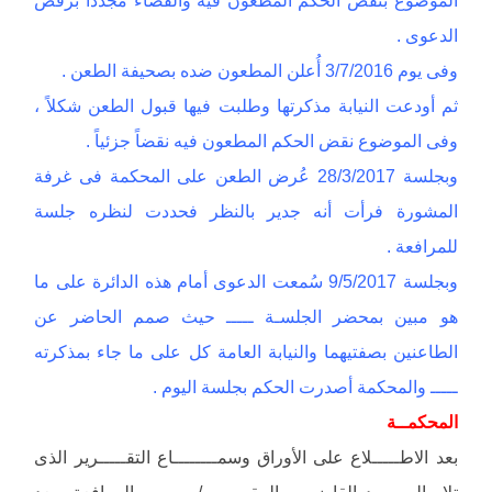
الدعوى .
وفى يوم 3/7/2016 أُعلن المطعون ضده بصحيفة الطعن .
ثم أودعت النيابة مذكرتها وطلبت فيها قبول الطعن شكلاً ،
وفى الموضوع نقض الحكم المطعون فيه نقضاً جزئياً .
وبجلسة 28/3/2017 عُرض الطعن على المحكمة فى غرفة
المشورة فرأت أنه جدير بالنظر فحددت لنظره جلسة
للمرافعة .
وبجلسة 9/5/2017 سُمعت الدعوى أمام هذه الدائرة على ما
هو مبين بمحضر الجلسـة ـــــ حيث صمم الحاضر عن
الطاعنين بصفتيهما والنيابة العامة كل على ما جاء بمذكرته
ـــــ والمحكمة أصدرت الحكم بجلسة اليوم .
المحكمــة
بعد الاطـــــلاع على الأوراق وسمــــــــاع التقـــــرير الذى
تلاه الســــيد القاضـــى المقــــرر / ….. ، والمرافعة وبعد