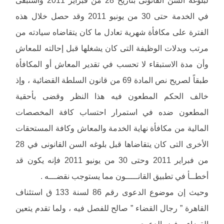
في الخدمة حتى 30 من يونيو 2011 وقد حصل خلال هذه
الفترة على مكافأة شهرية تعادل ما كان يتقاضاه سيادته من
مرتب وبدلات الوظيفة التى كان يشغلها قبل إحالته للمعاش
وأن مدة الاستبقاء لا تحسب في تقدير المعاش أو المكافأة
طبقاً لصريح نص المادة 69 من قانون السلطة القضائية ، وإذ
خالف الحكم المطعون فيه هذا النظر وقضى بأحقية
المطعون ضده في استمرار احتساب كافة المخصصات
المالية من مكافأة نهاية الخدمة والمعاش وكافة المستحقات
الأخرى التى كان يتقاضاها قبل بلوغه السن القانونى في 28
من فبراير 2011 وحتى 30 من يونيو 2011 فإنه يكون قد
أخطــأ في تطبيق القانـــــون مما يستوجب نقضـــه .
وحيث إن موضوع الدعوى رقم 86 لسنة 133 ق استئناف
القاهرة ” رجال القضاء ” صالح للفصل فيه ، ولما تقدم يتعين
القضاء برفض الدعوى .