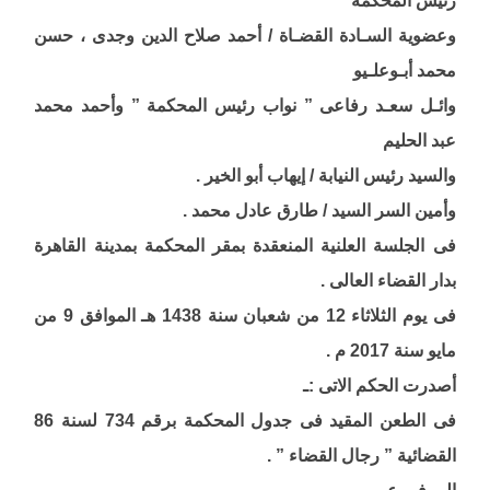
وعضوية السـادة القضـاة / أحمد صلاح الدين وجدى ، حسن
محمد أبـوعلـيو
وائـل سعـد رفاعى ” نواب رئيس المحكمة ” وأحمد محمد
عبد الحليم
والسيد رئيس النيابة / إيهاب أبو الخير .
وأمين السر السيد / طارق عادل محمد .
فى الجلسة العلنية المنعقدة بمقر المحكمة بمدينة القاهرة
بدار القضاء العالى .
فى يوم الثلاثاء 12 من شعبان سنة 1438 هـ الموافق 9 من
مايو سنة 2017 م .
أصدرت الحكم الاتى :ـ
فى الطعن المقيد فى جدول المحكمة برقم 734 لسنة 86
القضائية ” رجال القضاء ” .
المرفــوع مــن