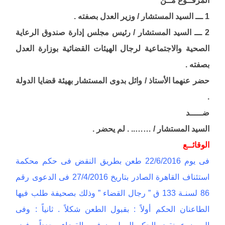
1 ـــ السيد المستشار / وزير العدل بصفته .
2 ـــ السيد المستشار / رئيس مجلس إدارة صندوق الرعاية
الصحية والاجتماعية لرجال الهيئات القضائية بوزارة العدل
بصفته .
حضر عنهما الأستاذ / وائل بدوى المستشار بهيئة قضايا الدولة
.
ضـــــد
السيد المستشار / …….. . لم يحضر .
الوقائــع
فى يوم 22/6/2016 طعن بطريق النقض فى حكم محكمة
استئناف القاهرة الصادر بتاريخ 27/4/2016 فى الدعوى رقم
86 لسنـة 133 ق ” رجال القضاء ” وذلك بصحيفة طلب فيها
الطاعنان الحكم أولاً : بقبول الطعن شكلاً . ثانياً : وفى
الموضوع بنقض الحكم المطعون فيه والقضاء مجدداً برفض