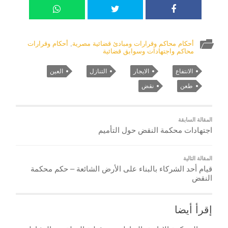
أحكام محاكم وقرارات ومبادئ قضائية مصرية
,
أحكام وقرارات
محاكم واجتهادات وسوابق قضائية
الانتفاع
الايجار
التنازل
العين
طعن
نقض
المقالة السابقة
اجتهادات محكمة النقض حول التأميم
المقالة التالية
قيام أحد الشركاء بالبناء على الأرض الشائعة – حكم محكمة
النقض
إقرأ أيضا