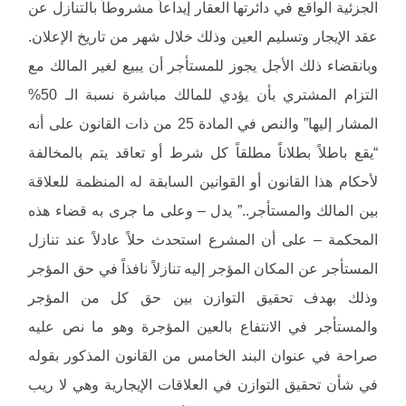
الجزئية الواقع في دائرتها العقار إيداعاً مشروطاً بالتنازل عن
عقد الإيجار وتسليم العين وذلك خلال شهر من تاريخ الإعلان.
وبانقضاء ذلك الأجل يجوز للمستأجر أن يبيع لغير المالك مع
التزام المشتري بأن يؤدي للمالك مباشرة نسبة الـ 50%
المشار إليها” والنص في المادة 25 من ذات القانون على أنه
“يقع باطلاً بطلاناً مطلقاً كل شرط أو تعاقد يتم بالمخالفة
لأحكام هذا القانون أو القوانين السابقة له المنظمة للعلاقة
بين المالك والمستأجر..” يدل – وعلى ما جرى به قضاء هذه
المحكمة – على أن المشرع استحدث حلاً عادلاً عند تنازل
المستأجر عن المكان المؤجر إليه تنازلاً نافذاً في حق المؤجر
وذلك بهدف تحقيق التوازن بين حق كل من المؤجر
والمستأجر في الانتفاع بالعين المؤجرة وهو ما نص عليه
صراحة في عنوان البند الخامس من القانون المذكور بقوله
في شأن تحقيق التوازن في العلاقات الإيجارية وهي لا ريب