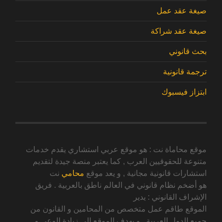
صيغة عقد عمل
صيغة عقد شراكة
بحث قانوني
ترجمة قانونية
ابتزاز فيسبوك
موقع محاماة نت : هو موقع عربي استشاري يقدم خدمات
متنوعة للحقوقيين العرب , كما يعتبر منصة جيدة لتقديم
استشارات قانونية مجانية , و يعد موقع
محامي
نت
هو أضخم نظام قانوني في العالم ناطق بالعربية . فريق
الإشراف القانوني : يدير
الموقع طاقم عمل متخصص من المحامين و القانون من
جميع الدول العربية , و يهدف الموقع الى زيادة الوعي و