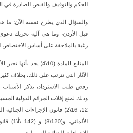
الحكم والتوقيف والقبض الصادرة في ال
والسؤال الذي يطرح نفسه الآن: ما ه
قبل الأردن، وما هي آلية تحريك دعوى
رغبة بالملاحقة على أساس الاختصاص ا
المتابع للمادة (10\4) يج
الآثار التي تترتب على ذلك، بخلاف كثير
رفض طلب الاسترداد، بذكر الأسباب الما
الإجراءات الجنائية النمساوي.