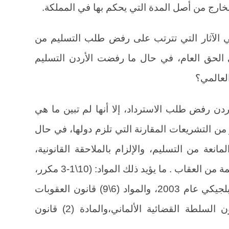
خارج من أصل المدة التي يحكم بها في المملكة.
ي الآثار التي تترتب على رفض طلب التسليم من
 الحق العام، في حال ما رفضت الأردن التسليم
لعالمي؟
د بأنها تجيز للأردن رفض طلب الاسترداد، إلا أنها لم تبين ما هي
 من التشريعات المقارنة التي تلزم دولها، في حال
نعة من التسليم، والإلزام بالملاحقة القانونية،
وذلك لمنع إفلات الجرائم الدولية الجسيمة من العقاب . ما يؤيد ذلك المواد: (10\1-3 مكرر،
12، 16\2) قانون الإجراءات الجنائية البلجيكي عام 2003، والمواد (6\9) قانون العقوبات
الألماني، و(120\8) و (142 \أ\1) قانون السلطة القضائية الألماني،والمادة (2) قانون