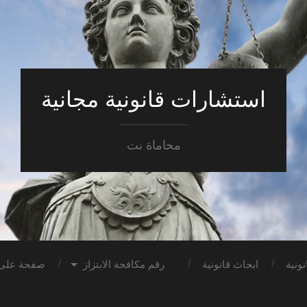
استشارات قانونية مجانية
محاماة نت
ونية
ابحاث قانونية
رقم مكافحة الابتزاز
صفحة على