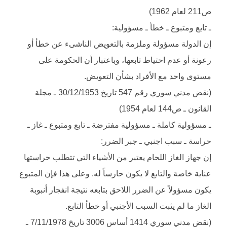
ص211 لعام 1962)
ـ تابع ومتبوع ـ خطأ ـ مسؤولية:
إن الدولة مسؤولة وملزمة بالتعويض الناشىء عن خطأ أو
رعونة أو عدم احتياط تابعها، وباعتبار أن الحكومة على
مستوى واحد مع الأفراد بشأن التعويض.
(نقض مدني سوري رقم 547 تاريخ 30/12/1953 ـ مجلة
القانون ـ ص144 لعام 1954)
ـ مسؤولية كاملة ـ مسؤولية مفترضة ـ تابع ومتبوع ـ غاز ـ
حراسة ـ سبب اجنبي ـ جبر الضرر:
إن جهاز الغاز اللحام يعتبر من الأشياء التي تتطلب حراستها
عناية خاصة والتابع لا يكون حارساً له. وعلى هذا فإن المتبوع
يكون مسؤولاً عن الضرر اللاحق بتابعه نتيجة انفجار أنبوبة
الغاز ما لم يثبت السبب الأجنبي أو خطأ التابع.
(نقض مدني سوري 1414 أساس 3006 تاريخ 7/11/1978 ـ