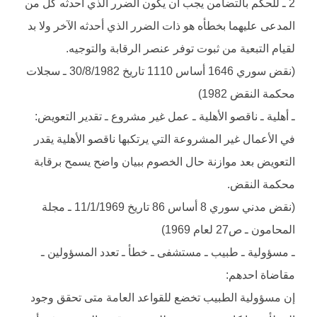
2 ـ للحكم بالتضامن يجب أن يكون الضرر الذي أحدثه كل من
المدعى عليهما بخطأه هو ذات الضرر الذي أحدثه الآخر ولا بد
لقيام التبعية من ثبوت توفر عنصر الرقابة والتوجيه.
(نقض سوري 1646 أساس 1110 تاريخ 30/8/1982 ـ سجلات
محكمة النقض 1982)
ـ أهلية ـ ناقصو الأهلية ـ عمل غير مشروع ـ تقدير التعويض:
في الأعمال غير المشروعة التي يرتكبها ناقصو الأهلية يقدر
التعويض بعد موازنة حال الخصوم ببيان واضح يسمح برقابة
محكمة النقض.
(نقض مدني سوري 8 أساس 86 تاريخ 11/1/1969 ـ مجلة
المحامون ـ ص27 لعام 1969)
ـ مسؤولية ـ طبيب ـ مستشفى ـ خطأ ـ تعدد المسؤولين ـ
مقاضاة احدهم:
إن مسؤولية الطبيب تخضع للقواعد العامة متى تحقق وجود