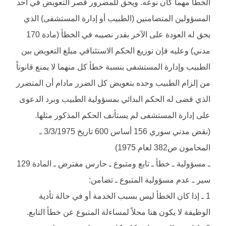
الخطأ مهما كان نوعه. ويحق للمضرور قصر التعويض في أحد
المسؤولين المتضامنين (الطبيب أو إدارة المستشفى) الذي
يحق له العودة على الآخر بقدر نصيبه في الخطأ (مادة 170
مدني) وعليه فإن توزيع الحكم الاستئنافي مبلغ التعويض بين
الطبيب وإدارة المستشفى بنسبة خطأ كل منهما لا يمنع قانوناً
من إلزام الطبيب وحده بتعويض كل الضرر مادام أن المتضرر
الذي قضى له الحكم البدائي بمسؤولية الطبيب وبرد الدعوى
على إدارة المستشفى لم يستأنف الحكم المذكور مثلها.
(نقض مدني سوري 156 أساس 600 تاريخ 3/3/1975 ـ
المحامون ص382 لعام 1975)
ـ مسؤولية ـ خطأ ـ تابع ومتبوع ـ حارس مفترض ـ المادة 129
سير ـ عدم مسؤولية المتبوع ـ تضامن:
1 ـ إذا كان الخطأ ليس بسبب الخدمة أو في حالة تأدية
الوظيفة لا يكون هنا محلاً لمساءلة المتبوع عن خطأ التابع.