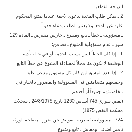
الدرجة القطعية.
2 ـ يمكن طلب الفائدة بدعوى لاحقة عندما يمتنع المحكوم
عليه عن الدفع. ولا يعتبر الطلب إدعاء جديداً.
ـ مسؤولية ـ خطأ ـ تابع ومتبوع ـ حارس مفترض ـ المادة 129
سير ـ عدم مسؤولية المتبوع ـ تضامن:
1 ـ إذا كان الخطأ ليس بسبب الخدمة أو في حالة تأدية
الوظيفة لا يكون هنا محلاً لمساءلة المتبوع عن خطأ التابع.
2 ـ إذا تعدد المسؤولين كان كل مسؤول مدعى عليه
وجميعهم متضامنين في المسؤولية والمضرور بالخيار في
مخاصمتهم جميعاً أو أحدهم.
(نقض سوري 745 أساس 1260 تاريخ 24/8/1975 ـ سجلات
محكمة النقض 1975)
724 ـ مسؤولية تقصيرية ـ تعويض عن ضرر ـ مصلحة الورثة ـ
تأمين اضافي ومعاش ـ تابع ومتبوع: