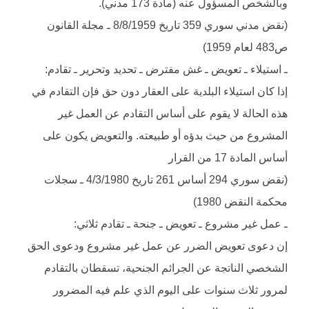
وبالشخص المسؤول عنه (مادة 173 مدني).
(نقض مدني سوري 359 تاريخ 8/8/1959 ـ مجلة القانون
ص483 لعام 1959)
ـ استيلاء ـ تعويض ـ غش مفترض ـ تحديد وتحرير ـ تقادم:
إذا كان استيلاء البلدية على العقار دون حق فإن التقادم في
هذه الحالة لا يقوم على أساس التقادم عن العمل غير
المشروع من حيث بدؤه أو طبيعته. والتعويض يكون على
أساس المادة 17 من القرار
(نقض سوري 294 أساس 261 تاريخ 4/3/1980 ـ سجلات
محكمة النقض 1980)
ـ عمل غير مشروع ـ تعويض ـ جنحة ـ تقادم ثلاثي:
إن دعوى تعويض الضرر عن عمل غير مشروع ودعوى الحق
الشخصي الناتجة عن الجرائم الجنحية، تسقطان بالتقادم
لمرور ثلاث سنوات على اليوم الذي علم فيه المضرور