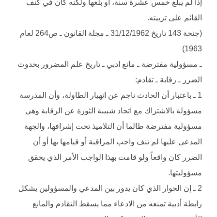
إذا لم يبلغ خمس عشرة سنة، أو بلغها ولكنه كان في كنف
القائم على تربيته.
(جنحة 143 تاريخ 31/12/1962 ـ مجلة القانون ـ ص264 لعام
1963)
ـ مسؤولية مفترضة ـ مانع ادبي ـ تاريخ علم المضرور بحدوث
الضرر ـ رقابة ـ تقادم:
1 ـ باعتبار أن الحادث ناجم عن انهيار الطاولة، وأن المدرسة
مسؤولة بالاشتراك مع اتحاد شبيبة الثورة عن الرقابة وهي
مسؤولية مفترضة طالما أن التلاميذ تحت إشرافها، والجهة
المدعى عليها لم تنف واجب المراقبة أو قيامها بها أو أن
الضرر كان واقعاً ولو قامت بهذا الواجب الأمر الذي يحقق
مسؤوليتها.
2 ـ إن الحوار الذي كان يدور بين المدعي والمسؤولين يشكل
رابطة أدبية تمنعه من الادعاء مما يسقط التقادم والمانع