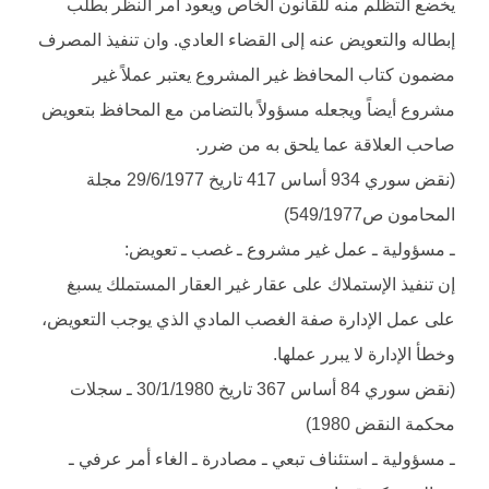
يخضع التظلم منه للقانون الخاص ويعود أمر النظر بطلب
إبطاله والتعويض عنه إلى القضاء العادي. وان تنفيذ المصرف
مضمون كتاب المحافظ غير المشروع يعتبر عملاً غير
مشروع أيضاً ويجعله مسؤولاً بالتضامن مع المحافظ بتعويض
صاحب العلاقة عما يلحق به من ضرر.
(نقض سوري 934 أساس 417 تاريخ 29/6/1977 مجلة
المحامون ص549/1977)
ـ مسؤولية ـ عمل غير مشروع ـ غصب ـ تعويض:
إن تنفيذ الإستملاك على عقار غير العقار المستملك يسبغ
على عمل الإدارة صفة الغصب المادي الذي يوجب التعويض،
وخطأ الإدارة لا يبرر عملها.
(نقض سوري 84 أساس 367 تاريخ 30/1/1980 ـ سجلات
محكمة النقض 1980)
ـ مسؤولية ـ استئناف تبعي ـ مصادرة ـ الغاء أمر عرفي ـ