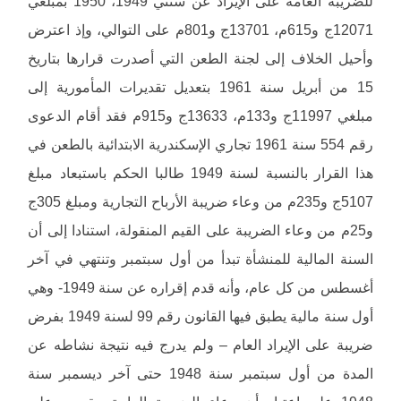
للضريبة العامة على الإيراد عن سنتي 1949، 1950 بمبلغي
12071ج و615م، 13701ج و801م على التوالي، وإذ اعترض
وأحيل الخلاف إلى لجنة الطعن التي أصدرت قرارها بتاريخ
15 من أبريل سنة 1961 بتعديل تقديرات المأمورية إلى
مبلغي 11997ج و133م، 13633ج و915م فقد أقام الدعوى
رقم 554 سنة 1961 تجاري الإسكندرية الابتدائية بالطعن في
هذا القرار بالنسبة لسنة 1949 طالبا الحكم باستبعاد مبلغ
5107ج و235م من وعاء ضريبة الأرباح التجارية ومبلغ 305ج
و25م من وعاء الضريبة على القيم المنقولة، استنادا إلى أن
السنة المالية للمنشأة تبدأ من أول سبتمبر وتنتهي في آخر
أغسطس من كل عام، وأنه قدم إقراره عن سنة 1949- وهي
أول سنة مالية يطبق فيها القانون رقم 99 لسنة 1949 بفرض
ضريبة على الإيراد العام – ولم يدرج فيه نتيجة نشاطه عن
المدة من أول سبتمبر سنة 1948 حتى آخر ديسمبر سنة