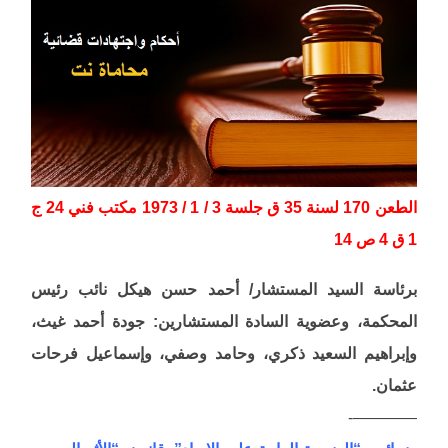
الطعن 170 لسنة 35 ق جلسة 3 / 1 / 1973 مكتب فني 24 ج
1 ق 4 ص 14
برئاسة السيد المستشار/ أحمد حسن هيكل نائب رئيس
المحكمة، وعضوية السادة المستشارين: جودة أحمد غيث،
وإبراهيم السعيد ذكري، وحامد وصفي، وإسماعيل فرحات
عثمان.
————-