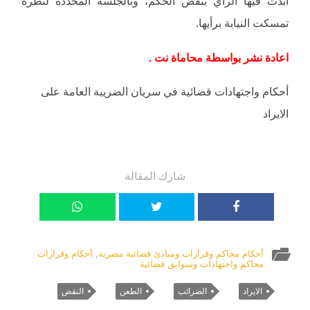
أبدت فيها الرأي بنقض الحكم، وبالجلسة المحددة لنظره
تمسكت النيابة برأيها.
اعادة نشر بواسطة محاماة نت .
أحكام واجتهادات قضائية في سريان الضريبة العامة على
الايراد
شارك المقالة
أحكام محاكم وقرارات ومبادئ قضائية مصرية
,
أحكام وقرارات
محاكم واجتهادات وسوابق قضائية
الايراد
الضرائب
الطعن
النقض