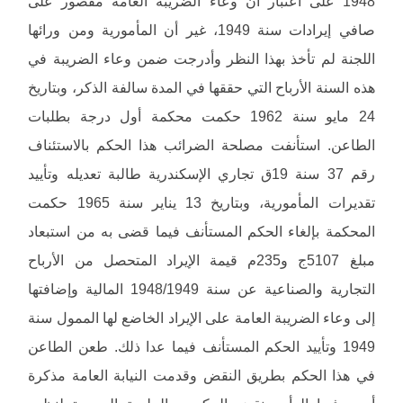
1948 على اعتبار أن وعاء الضريبة العامة مقصور على
صافي إيرادات سنة 1949، غير أن المأمورية ومن ورائها
اللجنة لم تأخذ بهذا النظر وأدرجت ضمن وعاء الضريبة في
هذه السنة الأرباح التي حققها في المدة سالفة الذكر، وبتاريخ
24 مايو سنة 1962 حكمت محكمة أول درجة بطلبات
الطاعن. استأنفت مصلحة الضرائب هذا الحكم بالاستئناف
رقم 37 سنة 19ق تجاري الإسكندرية طالبة تعديله وتأييد
تقديرات المأمورية، وبتاريخ 13 يناير سنة 1965 حكمت
المحكمة بإلغاء الحكم المستأنف فيما قضى به من استبعاد
مبلغ 5107ج و235م قيمة الإيراد المتحصل من الأرباح
التجارية والصناعية عن سنة 1948/1949 المالية وإضافتها
إلى وعاء الضريبة العامة على الإيراد الخاضع لها الممول سنة
1949 وتأييد الحكم المستأنف فيما عدا ذلك. طعن الطاعن
في هذا الحكم بطريق النقض وقدمت النيابة العامة مذكرة