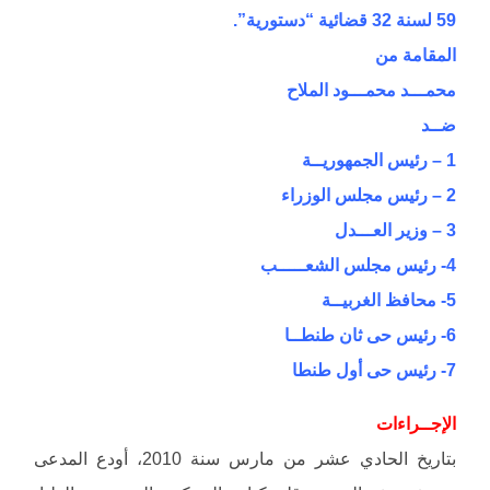
59 لسنة 32 قضائية “دستورية”.
المقامة من
محمـــد محمـــود الملاح
ضــد
1 – رئيس الجمهوريــة
2 – رئيس مجلس الوزراء
3 – وزير العـــدل
4- رئيس مجلس الشعـــــب
5- محافظ الغربيــة
6- رئيس حى ثان طنطــا
7- رئيس حى أول طنطا
الإجــراءات
بتاريخ الحادي عشر من مارس سنة 2010، أودع المدعى