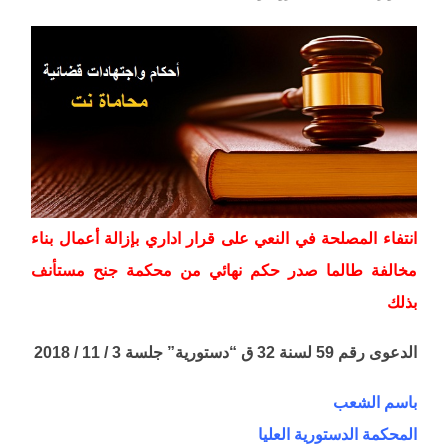
انتفاء المصلحة في النعي على قرار اداري بإزالة أعمال بناء
مخالفة طالما صدر حكم نهائي من محكمة جنح مستأنف
بذلك
الدعوى رقم 59 لسنة 32 ق “دستورية” جلسة 3 / 11 / 2018
باسم الشعب
المحكمة الدستورية العليا