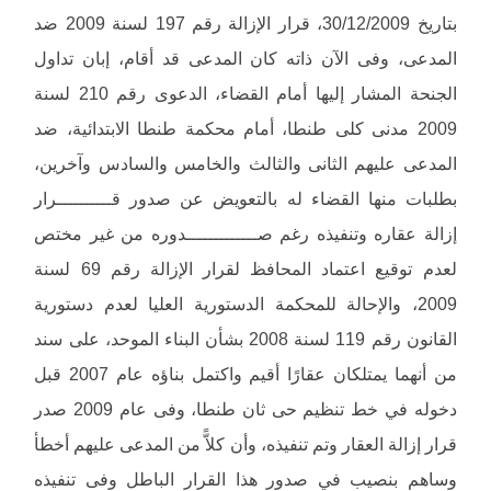
بتاريخ 30/12/2009، قرار الإزالة رقم 197 لسنة 2009 ضد
المدعى، وفى الآن ذاته كان المدعى قد أقام، إبان تداول
الجنحة المشار إليها أمام القضاء، الدعوى رقم 210 لسنة
2009 مدنى كلى طنطا، أمام محكمة طنطا الابتدائية، ضد
المدعى عليهم الثانى والثالث والخامس والسادس وآخرين،
بطلبات منها القضاء له بالتعويض عن صدور قــــــــــرار
إزالة عقاره وتنفيذه رغم صـــــــــــــدوره من غير مختص
لعدم توقيع اعتماد المحافظ لقرار الإزالة رقم 69 لسنة
2009، والإحالة للمحكمة الدستورية العليا لعدم دستورية
القانون رقم 119 لسنة 2008 بشأن البناء الموحد، على سند
من أنهما يمتلكان عقارًا أقيم واكتمل بناؤه عام 2007 قبل
دخوله في خط تنظيم حى ثان طنطا، وفى عام 2009 صدر
قرار إزالة العقار وتم تنفيذه، وأن كلاًّ من المدعى عليهم أخطأ
وساهم بنصيب في صدور هذا القرار الباطل وفى تنفيذه