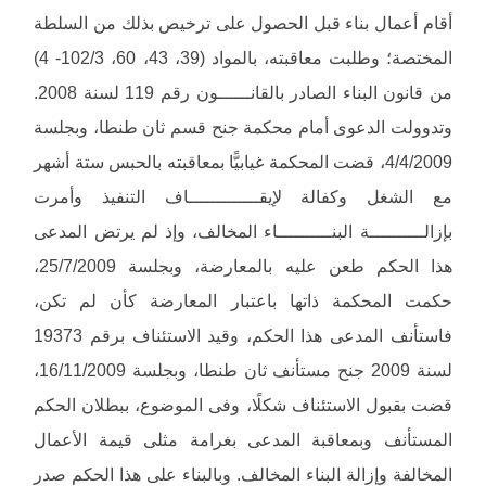
أقام أعمال بناء قبل الحصول على ترخيص بذلك من السلطة
المختصة؛ وطلبت معاقبته، بالمواد (39، 43، 60، 102/3- 4)
من قانون البناء الصادر بالقانــــــون رقم 119 لسنة 2008.
وتدوولت الدعوى أمام محكمة جنح قسم ثان طنطا، وبجلسة
4/4/2009، قضت المحكمة غيابيًّا بمعاقبته بالحبس ستة أشهر
مع الشغل وكفالة لإيقـــــــــــــاف التنفيذ وأمرت
بإزالــــــــــة البنــــــــــاء المخالف، وإذ لم يرتض المدعى
هذا الحكم طعن عليه بالمعارضة، وبجلسة 25/7/2009،
حكمت المحكمة ذاتها باعتبار المعارضة كأن لم تكن،
فاستأنف المدعى هذا الحكم، وقيد الاستئناف برقم 19373
لسنة 2009 جنح مستأنف ثان طنطا، وبجلسة 16/11/2009،
قضت بقبول الاستئناف شكلًا، وفى الموضوع، ببطلان الحكم
المستأنف وبمعاقبة المدعى بغرامة مثلى قيمة الأعمال
المخالفة وإزالة البناء المخالف. وبالبناء على هذا الحكم صدر