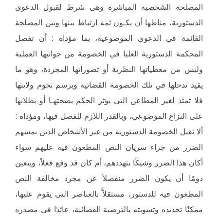
المصلحة الشخصية المباشرة وهى شرط لقبول الدعوى
الدستورية، مناطها أن يكـون ثمة ارتباط بينها وبين المصلحة
القائمة في الدعوى الموضوعية، بما مؤداه : أن تفصل
المحكمة الدستورية العليا في الخصومة من جوانبها العملية
وليس من معطياتها النظرية أو تصوراتها المجردة، وهو ما
يقيد تدخلها في تلك الخصومة القضائية ويرسم تخوم ولايتها
فلا تمتد لغير المطاعن التي يؤثر الحكم بصحتهـا أو بطلانها
على النزاع الموضوعي، وبالقدر اللازم للفصل فيها، ومؤداه :
ألا تقبل الخصومة الدستورية من غير الأشخاص الذين يمسهم
الضرر من جراء سريان النص المطعون فيه عليهم سواء
أكان هذا الضرر وشيكًا يتهددهم، أم كان قد وقع فعلاً، ويتعين
دومًا أن يكون الضرر منفصلاً عن مجرد مخالفة النص
المطعون فيه للدستور، مستقلاًّ بالعناصر التى يقوم عليها،
ممكنًا تحديده وتسويته بالترضية القضائية، عائدًا في مصدره