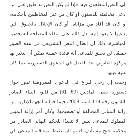
إلى النص المطعون فيه، فإذا لم يكن النص قد طبق على من
ادعى مخالفته للدستور، أو كان من غير المخاطبين بأحكامه،
أو كان قد أفاد من مزاياه، أو كان الإخلال بالحقوق التي
يدعيها لا يعود إليه، دل ذلك على انتفاء المصلحة الشخصية
المباشرة، ذلك أن إبطال النص التشريعي في هذه الصور
جميعًا، لن يحقق للمدعى أية فائدة عملية يمكن أن يتغير بها
مركزه القانوني بعد الفصل في الدعوى الدستورية عما كان
عليه قبلها.
وحيث إن رحى النزاع في الدعوى المعروضة تدور حول
دستورية نصى المادتين (60، 61) من قانون البناء الصادر
بالقانون رقم 119 لسنة 2008، فيما خولته للجهة الإدارية من
إزالة المباني المخالفة أو تصحيحها، وكان أمر إزالة المبنى
المملوك للمدعي ليس إلا تنفيذًا للحكم النهائي الصادر من
محكمة جنح مستأنف قسم ثان طنطا بمعاقبة المدعى في