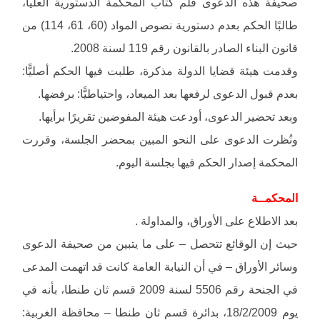
صحيفة هذه الدعوى قلم كتاب المحكمة الدستورية العليا،
طالبًا الحكم بعدم دستورية نصوص المواد (60، 61، 114) من
قانون البناء الصادر بالقانون رقم 119 لسنة 2008.
وقدمت هيئة قضايا الدولة مذكرة، طلبت فيها الحكم أصليًّا:
بعدم قبول الدعوى لرفعها بعد الميعاد، واحتياطيًّا: برفضها.
وبعد تحضير الدعوى، أودعت هيئة المفوضين تقريرًا برأيها.
ونُظرت الدعوى على النحو المبين بمحضر الجلسة، وقررت
المحكمة إصدار الحكم فيها بجلسة اليوم.
المحكمــة
بعد الاطلاع على الأوراق، والمداولة .
حيث إن الوقائع تتحصل – على ما يتبين من صحيفة الدعوى
وسائر الأوراق – في أن النيابة العامة كانت قد اتهمت المدعى
في الجنحة رقم 5506 لسنة 2009 قسم ثان طنطا، بأنه في
يوم 18/2/2009، بدائرة قسم ثان طنطا – محافظة الغربية: