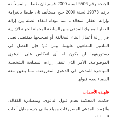
الجنحة رقم 5506 لسنة 2009 قسم ثان طنطا، والمستأنفة
برقم 19373 لسنة 2009 جنح مستأنف ثان طنطا بالغرامة
وإزالة العقار المخالف، مما مؤداه انتفاء الصلة بين إزالة
العقار المملوك للمدعى وبين السلطة المخولة للجهـة الإدارية
في إزالة أعمال البناء المخالفة أو تصحيحها بمقتضى نصى
المادتين المطعون عليهما، ومن ثم؛ فإن الفصل في
دستوريتهما لن يكون له أى انعكاس على الدعوى
الموضوعية، الأمر الذى تنتفى إزاءه المصلحة الشخصية
المباشرة للمدعى في الدعوى المعروضة، مما يتعين معه
القضاء بعدم قبولها.
فلهـذه الأسبـاب
حكمت المحكمة بعدم قبول الدعوى، وبمصادرة الكفالة،
وألزمت المدعى المصروفات ومبلغ مائتى جنيه مقابل أتعاب
المحاماة.