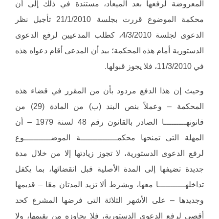
المعروضة لرفعها بعد الميعاد، مستندة في ذلك إلى أن
محكمة الموضوع قررت بجلسة 21/1/2010 تأجيل نظر
الدعوى لجلسة 4/3/2010، كطلب المدعيين لرفع الدعوى
الدستورية أمام هذه المحكمة؛ بيد أن المدعى أقام دعواه هذه
في 11/3/2010، فلا يجوز قبولها.
وحيث إن هذا الدفع مردود بأن من المقرر في قضاء هذه
المحكمة – وعملاً بنص البند (ب) من المادة (29) من
قانونهـــــــــا الصادر بالقانون رقم 48 لسنة 1979 – أن
المهلة التى تمنحها محكمـــــــــــــــة الموضـــــــــــوع
لرفع الدعوى الدستورية، لا تجوز زيادتها إلا من خلال مدة
جديدة تضيفها إلى المدة الأصلية قبل انقضائها، بما يكفل
تداخلهـــــــــــا معها، وبشرط ألا تزيد المدتان معًا – قديمها
وجديدها – على الأشهر الثلاثة التى فرضها المشرع كحد
أقصى لرفع الدعوى الدستورية، فلا يجاوزه من يقيمها، ولا