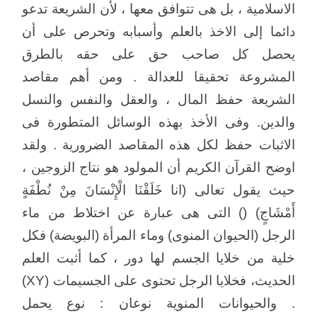
الاسلامية ، بل هى تتوافق معها ، لأن الشريعة تدعو
دائما إلى الاخذ بالعلم وأسبابه وتحرص على أن
يحصل كل صاحب حق على حقه بالطرق
المشروعة تحقيقا للعدالة . ومن أهم مقاصد
الشريعة حفظ المال ، والعقل والنفس والنسل
والدين. وفى الأخذ بهذه الوسائل المتطورة فى
الاثبات حفظ لكل هذه المقاصد الضرورية . ولقد
اوضح القرآن الكريم أن المولود هو نتاج الزوجين ،
حيث يقول تعالى (انا خَلَقْنَا الْإِنْسَانَ مِنْ نُطْفَةٍ
أَمْشَاجٍ) () التى هى عبارة عن اختلاط من ماء
الرجل (الحيوان المنوى) وماء المرأة (البويضة) فكل
خلية من خلايا الجسم لها دور ، كما أثبت العلم
الحديث، فخلايا الرجل تحتوى على الجسيمات (XY)
. والحيوانات المنوية نوعان : نوع يحمل