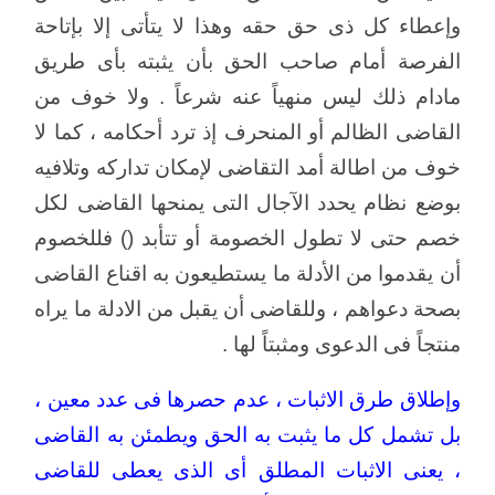
وإعطاء كل ذى حق حقه وهذا لا يتأتى إلا بإتاحة
الفرصة أمام صاحب الحق بأن يثبته بأى طريق
مادام ذلك ليس منهياً عنه شرعاً . ولا خوف من
القاضى الظالم أو المنحرف إذ ترد أحكامه ، كما لا
خوف من اطالة أمد التقاضى لإمكان تداركه وتلافيه
بوضع نظام يحدد الآجال التى يمنحها القاضى لكل
خصم حتى لا تطول الخصومة أو تتأبد () فللخصوم
أن يقدموا من الأدلة ما يستطيعون به اقناع القاضى
بصحة دعواهم ، وللقاضى أن يقبل من الادلة ما يراه
منتجاً فى الدعوى ومثبتاً لها .
وإطلاق طرق الاثبات ، عدم حصرها فى عدد معين ،
بل تشمل كل ما يثبت به الحق ويطمئن به القاضى
، يعنى الاثبات المطلق أى الذى يعطى للقاضى