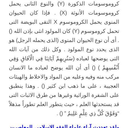
كروموسومات الذكورة (Y) والنوع الثانى يحمل
كروموسومات الأنوثة (X) . فإذا كان الحيوان
المنوى يحمل الكروموسوم X التقى البويضة التى
تحمل كروموسوم (Y) كان المولود انثى بإذن الله ()
. أى أن نوع الحيوان المنوى (الذى يحمله الرجل) هو
الذى يحدد نوع المولود . وكل ذلك من آيات الله
التى يوضحها لعباده (سَنُرِيهِمْ آيَاتِنَا فِي الْآفَاقِ وَفِي
أَنْفُسِهِمْ ) () أى أن الله يوضح لعباده ما الانسان
مركب منه وفيه وعليه من المواد والاخلاط والهيئات
العجيبة ، على ما ذهب ابن كثير () . وهذا ينطبق
على الشفرة الوراثية وغيرها من طرق الاثبات التى
قد يستحدثها العلم ، حيث يتطور العلم تطوراً مذهلاً
“وَفَوْقَ كُلِّ ذِي عِلْمٍ عَلِيمٌ ” () .
ولقد تعددت آراء علماء الفقه الاسلامى المعاصرين