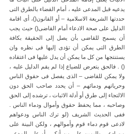
يدعيه قبل المدعى عليه ، أمام القضاء بالطرق التى
حددتها الشريعة الاسلامية – أو القانون()، أى اقامة
الدليل على صحة الادعاء أمام القاضى() حيث يجب
أن يسمح للقاضى بأن يصل إلى الحقيقة بكافة
الطرق التى يمكن أن تؤدى إليها فى نظره وان
يستنتجها من كل ما يمكن أن يدل عليها فى اعتقاده
() . فالحق يتعرض للضياع إذا لم يقم الدليل عليه ،
ولا يمكن للقاضى – الذى يفصل فى حقوق الناس
وحرياتهم ودمائهم – أن يحدد صاحب الحق دون
الالتجاء إلى طرق أو أدلة الاثبات ، ترشده إلى الحق
وصاحبه ، مما يحفظ حقوق وأموال ودماء الناس .
ففى الحديث الشريف (لو ترك الناس ودعواهم
لادعى قوم دماء قوم وأموالهم ، ولكن البينة على
من ادعى واليمين على من أنكر ، أو على المدعى