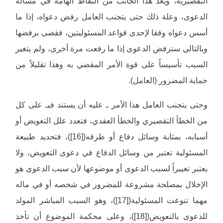
التقصيرية، ويعد هذا الجانب من النقاط الهامة في مسألة
الدعوى، وعلة ذلك حتى يتجنب العامل رفض دعواه، إذا ما
أسس دعواه وفقا لإحدى قواعد المسئوليتين، فقضى برفضها
وبالتالي سترفض الدعوى إذا ما رفعت مرة أخرى، ولم يتغير
السبب تأسيساً على قوة الأمر المقضي به وهذا تقليلاً من
حماية المضرور (العامل).
وحتى يتجنب العامل هذا الأمر ـ عليه أن يستند فيـ على كل
من الخطأ التقصيري والخطأ العقدي، فتعدد علل التعويض أو
أسبابه، بمثابة وسائل دفاع أو طرقه([16])، فتحديد طبيعة
المسئولية تعتبر من وسائل الدفاع في دعوى التعويض، ولا
يعتبر تغييراً لسبب الدعوى أو موضوعها لأن سبب الدعوى هو
الإخلال بمصلحة مشروعة للمضرور في شخصه أو في ماله
مهما تنوعت المسئولية([17])، وهو السبب المباشر المولد
للدعوى بالتعويض([18])، وعلى محكمة الموضوع أن تأخذ