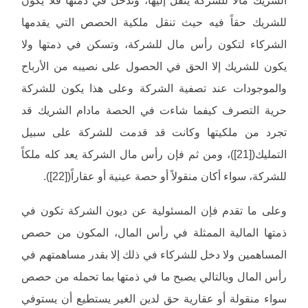
الشريك مالا للشركة ينقل إليها، وتدخل في ذمتها فلا يكون
للشريك حقاً فيه حيث تنقل ملكية الحصص التي يقدمها
الشركاء لتكون رأس مال للشركة، وتسكن في ذمتها ولا
يكون للشريك إلا الحق في الحصول على نصيبه من الأرباح
والموجودات عند تصفية الشركة وعلى هذا يكون للشركة
حرية التصرف كيفما شاءت في الحصة مادام الشريك قد
تجرد من ملكيتها وكانت قد قدمت للشركة على سبيل
التمليك([21])، ومن ثم فإن رأس مال الشركة يعد كله ملكاً
للشركة، سواء أكان منقولاً أو حصة عينية أو عقاراً([22]).
وعلى ما تقدم فإن المسئولية عن ديون الشركة تكون في
ذمتها المالية الممثلة في رأس المال، المكون من حصص
المساهمين ولا دخل للشركاء في ذلك إلا بقدر مساهمتهم في
رأس المال وبالتالي يصبح ما في ذمتها بما تحمله من حصص
سواء منقولة أو عقارية حق لدين الغير يستطيع أن يستوفي