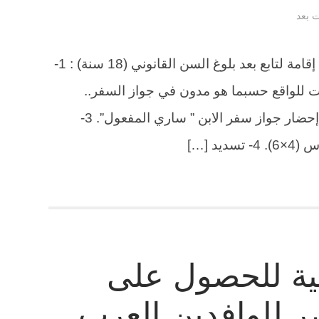
ت بعد
اجراءات الإقامة : إجراءات طلب رخصة إقامة لتابع بعد بلوغ السن القانوني (18 سنة) : 1-
ات للواقع حسبما هو مدون في جواز السفر..
وتوقيع النموذج من قبل رب الأسرة. 2- إحضار جواز سفر الابن ” ساري المفعول”. 3-
نية للحصول على
صر للوافدين العرب