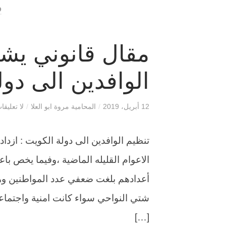
و
مقال قانوني يش
الوافدين الى دول
12 أبريل، 2019
/
المحامية مروة ابو العلا
/
لا تعليقا
تنظيم الوافدين الى دولة الكويت : ازد
الاعوام القليله الماضية ،وفيما يخص با
أعدادهم بلغت ضعفي عدد المواطنين و
شتي النواحي سواء كانت امنية واجتماع
[…]