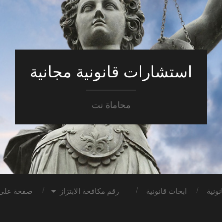
استشارات قانونية مجانية
محاماة نت
ونية
ابحاث قانونية
رقم مكافحة الابتزاز
صفحة على