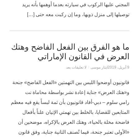
المجني عليها الركوب في سيارته بعدما أوهمها بأنه يريد
توصيلها إلى منزل ذويها، وما إن ركبت معه حتى […]
ما هو الفرق بين الفعل الفاضح وهتك
العرض في القانون الإماراتي
9 أبريل، 2019
ايثار موسى
/
لا تعليقات بعد
قانونيون أوضحوا اللبس بين التهمتين «الفعل الفاضح» جنحة
و«هتك العرض» جناية إعادة نشر بواسطة محاماة نت
رامي سلوم – دبي-أفاد قانونيون بأن ثمة لبساً يقع فيه معظم
المتابعين للقضايا، بالخلط بين تهمتي الإتيان علناً بأفعال
فاضحة مخلة بالحياء، وهتك العرض بالإكراه، موضحين أن
«الأولى تعتبر جنحة، فيما تُصنف الثانية جناية، وفق قانون