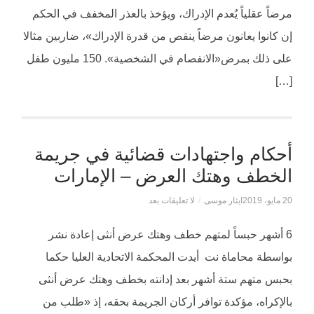
مرضاً عقلياً يُعدم الإدراك، ويؤخذ بالعذر المخفف في الحكم
إن كانوا يعانون مرضاً ينقص من قدرة الإدراك»، ضاربين مثالا
على ذلك بمرض«الانفصام في الشخصية». 150 مليون طفل
[…]
أحكام واجتهادات قضائية في جريمة
الخطف وهتك العرض – الإمارات
20 مايو، 2019
ايثار موسى
/
لا تعليقات بعد
‬6 أشهر حبساً لمتهم خطف وهتك عرض أنثى إعادة نشر
بواسطة محاماة نت أيدت المحكمة الاتحادية العليا حكما
بحبس متهم ستة أشهر بعد إدانته بخطف وهتك عرض أنثى
بالإكراه، مؤكدة توافر أركان الجريمة بحقه، إذ «طلب من